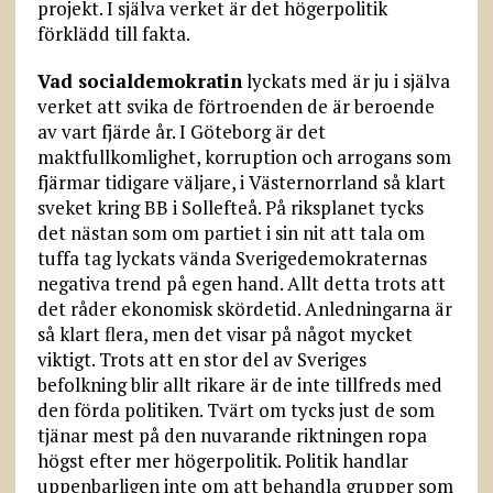
projekt. I själva verket är det högerpolitik
förklädd till fakta.
Vad socialdemokratin
lyckats med är ju i själva
verket att svika de förtroenden de är beroende
av vart fjärde år. I Göteborg är det
maktfullkomlighet, korruption och arrogans som
fjärmar tidigare väljare, i Västernorrland så klart
sveket kring BB i Sollefteå. På riksplanet tycks
det nästan som om partiet i sin nit att tala om
tuffa tag lyckats vända Sverigedemokraternas
negativa trend på egen hand. Allt detta trots att
det råder ekonomisk skördetid. Anledningarna är
så klart flera, men det visar på något mycket
viktigt. Trots att en stor del av Sveriges
befolkning blir allt rikare är de inte tillfreds med
den förda politiken. Tvärt om tycks just de som
tjänar mest på den nuvarande riktningen ropa
högst efter mer högerpolitik. Politik handlar
uppenbarligen inte om att behandla grupper som