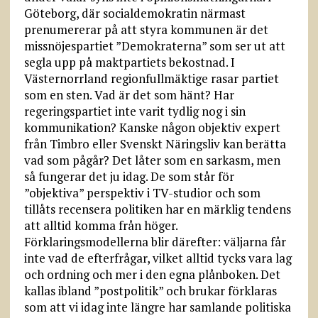
Göteborg, där socialdemokratin närmast
prenumererar på att styra kommunen är det
missnöjespartiet ”Demokraterna” som ser ut att
segla upp på maktpartiets bekostnad. I
Västernorrland regionfullmäktige rasar partiet
som en sten. Vad är det som hänt? Har
regeringspartiet inte varit tydlig nog i sin
kommunikation? Kanske någon objektiv expert
från Timbro eller Svenskt Näringsliv kan berätta
vad som pågår? Det låter som en sarkasm, men
så fungerar det ju idag. De som står för
”objektiva” perspektiv i TV-studior och som
tillåts recensera politiken har en märklig tendens
att alltid komma från höger.
Förklaringsmodellerna blir därefter: väljarna får
inte vad de efterfrågar, vilket alltid tycks vara lag
och ordning och mer i den egna plånboken. Det
kallas ibland ”postpolitik” och brukar förklaras
som att vi idag inte längre har samlande politiska