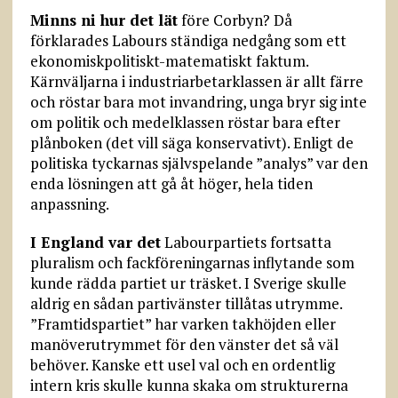
Minns ni hur det lät
före Corbyn? Då
förklarades Labours ständiga nedgång som ett
ekonomiskpolitiskt-matematiskt faktum.
Kärnväljarna i industriarbetarklassen är allt färre
och röstar bara mot invandring, unga bryr sig inte
om politik och medelklassen röstar bara efter
plånboken (det vill säga konservativt). Enligt de
politiska tyckarnas självspelande ”analys” var den
enda lösningen att gå åt höger, hela tiden
anpassning.
I England var det
Labourpartiets fortsatta
pluralism och fackföreningarnas inflytande som
kunde rädda partiet ur träsket. I Sverige skulle
aldrig en sådan partivänster tillåtas utrymme.
”Framtidspartiet” har varken takhöjden eller
manöverutrymmet för den vänster det så väl
behöver. Kanske ett usel val och en ordentlig
intern kris skulle kunna skaka om strukturerna