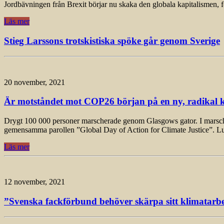
Jordbävningen från Brexit börjar nu skaka den globala kapitalismen, 
Läs mer
Stieg Larssons trotskistiska spöke går genom Sverige
20 november, 2021
Är motståndet mot COP26 början på en ny, radikal k
Drygt 100 000 personer marscherade genom Glasgows gator. I marschen, 
gemensamma parollen ”Global Day of Action for Climate Justice”. L
Läs mer
12 november, 2021
”Svenska fackförbund behöver skärpa sitt klimatarbet