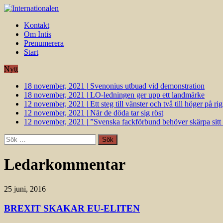
Kontakt
Om Intis
Prenumerera
Start
Nytt
18 november, 2021
|
Svenonius utbuad vid demonstration
18 november, 2021
|
LO-ledningen ger upp ett landmärke
12 november, 2021
|
Ett steg till vänster och två till höger på 
12 november, 2021
|
När de döda tar sig röst
12 november, 2021
|
”Svenska fackförbund behöver skärpa sitt k
Sök
efter:
Ledarkommentar
25 juni, 2016
BREXIT SKAKAR EU-ELITEN