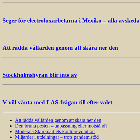
Seger för electroluxarbetarna i Mexiko – alla avsked
Att rädda välfärden genom att skära ner den
Stockholmshyran blir inte av
V vill vänta med LAS-frågan till efter valet
Att rädda välfärden genom att skära ner den
Den bruna pesten – anpassning eller motstånd?
Moderata Skurkpartiets kontrarevolution
Miljarder i utdelningar – trots pandemistöd