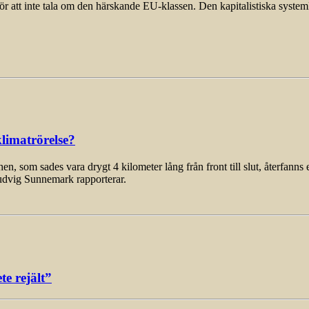
för att inte tala om den härskande EU-klassen. Den kapitalistiska syst
limatrörelse?
som sades vara drygt 4 kilometer lång från front till slut, återfanns 
udvig Sunnemark rapporterar.
e rejält”