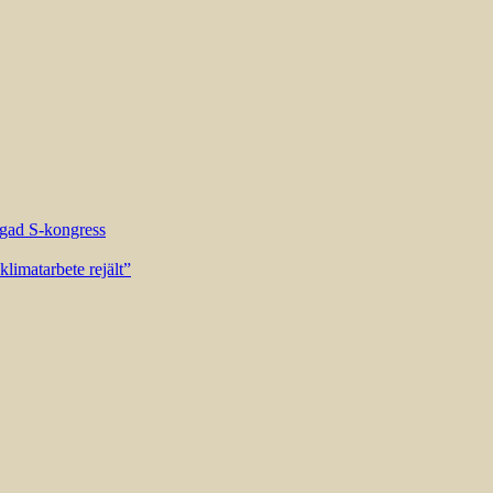
riggad S-kongress
limatarbete rejält”