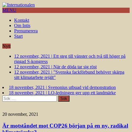
MENU
Kontakt
Om Intis
Prenumerera
Start
Nytt
12 november, 2021
|
Ett steg till vänster och två till höger på
riggad S-kongress
12 november, 2021
|
När de döda tar sig röst
12 november, 2021
|
”Svenska fackförbund behöver skärpa
sitt klimatarbete rejält”
18 november, 2021
|
Svenonius utbuad vid demonstration
18 november, 2021
|
LO-ledningen ger upp ett landmärke
Sök
efter:
20 november, 2021
Är motståndet mot COP26 början på en ny, radikal