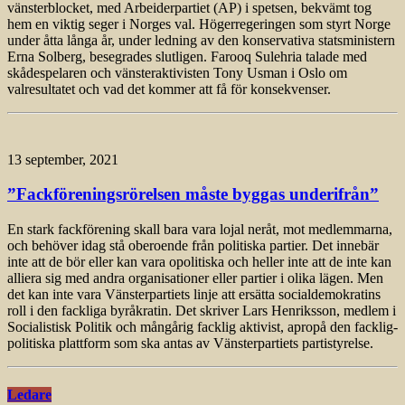
vänsterblocket, med Arbeiderpartiet (AP) i spetsen, bekvämt tog
hem en viktig seger i Norges val. Högerregeringen som styrt Norge
under åtta långa år, under ledning av den konservativa statsministern
Erna Solberg, besegrades slutligen. Farooq Sulehria talade med
skådespelaren och vänsteraktivisten Tony Usman i Oslo om
valresultatet och vad det kommer att få för konsekvenser.
13 september, 2021
”Fackföreningsrörelsen måste byggas underifrån”
En stark fackförening skall bara vara lojal neråt, mot medlemmarna,
och behöver idag stå oberoende från politiska partier. Det innebär
inte att de bör eller kan vara opolitiska och heller inte att de inte kan
alliera sig med andra organisationer eller partier i olika lägen. Men
det kan inte vara Vänsterpartiets linje att ersätta socialdemokratins
roll i den fackliga byråkratin. Det skriver Lars Henriksson, medlem i
Socialistisk Politik och mångårig facklig aktivist, apropå den facklig-
politiska plattform som ska antas av Vänsterpartiets partistyrelse.
Ledare