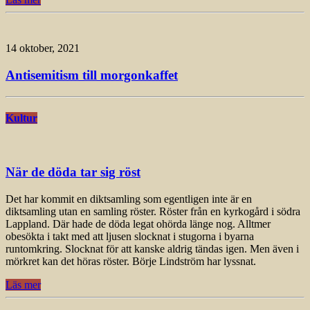
14 oktober, 2021
Antisemitism till morgonkaffet
Kultur
När de döda tar sig röst
Det har kommit en diktsamling som egentligen inte är en
diktsamling utan en samling röster. Röster från en kyrkogård i södra
Lappland. Där hade de döda legat ohörda länge nog. Alltmer
obesökta i takt med att ljusen slocknat i stugorna i byarna
runtomkring. Slocknat för att kanske aldrig tändas igen. Men även i
mörkret kan det höras röster. Börje Lindström har lyssnat.
Läs mer