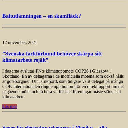
Baltutlämningen – en skamfläck?
12 november, 2021
”Svenska fackförbund behöver skärpa sitt
klimatarbete rejält”
I dagarna avslutas FN:s klimattoppmöte COP26 i Glasgow i
Skottland. En av deltagarna i de inofficiella mötena som också hålls
är göteborgaren Ulf Jarnefjord, som tidigare varit delegat på många
COP. Internationalen ringde upp honom för en direktrapport om det
pågående mötet och få höra varför fackföreningar måste stärka sitt
klimatarbete.
Läs mer
Seger för electroluxarbetarna i Mexiko – alla