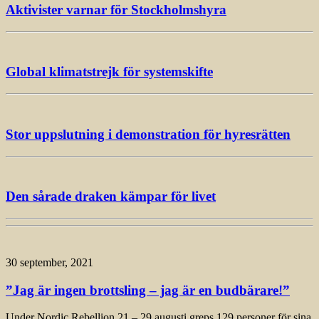
Aktivister varnar för Stockholmshyra
Global klimatstrejk för systemskifte
Stor uppslutning i demonstration för hyresrätten
Den sårade draken kämpar för livet
30 september, 2021
”Jag är ingen brottsling – jag är en budbärare!”
Under Nordic Rebellion 21 – 29 augusti greps 129 personer för sina