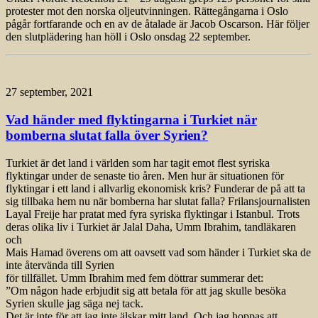
protester mot den norska oljeutvinningen. Rättegångarna i Oslo
pågår fortfarande och en av de åtalade är Jacob Oscarson. Här följer
den slutplädering han höll i Oslo onsdag 22 september.
27 september, 2021
Vad händer med flyktingarna i Turkiet när
bomberna slutat falla över Syrien?
Turkiet är det land i världen som har tagit emot flest syriska
flyktingar under de senaste tio åren. Men hur är situationen för
flyktingar i ett land i allvarlig ekonomisk kris? Funderar de på att ta
sig tillbaka hem nu när bomberna har slutat falla? Frilansjournalisten
Layal Freije har pratat med fyra syriska flyktingar i Istanbul. Trots
deras olika liv i Turkiet är Jalal Daha, Umm Ibrahim, tandläkaren
och
Mais Hamad överens om att oavsett vad som händer i Turkiet ska de
inte återvända till Syrien
för tillfället. Umm Ibrahim med fem döttrar summerar det:
”Om någon hade erbjudit sig att betala för att jag skulle besöka
Syrien skulle jag säga nej tack.
Det är inte för att jag inte älskar mitt land. Och jag hoppas att