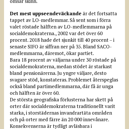
ömsar skinn.
Det mest uppseendeväckande
är det fortsatta
tappet av LO-medlemmar. Så sent som i förra
valet röstade hälften av LO-medlemmarna på
socialdemokraterna., 2002 var det över 60
procent. 2018 hade det sjunkit till 40 procent – i
senaste SIFO är siffran ner på 35. Bland SACO-
medlemmarna, däremot, ökar partiet.
Bara 18 procent av väljarna under 30 röstade på
socialdemokraterna, medan stödet är starkast
bland pensionärerna. Ju yngre väljare, desto
svagare stöd, konstateras. Problemet återspeglas
också bland partimedlemmarna, där få är unga
och hälften är över 60.
De största geografiska förlusterna har skett på
orter där socialdemokraterna traditionellt varit
starka, i storstädernas invandrartäta områden
och på orter med färre än 20 000 innevånare.
Konsekvenserna är tydligt avläsbara i