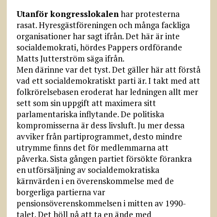
Utanför kongresslokalen
har protesterna
rasat. Hyresgästföreningen och många fackliga
organisationer har sagt ifrån. Det här är inte
socialdemokrati, hördes Pappers ordförande
Matts Jutterström säga ifrån.
Men därinne var det tyst. Det gäller här att förstå
vad ett socialdemokratiskt parti är. I takt med att
folkrörelsebasen eroderat har ledningen allt mer
sett som sin uppgift att maximera sitt
parlamentariska inflytande. De politiska
kompromisserna är dess livsluft. Ju mer dessa
avviker från partiprogrammet, desto mindre
utrymme finns det för medlemmarna att
påverka. Sista gången partiet försökte förankra
en utförsäljning av socialdemokratiska
kärnvärden i en överenskommelse med de
borgerliga partierna var
pensionsöverenskommelsen i mitten av 1990-
talet. Det höll på att ta en ände med