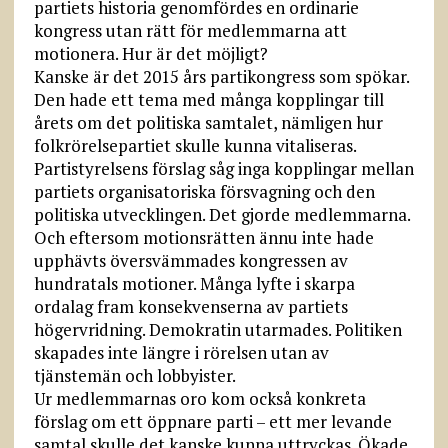
partiets historia genomfördes en ordinarie
kongress utan rätt för medlemmarna att
motionera. Hur är det möjligt?
Kanske är det 2015 års partikongress som spökar.
Den hade ett tema med många kopplingar till
årets om det politiska samtalet, nämligen hur
folkrörelsepartiet skulle kunna vitaliseras.
Partistyrelsens förslag såg inga kopplingar mellan
partiets organisatoriska försvagning och den
politiska utvecklingen. Det gjorde medlemmarna.
Och eftersom motionsrätten ännu inte hade
upphävts översvämmades kongressen av
hundratals motioner. Många lyfte i skarpa
ordalag fram konsekvenserna av partiets
högervridning. Demokratin utarmades. Politiken
skapades inte längre i rörelsen utan av
tjänstemän och lobbyister.
Ur medlemmarnas oro kom också konkreta
förslag om ett öppnare parti – ett mer levande
samtal skulle det kanske kunna uttryckas. Ökade