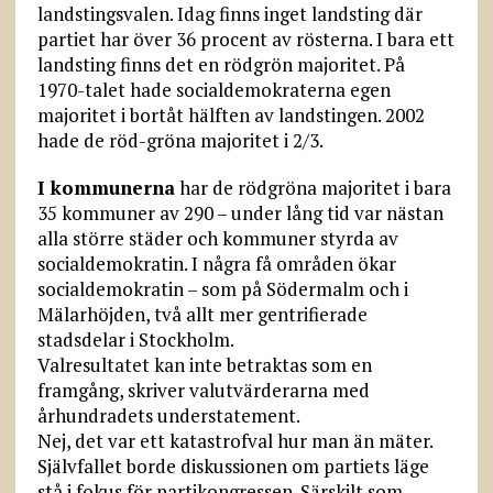
landstingsvalen. Idag finns inget landsting där
partiet har över 36 procent av rösterna. I bara ett
landsting finns det en rödgrön majoritet. På
1970-talet hade socialdemokraterna egen
majoritet i bortåt hälften av landstingen. 2002
hade de röd-gröna majoritet i 2/3.
I kommunerna
har de rödgröna majoritet i bara
35 kommuner av 290 – under lång tid var nästan
alla större städer och kommuner styrda av
socialdemokratin. I några få områden ökar
socialdemokratin – som på Södermalm och i
Mälarhöjden, två allt mer gentrifierade
stadsdelar i Stockholm.
Valresultatet kan inte betraktas som en
framgång, skriver valutvärderarna med
århundradets understatement.
Nej, det var ett katastrofval hur man än mäter.
Självfallet borde diskussionen om partiets läge
stå i fokus för partikongressen. Särskilt som