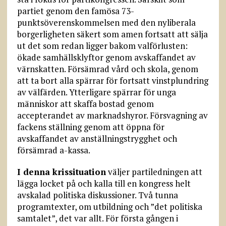
partiet genom den famösa 73-
punktsöverenskommelsen med den nyliberala
borgerligheten säkert som amen fortsatt att sälja
ut det som redan ligger bakom valförlusten:
ökade samhällsklyftor genom avskaffandet av
värn­skatten. Försämrad vård och skola, genom
att ta bort alla spärrar för fortsatt vinstplundring
av välfärden. Ytterligare spärrar för unga
människor att skaffa bostad genom
accepterandet av marknadshyror. Försvagning av
fackens ställning genom att öppna för
avskaffandet av anställningstrygghet och
försämrad a-kassa.
I denna krissituation
väljer partiledningen att
lägga locket på och kalla till en kongress helt
avskalad politiska diskussioner. Två tunna
programtexter, om utbildning och ”det politiska
samtalet”, det var allt. För första gången i