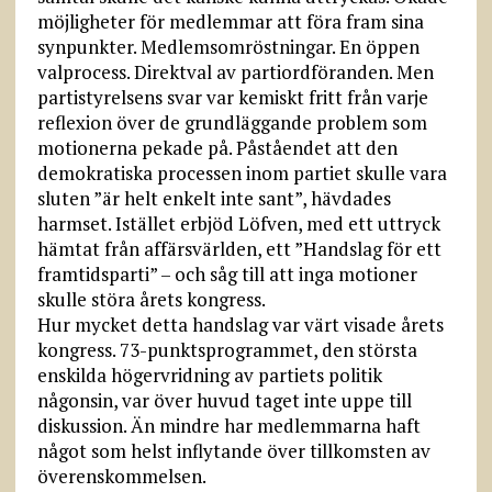
möjligheter för medlemmar att föra fram sina
synpunkter. Medlemsomröstningar. En öppen
valprocess. Direktval av partiordföranden. Men
partistyrelsens svar var kemiskt fritt från varje
reflexion över de grundläggande problem som
motionerna pekade på. Påståendet att den
demokratiska processen inom partiet skulle vara
sluten ”är helt enkelt inte sant”, hävdades
harmset. Istället erbjöd Löfven, med ett uttryck
hämtat från affärsvärlden, ett ”Handslag för ett
framtidsparti” – och såg till att inga motioner
skulle störa årets kongress.
Hur mycket detta handslag var värt visade årets
kongress. 73-punktsprogrammet, den största
enskilda högervridning av partiets politik
någonsin, var över huvud taget inte uppe till
diskussion. Än mindre har medlemmarna haft
något som helst inflytande över tillkomsten av
överenskommelsen.