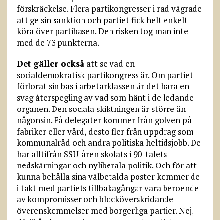
förskräckelse. Flera partikongresser i rad vägrade
att ge sin sanktion och partiet fick helt enkelt
köra över partibasen. Den risken tog man inte
med de 73 punkterna.
Det gäller också
att se vad en
socialdemokratisk partikongress är. Om partiet
förlorat sin bas i arbetarklassen är det bara en
svag återspegling av vad som hänt i de ledande
organen. Den sociala skiktningen är större än
någonsin. Få delegater kommer från golven på
fabriker eller vård, desto fler från uppdrag som
kommunalråd och andra politiska heltidsjobb. De
har alltifrån SSU-åren skolats i 90-talets
nedskärningar och nyliberala politik. Och för att
kunna behålla sina välbetalda poster kommer de
i takt med partiets tillbakagångar vara beroende
av kompromisser och blocköverskridande
överenskommelser med borgerliga partier. Nej,