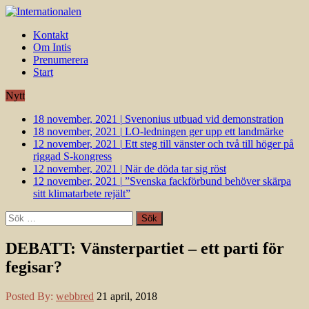
Kontakt
Om Intis
Prenumerera
Start
Nytt
18 november, 2021
|
Svenonius utbuad vid demonstration
18 november, 2021
|
LO-ledningen ger upp ett landmärke
12 november, 2021
|
Ett steg till vänster och två till höger på
riggad S-kongress
12 november, 2021
|
När de döda tar sig röst
12 november, 2021
|
”Svenska fackförbund behöver skärpa
sitt klimatarbete rejält”
Sök
efter:
DEBATT: Vänsterpartiet – ett parti för
fegisar?
Posted By:
webbred
21 april, 2018