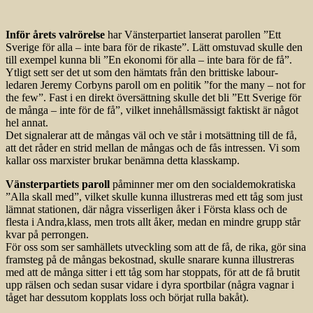
Inför årets valrörelse
har Vänsterpartiet lanserat parollen ”Ett
Sverige för alla – inte bara för de rikaste”. Lätt omstuvad skulle den
till exempel kunna bli ”En ekonomi för alla – inte bara för de få”.
Ytligt sett ser det ut som den hämtats från den brittiske labour-
ledaren Jeremy Corbyns paroll om en politik ”for the many – not for
the few”. Fast i en direkt översättning skulle det bli ”Ett Sverige för
de många – inte för de få”, vilket innehållsmässigt faktiskt är något
hel annat.
Det signalerar att de mångas väl och ve står i motsättning till de få,
att det råder en strid mellan de mångas och de fås intressen. Vi som
kallar oss marxister brukar benämna detta klasskamp.
Vänsterpartiets paroll
påminner mer om den socialdemokratiska
”Alla skall med”, vilket skulle kunna illustreras med ett tåg som just
lämnat stationen, där några visserligen åker i Första klass och de
flesta i Andra,klass, men trots allt åker, medan en mindre grupp står
kvar på perrongen.
För oss som ser samhällets utveckling som att de få, de rika, gör sina
framsteg på de mångas bekostnad, skulle snarare kunna illustreras
med att de många sitter i ett tåg som har stoppats, för att de få brutit
upp rälsen och sedan susar vidare i dyra sportbilar (några vagnar i
tåget har dessutom kopplats loss och börjat rulla bakåt).