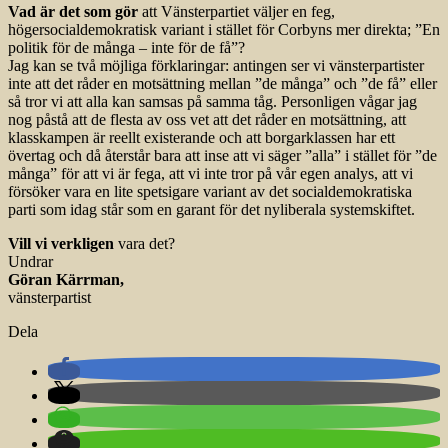
Vad är det som gör
att Vänsterpartiet väljer en feg,
högersocialdemokratisk variant i stället för Corbyns mer direkta; ”En
politik för de många – inte för de få”?
Jag kan se två möjliga förklaringar: antingen ser vi vänsterpartister
inte att det råder en motsättning mellan ”de många” och ”de få” eller
så tror vi att alla kan samsas på samma tåg. Personligen vågar jag
nog påstå att de flesta av oss vet att det råder en motsättning, att
klasskampen är reellt existerande och att borgarklassen har ett
övertag och då återstår bara att inse att vi säger ”alla” i stället för ”de
många” för att vi är fega, att vi inte tror på vår egen analys, att vi
försöker vara en lite spetsigare variant av det socialdemokratiska
parti som idag står som en garant för det nyliberala systemskiftet.
Vill vi verkligen
vara det?
Undrar
Göran Kärrman,
vänsterpartist
Dela