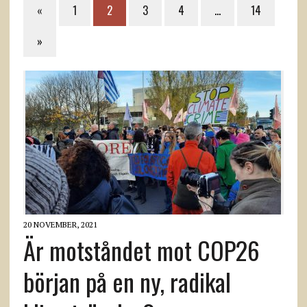
«
1
2
3
4
…
14
»
20 NOVEMBER, 2021
Är motståndet mot COP26
början på en ny, radikal