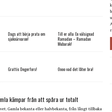
k
b
A
r
Dags att börja prata om
Till er alla: En välsignad
sjuknärvaron!
Ramadan – Ramadan
Mubarak!
–
Grattis Degerfors!
Oooo vad det låter bra!
amla kämpar från att spåra ur totalt
vet. Gamla bekanta eller halvbekanta, från långt tillbaka