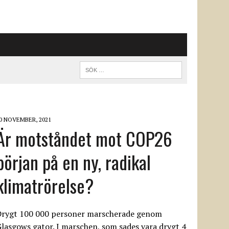
0 NOVEMBER, 2021
Är motståndet mot COP26
början på en ny, radikal
klimatrörelse?
Drygt 100 000 personer marscherade genom
lasgows gator. I marschen, som sades vara drygt 4