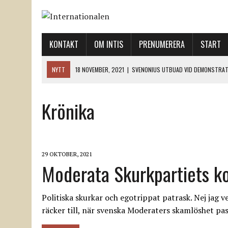
KONTAKT
OM INTIS
PRENUMERERA
START
NYTT
18 NOVEMBER, 2021
|
SVENONIUS UTBUAD VID DEMONSTRAT
18 NOVEMBER, 2021
|
LO-LEDNINGEN GER UPP ETT LANDMÄRKE
Krönika
12 NOVEMBER, 2021
|
ETT STEG TILL VÄNSTER OCH TVÅ TILL HÖGER 
12 NOVEMBER, 2021
|
NÄR DE DÖDA TAR SIG RÖST
12 NOVEMBER, 2021
|
”SVENSKA FACKFÖRBUND BEHÖVER SKÄRPA SITT
29 OKTOBER, 2021
Moderata Skurkpartiets ko
Politiska skurkar och egotrippat patrask. Nej jag v
räcker till, när svenska Moderaters skamlöshet pa