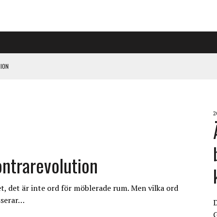
ION
PÅ RIGGAD S-KONGRESS
2
 KLIMATARBETE REJÄLT”
ntrarevolution
et, det är inte ord för möblerade rum. Men vilka ord
sserar…
G