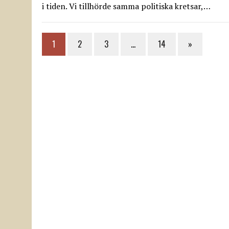
i tiden. Vi tillhörde samma politiska kretsar,…
1
2
3
…
14
»