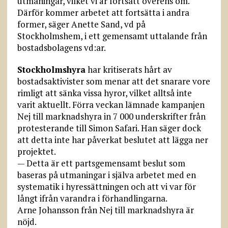
utmaningar, vilket vi är fortsatt överens om.
Därför kommer arbetet att fortsätta i andra
former, säger Anette Sand, vd på
Stockholmshem, i ett gemensamt uttalande från
bostadsbolagens vd:ar.
Stockholmshyra
har kritiserats hårt av
bostadsaktivister som menar att det snarare vore
rimligt att sänka vissa hyror, vilket alltså inte
varit aktuellt. Förra veckan lämnade kampanjen
Nej till marknadshyra in 7 000 underskrifter från
protesterande till Simon Safari. Han säger dock
att detta inte har påverkat beslutet att lägga ner
projektet.
— Detta är ett partsgemensamt beslut som
baseras på utmaningar i själva arbetet med en
systematik i hyressättningen och att vi var för
långt ifrån varandra i förhandlingarna.
Arne Johansson från Nej till marknadshyra är
nöjd.