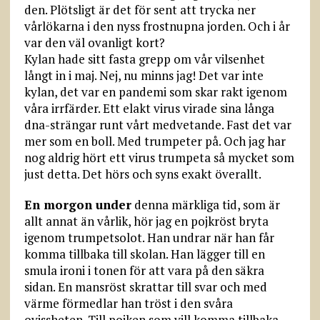
den. Plötsligt är det för sent att trycka ner
vårlökarna i den nyss frostnupna jorden. Och i år
var den väl ovanligt kort?
Kylan hade sitt fasta grepp om vår vilsenhet
långt in i maj. Nej, nu minns jag! Det var inte
kylan, det var en pandemi som skar rakt igenom
våra irrfärder. Ett elakt virus virade sina långa
dna-strängar runt vårt medvetande. Fast det var
mer som en boll. Med trumpeter på. Och jag har
nog aldrig hört ett virus trumpeta så mycket som
just detta. Det hörs och syns exakt överallt.
En morgon under
denna märkliga tid, som är
allt annat än vårlik, hör jag en pojkröst bryta
igenom trumpetsolot. Han undrar när han får
komma tillbaka till skolan. Han lägger till en
smula ironi i tonen för att vara på den säkra
sidan. En mansröst skrattar till svar och med
värme förmedlar han tröst i den svåra
ovissheten. Till pojken som vill komma tillbaka