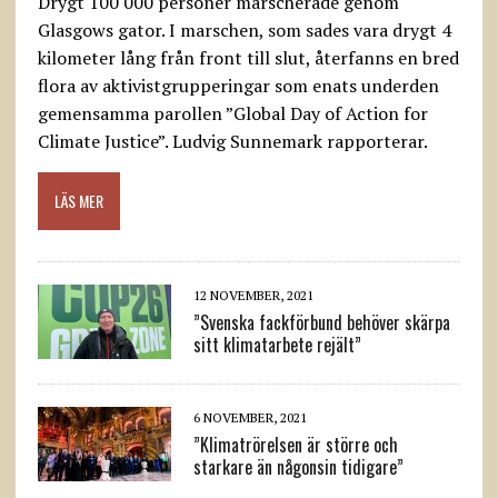
Drygt 100 000 personer marscherade genom
Glasgows gator. I marschen, som sades vara drygt 4
kilometer lång från front till slut, återfanns en bred
flora av aktivistgrupperingar som enats underden
gemensamma parollen ”Global Day of Action for
Climate Justice”. Ludvig Sunnemark rapporterar.
LÄS MER
12 NOVEMBER, 2021
”Svenska fackförbund behöver skärpa
sitt klimatarbete rejält”
6 NOVEMBER, 2021
”Klimatrörelsen är större och
starkare än någonsin tidigare”