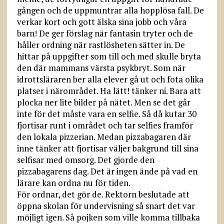
gången och de uppmuntrar alla hopplösa fall. De
verkar kort och gott älska sina jobb och våra
barn! De ger förslag när fantasin tryter och de
håller ordning när rastlösheten sätter in. De
hittar på uppgifter som till och med skulle bryta
den där mammans värsta psykbryt. Som när
idrottsläraren ber alla elever gå ut och fota olika
platser i närområdet. Ha lätt! tänker ni. Bara att
plocka ner lite bilder på nätet. Men se det går
inte för det måste vara en selfie. Så då kutar 30
fjortisar runt i området och tar selfies framför
den lokala pizzerian. Medan pizzabagaren där
inne tänker att fjortisar väljer bakgrund till sina
selfisar med omsorg. Det gjorde den
pizzabagarens dag. Det är ingen ände på vad en
lärare kan ordna nu för tiden.
För ordnar, det gör de. Rektorn beslutade att
öppna skolan för undervisning så snart det var
möjligt igen. Så pojken som ville komma tillbaka