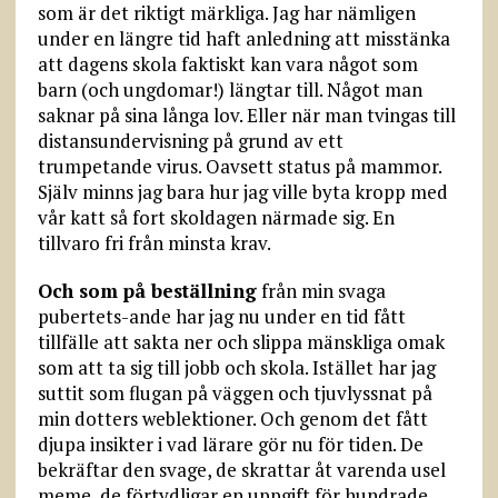
som är det riktigt märkliga. Jag har nämligen
under en längre tid haft anledning att misstänka
att dagens skola faktiskt kan vara något som
barn (och ungdomar!) längtar till. Något man
saknar på sina långa lov. Eller när man tvingas till
distansundervisning på grund av ett
trumpetande virus. Oavsett status på mammor.
Själv minns jag bara hur jag ville byta kropp med
vår katt så fort skoldagen närmade sig. En
tillvaro fri från minsta krav.
Och som på beställning
från min svaga
pubertets-ande har jag nu under en tid fått
tillfälle att sakta ner och slippa mänskliga omak
som att ta sig till jobb och skola. Istället har jag
suttit som flugan på väggen och tjuvlyssnat på
min dotters weblektioner. Och genom det fått
djupa insikter i vad lärare gör nu för tiden. De
bekräftar den svage, de skrattar åt varenda usel
meme, de förtydligar en uppgift för hundrade