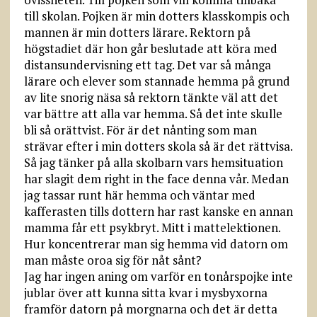
till skolan. Pojken är min dotters klasskompis och
mannen är min dotters lärare. Rektorn på
högstadiet där hon går beslutade att köra med
distansundervisning ett tag. Det var så många
lärare och elever som stannade hemma på grund
av lite snorig näsa så rektorn tänkte väl att det
var bättre att alla var hemma. Så det inte skulle
bli så orättvist. För är det nånting som man
strävar efter i min dotters skola så är det rättvisa.
Så jag tänker på alla skolbarn vars hemsituation
har slagit dem right in the face denna vår. Medan
jag tassar runt här hemma och väntar med
kafferasten tills dottern har rast kanske en annan
mamma får ett psykbryt. Mitt i mattelektionen.
Hur koncentrerar man sig hemma vid datorn om
man måste oroa sig för nåt sånt?
Jag har ingen aning om varför en tonårspojke inte
jublar över att kunna sitta kvar i mysbyxorna
framför datorn på morgnarna och det är detta