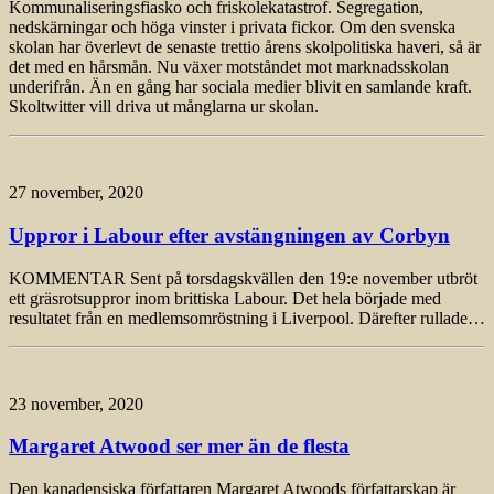
Kommunaliseringsfiasko och friskolekatastrof. Segregation,
nedskärningar och höga vinster i privata fickor. Om den svenska
skolan har överlevt de senaste trettio årens skolpolitiska haveri, så är
det med en hårsmån. Nu växer motståndet mot marknadsskolan
underifrån. Än en gång har sociala medier blivit en samlande kraft.
Skoltwitter vill driva ut månglarna ur skolan.
27 november, 2020
Uppror i Labour efter avstängningen av Corbyn
KOMMENTAR Sent på torsdagskvällen den 19:e november utbröt
ett gräsrotsuppror inom brittiska Labour. Det hela började med
resultatet från en medlems­omröstning i Liverpool. Därefter rullade…
23 november, 2020
Margaret Atwood ser mer än de flesta
Den kanadensiska författaren Margaret Atwoods författarskap är