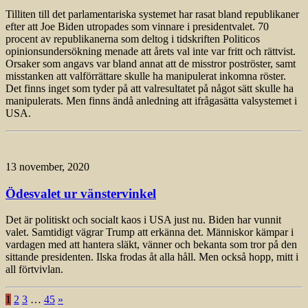
Tilliten till det parlamentariska systemet har rasat bland republikaner
efter att Joe Biden utropades som vinnare i presidentvalet. 70
procent av republikanerna som deltog i tidskriften Politicos
opinionsundersökning menade att årets val inte var fritt och rättvist.
Orsaker som angavs var bland annat att de misstror poströster, samt
misstanken att valförrättare skulle ha manipulerat inkomna röster.
Det finns inget som tyder på att valresultatet på något sätt skulle ha
manipulerats. Men finns ändå anledning att ifrågasätta valsystemet i
USA.
13 november, 2020
Ödesvalet ur vänstervinkel
Det är politiskt och socialt kaos i USA just nu. Biden har vunnit
valet. Samtidigt vägrar Trump att erkänna det. Människor kämpar i
vardagen med att hantera släkt, vänner och bekanta som tror på den
sittande presidenten. Ilska frodas åt alla håll. Men också hopp, mitt i
all förtvivlan.
1
2
3
…
45
»