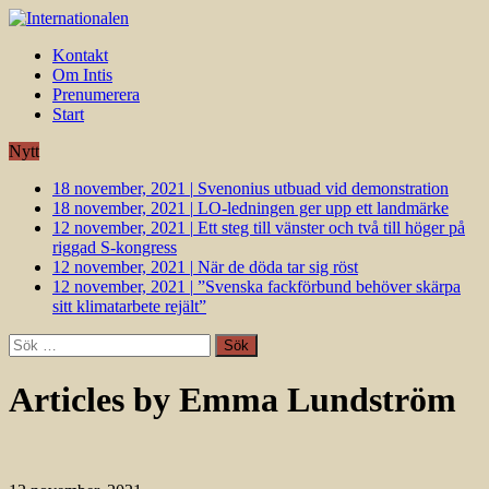
Kontakt
Om Intis
Prenumerera
Start
Nytt
18 november, 2021
|
Svenonius utbuad vid demonstration
18 november, 2021
|
LO-ledningen ger upp ett landmärke
12 november, 2021
|
Ett steg till vänster och två till höger på
riggad S-kongress
12 november, 2021
|
När de döda tar sig röst
12 november, 2021
|
”Svenska fackförbund behöver skärpa
sitt klimatarbete rejält”
Sök
efter:
Articles by Emma Lundström