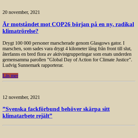
20 november, 2021
Är motståndet mot COP26 början på en ny, radikal
klimatrörelse?
Drygt 100 000 personer marscherade genom Glasgows gator. I
marschen, som sades vara drygt 4 kilometer lång från front till slut,
återfanns en bred flora av aktivistgrupperingar som enats underden
gemensamma parollen ”Global Day of Action for Climate Justice”.
Ludvig Sunnemark rapporterar.
Läs mer
12 november, 2021
”Svenska fackförbund behöver skärpa sitt
klimatarbete rejält”