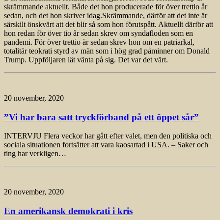
skrämmande aktuellt. Både det hon producerade för över trettio år
sedan, och det hon skriver idag.Skrämmande, därför att det inte är
särskilt önskvärt att det blir så som hon förutspått. Aktuellt därför att
hon redan för över tio år sedan skrev om syndafloden som en
pandemi. För över trettio år sedan skrev hon om en patriarkal,
totalitär teokrati styrd av män som i hög grad påminner om Donald
Trump. Uppföljaren lät vänta på sig. Det var det värt.
20 november, 2020
”Vi har bara satt tryckförband på ett öppet sår”
INTERVJU Flera veckor har gått efter valet, men den politiska och
sociala situationen fortsätter att vara kaosartad i USA. – Saker och
ting har verkligen…
20 november, 2020
En amerikansk demokrati i kris