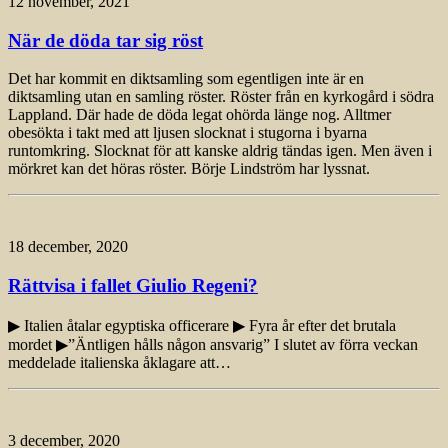
12 november, 2021
När de döda tar sig röst
Det har kommit en diktsamling som egentligen inte är en
diktsamling utan en samling röster. Röster från en kyrkogård i södra
Lappland. Där hade de döda legat ohörda länge nog. Alltmer
obesökta i takt med att ljusen slocknat i stugorna i byarna
runtomkring. Slocknat för att kanske aldrig tändas igen. Men även i
mörkret kan det höras röster. Börje Lindström har lyssnat.
18 december, 2020
Rättvisa i fallet Giulio Regeni?
▶ Italien åtalar egyptiska officerare ▶ Fyra år efter det brutala
mordet ▶”Äntligen hålls någon ansvarig” I slutet av förra veckan
meddelade italienska åklagare att…
3 december, 2020