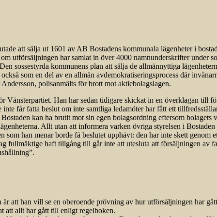
lutade att sälja ut 1601 av AB Bostadens kommunala lägenheter i bos
 om utförsäljningen har samlat in över 4000 namnunderskrifter under so
. Den sossestyrda kommunens plan att sälja de allmännyttiga lägenheterna 
tet också som en del av en allmän avdemokratiseringsprocess där invånar
Andersson, polisanmälts för brott mot aktiebolagslagen.
 Vänsterpartiet. Han har sedan tidigare skickat in en överklagan till f
te får fatta beslut om inte samtliga ledamöter har fått ett tillfredsstäl
Bostaden kan ha brutit mot sin egen bolagsordning eftersom bolagets vd
 lägenheterna. Allt utan att informera varken övriga styrelsen i Bostade
n som han menar borde få beslutet upphävt: den har inte skett genom ett
llmäktige haft tillgång till går inte att utesluta att försäljningen av fas
hållning”.
är att han vill se en oberoende prövning av hur utförsäljningen har gåt
 att allt har gått till enligt regelboken.