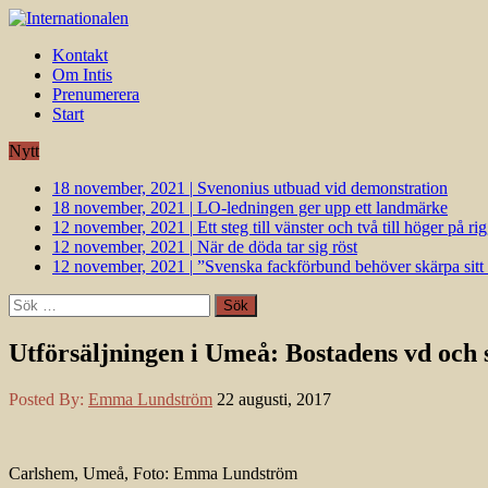
Kontakt
Om Intis
Prenumerera
Start
Nytt
18 november, 2021
|
Svenonius utbuad vid demonstration
18 november, 2021
|
LO-ledningen ger upp ett landmärke
12 november, 2021
|
Ett steg till vänster och två till höger på 
12 november, 2021
|
När de döda tar sig röst
12 november, 2021
|
”Svenska fackförbund behöver skärpa sitt k
Sök
efter:
Utförsäljningen i Umeå: Bostadens vd och 
Posted By:
Emma Lundström
22 augusti, 2017
Carlshem, Umeå, Foto: Emma Lundström