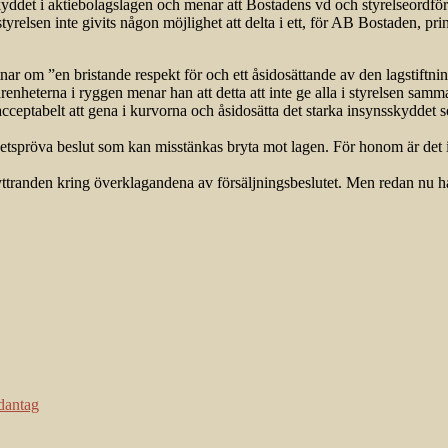
ddet i aktiebolagslagen och menar att Bostadens vd och styrelseordföran
relsen inte givits någon möjlighet att delta i ett, för AB Bostaden, princip
ar om ”en bristande respekt för och ett åsidosättande av den lagstiftnin
enheterna i ryggen menar han att detta att inte ge alla i styrelsen samma f
eptabelt att gena i kurvorna och åsidosätta det starka insynsskyddet som
tspröva beslut som kan misstänkas bryta mot lagen. För honom är det inte
anden kring överklagandena av försäljningsbeslutet. Men redan nu har
ndantag