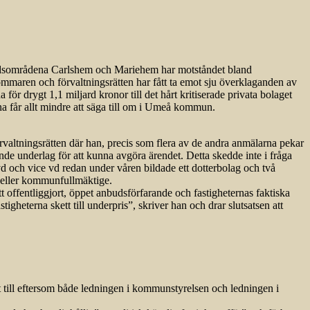
tadsområdena Carlshem och Mariehem har motståndet bland
mmaren och förvaltningsrätten har fått ta emot sju överklaganden av
för drygt 1,1 miljard kronor till det hårt kritiserade privata bolaget
na får allt mindre att säga till om i Umeå kommun.
örvaltningsrätten där han, precis som flera av de andra anmälarna pekar
lande underlag för att kunna avgöra ärendet. Detta skedde inte i fråga
 och vice vd redan under våren bildade ett dotterbolag och två
n eller kommunfullmäktige.
 offentliggjort, öppet anbudsförfarande och fastigheternas faktiska
tigheterna skett till underpris”, skriver han och drar slutsatsen att
t till eftersom både ledningen i kommunstyrelsen och ledningen i