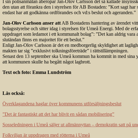
I sin polisanmälan åberopar Jan-Olov Carlsson det så kallade insynssky
den utan att förankra den i styrelsen för AB Bostaden: ”Kort sagt har sty
endast har att godkänna ordförandes och vd:s beslut och ageranden.”
Jan-Olov Carlsson anser att
AB Bostadens hantering av ärendet vittn
bolagsstyrelse och sitter idag i styrelsen för Umeå Energi. Med de erfar
uppdraget som ledamot i ett kommunalt bolag”: ”Det kan aldrig vara acc
slutändan finns en majoritet för ett beslut.”
Enligt Jan-Olov Carlsson är det en medborgerlig skyldighet att laglighe
makten tar sig ”exklusivt tolkningsföreträde” i rättstillämpningen.
Senast den 13 september ska Umeå kommun ha kommit in med sina yttr
att kommunen skulle ha begått något lagbrott.
Text och foto: Emma Lundström
Läs också:
Överklagandena haglar över kommunens utförsäljningsbeslut
”Det är fantastiskt att det har blivit en sådan mobilisering”
Sosseledningen i Umeå säljer ut allmännyttan – demokratin satt på u
Folkviljan är uppdragen med rötterna i Umeå