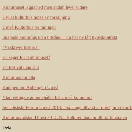
Kulturhuset läggs ned men andan lever vidare
Hyllat kulturhus hotas av försäljning
Umeå Kulturhus tar fart igen
Skapade kulturhus utan tillstånd – nu har de fått hyreskontrakt
“Vi skriver historia”
En seger för Kulturhuset?
En festival utan slut
Kulturhus för alla
Kampen om Apberget i Umeå
Ytan viktigare än innehållet för Umeå kommun?
Socialistiskt Forum Umeå 2013: ”Så länge tillväxt är ordet, är vi körd
Kulturhuvudstad Umeå 2014: När kulturen bara är till för tillväxten
Dela