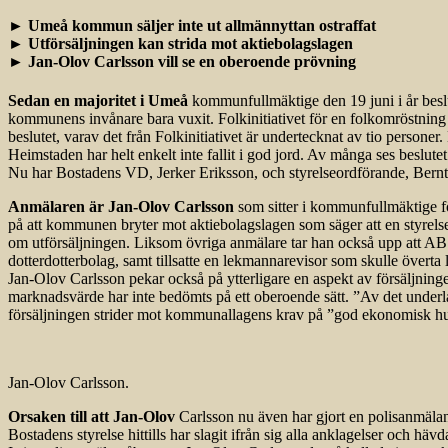
►
Umeå kommun säljer inte ut allmännyttan ostraffat
►
Utförsäljningen kan strida mot aktiebolagslagen
►
Jan-Olov Carlsson vill se en oberoende prövning
Sedan en majoritet i Umeå
kommunfullmäktige den 19 juni i år bes
kommunens invånare bara vuxit. Folkinitiativet för en folkomröstning
beslutet, varav det från Folkinitiativet är undertecknat av tio personer
Heimstaden har helt enkelt inte fallit i god jord. Av många ses beslu
Nu har Bostadens VD, Jerker Eriksson, och styrelseordförande, Bernt 
Anmälaren är Jan-Olov Carlsson
som sitter i kommunfullmäktige för
på att kommunen bryter mot aktiebolagslagen som säger att en styrelse in
om utförsäljningen. Liksom övriga anmälare tar han också upp att AB 
dotterdotterbolag, samt tillsatte en lekmannarevisor som skulle överta
Jan-Olov Carlsson pekar också på ytterligare en aspekt av försäljninge
marknadsvärde har inte bedömts på ett oberoende sätt. ”Av det underlag fu
försäljningen strider mot kommunallagens krav på ”god ekonomisk hus
Jan-Olov Carlsson.
Orsaken till att Jan-Olov
Carlsson nu även har gjort en polisanmälan 
Bostadens styrelse hittills har slagit ifrån sig alla anklagelser och hävdat