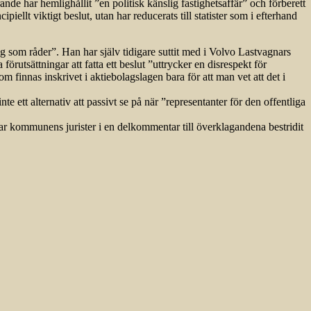
de har hemlighållit ”en politisk känslig fastighetsaffär” och förberett
iellt viktigt beslut, utan har reducerats till statister som i efterhand
g som råder”. Han har själv tidigare suttit med i Volvo Lastvagnars
örutsättningar att fatta ett beslut ”uttrycker en disrespekt för
 finnas inskrivet i aktiebolagslagen bara för att man vet att det i
 ett alternativ att passivt se på när ”representanter för den offentliga
 kommunens jurister i en delkommentar till överklagandena bestridit