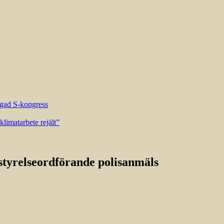
riggad S-kongress
limatarbete rejält”
styrelseordförande polisanmäls