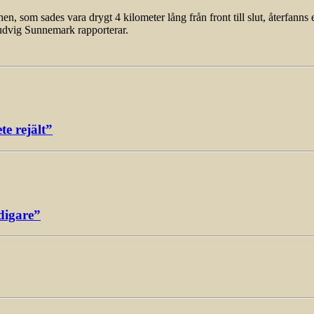
som sades vara drygt 4 kilometer lång från front till slut, återfanns 
udvig Sunnemark rapporterar.
e rejält”
digare”