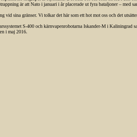
ppning är att Nato i januari i år placerade ut fyra bataljoner – med sam
ng vid sina gränser. Vi tolkar det här som ett hot mot oss och det utsätte
svarssystemet S-400 och kärnvapenrobotarna Iskander-M i Kaliningrad sam
en i maj 2016.