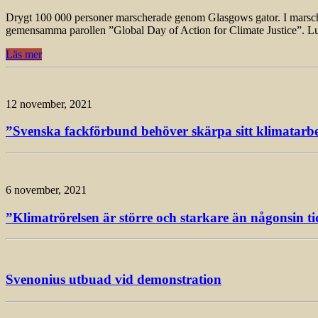
Drygt 100 000 personer marscherade genom Glasgows gator. I marschen, 
gemensamma parollen ”Global Day of Action for Climate Justice”. L
Läs mer
12 november, 2021
”Svenska fackförbund behöver skärpa sitt klimatarbet
6 november, 2021
”Klimatrörelsen är större och starkare än någonsin ti
Svenonius utbuad vid demonstration