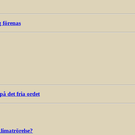
g förenas
å det fria ordet
limatrörelse?