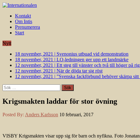
Kontakt
Om Intis
Prenumerera
Start
Nytt
18 november, 2021
|
Svenonius utbuad vid demonstration
18 november, 2021
|
LO-ledningen ger upp ett landmärke
12 november, 2021
|
Ett steg till vänster och två till höger på 
12 november, 2021
|
När de döda tar sig röst
12 november, 2021
|
”Svenska fackförbund behöver skärpa sitt k
Sök
efter:
Krigsmakten laddar för stor övning
Posted By:
Anders Karlsson
10 februari, 2017
VISBY Krigsmakten visar upp sig för barn och nyfikna. Foto Jonata