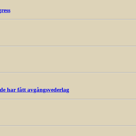
gress
ade har fått avgångsvederlag