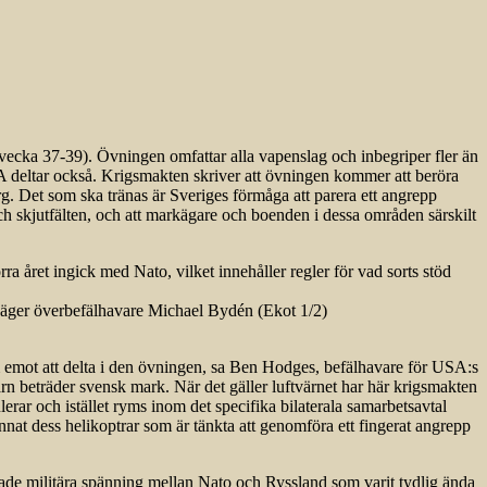
vecka 37-39). Övningen omfattar alla vapenslag och inbegriper fler än
 deltar också. Krigsmakten skriver att övningen kommer att beröra
. Det som ska tränas är Sveriges förmåga att parera ett angrepp
h skjutfälten, och att markägare och boenden i dessa områden särskilt
ra året ingick med Nato, vilket innehåller regler för vad sorts stöd
, säger överbefälhavare Michael Bydén (Ekot 1/2)
m emot att delta i den övningen, sa Ben Hodges, befälhavare för USA:s
n beträder svensk mark. När det gäller luftvärnet har här krigsmakten
erar och istället ryms inom det specifika bilaterala samarbetsavtal
at dess helikoptrar som är tänkta att genomföra ett fingerat angrepp
kade militära spänning mellan Nato och Ryssland som varit tydlig ända