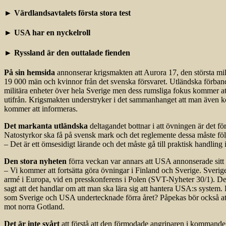
► Värdlandsavtalets första stora test
► USA har en nyckelroll
► Ryssland är den outtalade fienden
På sin hemsida
annonserar krigsmakten att Aurora 17, den största mi
19 000 män och kvinnor från det svenska försvaret. Utländska förban
militära enheter över hela Sverige men dess rumsliga fokus kommer at
utifrån. Krigsmakten understryker i det sammanhanget att man även ko
kommer att informeras.
Det markanta utländska
deltagandet bottnar i att övningen är det fö
Natostyrkor ska få på svensk mark och det reglemente dessa måste föl
– Det är ett ömsesidigt lärande och det måste gå till praktisk handli
Den stora nyheten
förra veckan var annars att USA annonserade sitt 
– Vi kommer att fortsätta göra övningar i Finland och Sverige. Sveri
armé i Europa, vid en presskonferens i Polen (SVT-Nyheter 30/1). Det
sagt att det handlar om att man ska lära sig att hantera USA:s system. 
som Sverige och USA undertecknade förra året? Påpekas bör också att 
mot norra Gotland.
Det är inte svårt
att förstå att den förmodade angriparen i kommande 