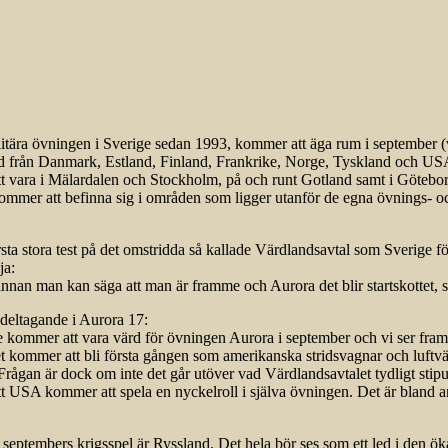
litära övningen i Sverige sedan 1993, kommer att äga rum i september (
d från Danmark, Estland, Finland, Frankrike, Norge, Tyskland och USA
t vara i Mälardalen och Stockholm, på och runt Gotland samt i Göteborg
mmer att befinna sig i områden som ligger utanför de egna övnings- oc
rsta stora test på det omstridda så kallade Värdlandsavtal som Sverige för
ja:
ng innan man kan säga att man är framme och Aurora det blir startskottet
deltagande i Aurora 17:
ge kommer att vara värd för övningen Aurora i september och vi ser fra
 kommer att bli första gången som amerikanska stridsvagnar och luftvär
Frågan är dock om inte det går utöver vad Värdlandsavtalet tydligt stipul
USA kommer att spela en nyckelroll i själva övningen. Det är bland ann
septembers krigsspel är Ryssland. Det hela bör ses som ett led i den ö