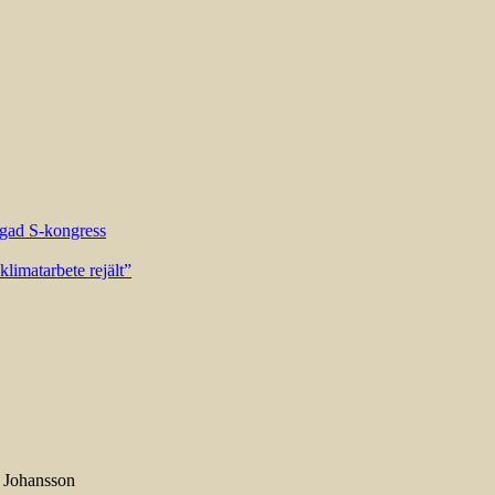
riggad S-kongress
limatarbete rejält”
n Johansson