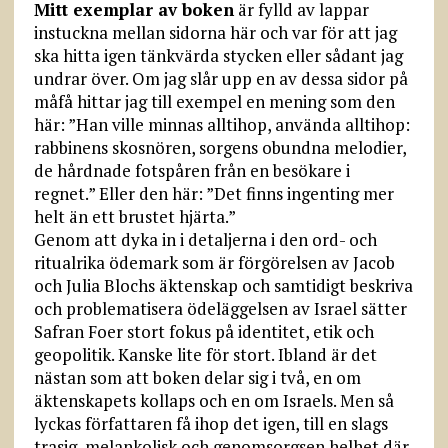
Mitt exemplar av boken
är fylld av lappar
instuckna mellan sidorna här och var för att jag
ska hitta igen tänkvärda stycken eller sådant jag
undrar över. Om jag slår upp en av dessa sidor på
måfå hittar jag till exempel en mening som den
här: ”Han ville minnas alltihop, använda alltihop:
rabbinens skosnören, sorgens obundna melodier,
de hårdnade fotspåren från en besökare i
regnet.” Eller den här: ”Det finns ingenting mer
helt än ett brustet hjärta.”
Genom att dyka in i detaljerna i den ord- och
ritualrika ödemark som är förgörelsen av Jacob
och Julia Blochs äktenskap och samtidigt beskriva
och problematisera ödeläggelsen av Israel sätter
Safran Foer stort fokus på identitet, etik och
geopolitik. Kanske lite för stort. Ibland är det
nästan som att boken delar sig i två, en om
äktenskapets kollaps och en om Israels. Men så
lyckas författaren få ihop det igen, till en slags
trasig, melankolisk och genomsorgsen helhet där