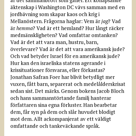
är det sammanbrott som gäller. Ett kollapsande
äktenskap i Washington DC vävs samman med en
jordbävning som skapar kaos och krig i
Mellanöstern. Frågorna haglar: Vem är
jag
? Vad
är
hemma
? Vad är ett hemland? Hur långt räcker
medmänskligheten? Vad omfattar omtanken?
Vad är det att vara man, hustru, barn,
överlevare? Vad är det att vara amerikansk jude?
Och vad betyder Israel för en amerikansk jude?
Hur kan den israeliska statens agerande i
krissituationer försvaras, eller förkastas?
Jonathan Safran Foer har blivit betydligt mer
vuxen, fått barn, separerat och medelålderskrisat
sedan sist. Det märks. Genom bokens Jacob Bloch
och hans sammanstörtande familj hanterar
författaren sina egna förluster. Han bearbetar
dem, får syn på dem och slår huvudet blodigt
mot dem. Allt ackompanjerat av ett väldigt
omfattande och tankeväckande språk.