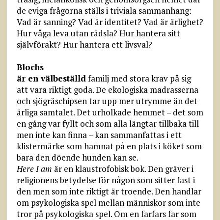
de eviga frågorna ställs i triviala sammanhang:
Vad är sanning? Vad är identitet? Vad är ärlighet?
Hur våga leva utan rädsla? Hur hantera sitt
självförakt? Hur hantera ett livsval?
Blochs
är en välbeställd
familj med stora krav på sig
att vara riktigt goda. De ekologiska madrasserna
och sjögräschipsen tar upp mer utrymme än det
ärliga samtalet. Det urholkade hemmet – det som
en gång var fyllt och som alla längtar tillbaka till
men inte kan finna – kan sammanfattas i ett
klistermärke som hamnat på en plats i köket som
bara den döende hunden kan se.
Here I am
är en klaustrofobisk bok. Den gräver i
religionens betydelse för någon som sitter fast i
den men som inte riktigt är troende. Den handlar
om psykologiska spel mellan människor som inte
tror på psykologiska spel. Om en farfars far som