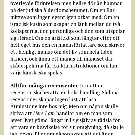
överlevde förintelsen men hellre dör än hamnar
på det judiska ålderdomshemmet. Om en Bar
mitzva som ingen egentligen orkar med. Om en
israelisk kusin som skapar en länk mellan de två
kollapserna, den personliga och den som utspelar
sig i Israel. Om en arkitekt som längtar efter ett
helt eget hus och en manusförfattare som skriver
ett hemligt manus om det liv som hela tiden
händer, och ännu ett manus till manuset där
skådespelarna får exakta instruktioner om hur
varje känsla ska spelas.
Alltför många recensenter
tror att en
recension ska berätta en boks handling. Sådana
recensioner skapar ingen lust att läsa.
Åtminstone inte hos mig. Men om någon skulle
skriva att
Here I am
handlar om en man som
lever livet gömd längst in i sig själv av rädsla för
att vara en besvikelse för sin omgivning, då skulle
jag lockas. Eller om någon skrev att det är en