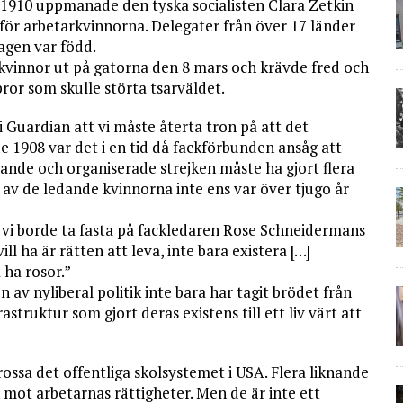
 1910 uppmanade den tyska socialisten Clara Zetkin
 för arbetarkvinnorna. Delegater från över 17 länder
agen var född.
a kvinnor ut på gatorna den 8 mars och krävde fred och
ror som skulle störta tsarväldet.
i Guardian att vi måste återta tron på att det
de 1908 var det i en tid då fackförbunden ansåg att
ande och organiserade strejken måste ha gjort flera
a av de ledande kvinnorna inte ens var över tjugo år
i borde ta fasta på fackledaren Rose Schneidermans
l ha är rätten att leva, inte bara existera […]
ha rosor.”
 av nyliberal politik inte bara har tagit brödet från
truktur som gjort deras existens till ett liv värt att
ssa det offentliga skolsystemet i USA. Flera liknande
 mot arbetarnas rättigheter. Men de är inte ett