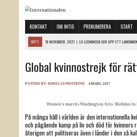
KONTAKT
OM INTIS
PRENUMERERA
START
NYTT
18 NOVEMBER, 2021
|
LO-LEDNINGEN GER UPP ETT LANDMÄR
12 NOVEMBER, 2021
|
ETT STEG TILL VÄNSTER OCH TVÅ TILL HÖGER 
Global kvinnostrejk för rät
12 NOVEMBER, 2021
|
NÄR DE DÖDA TAR SIG RÖST
12 NOVEMBER, 2021
|
”SVENSKA FACKFÖRBUND BEHÖVER SKÄRPA SITT
18 NOVEMBER, 2021
|
SVENONIUS UTBUAD VID DEMONSTRATION
POSTED BY:
EMMA LUNDSTRÖM
4 MARS, 2017
Women’s march i Washington. foto: Mobilus In 
På många håll i världen är den internationella k
och pågående kamp på liv och död för kvinnors r
återigen att politiseras även i länder i den så k