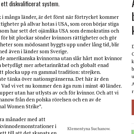
 ett diskvalificerat system.
 i många länder, är det först när förtrycket kommer
ättigheter på allvar hotas i USA, som oron börjar stiga
h som har sett det ojämlika USA som demokratins och
för bit plockar sönder kvinnors rättigheter och gör
tigheter som mödosamt byggts upp under lång tid, blir
ed även i länder som Sverige.
G
 de amerikanska kvinnorna utan slår hårt mot kvinnor
k
 betydligt mer arbetarinriktad och globalt enad
b
tt plocka upp en gammal tradition: strejken.
ste tänka över nationsgränserna. Det här är den
A
n. Vad vi vet nu kommer den äga rum i minst 40 länder.
r
rupper utan har utlysts av och för kvinnor. Och att vi
hanow från den polska rörelsen och en av de
onal Women Strike”.
lera månader med att
 kvinnodemonstrationer i
Klementyna Suchanow.
tt till att det skapats en