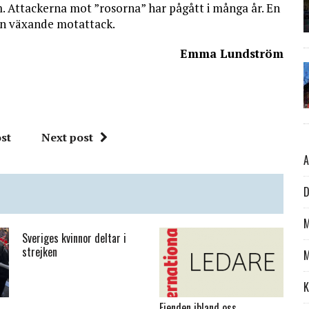
m. Attackerna mot ”rosorna” har pågått i många år. En
 en växande motattack.
Emma Lundström
st
Next post
A
D
M
Sveriges kvinnor deltar i
strejken
M
K
Fienden ibland oss