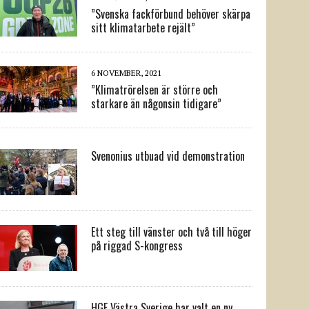
”Svenska fackförbund behöver skärpa
sitt klimatarbete rejält”
6 NOVEMBER, 2021
”Klimatrörelsen är större och
starkare än någonsin tidigare”
Svenonius utbuad vid demonstration
Ett steg till vänster och två till höger
på riggad S-kongress
HGF Västra Sverige har valt en ny