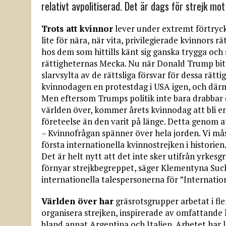
relativt avpolitiserad. Det är dags för strejk mot
Trots att kvinnor
lever under extremt förtryck
lite för nära, när vita, privilegierade kvinnors r
hos dem som hittills känt sig ganska trygga oc
rättigheternas Mecka. Nu när Donald Trump bit 
slarvsylta av de rättsliga försvar för dessa rät
kvinnodagen en protestdag i USA igen, och därm
Men eftersom Trumps politik inte bara drabbar
världen över, kommer årets kvinnodag att bli en
företeelse än den varit på länge. Detta genom a
– Kvinnofrågan spänner över hela jorden. Vi må
första internationella kvinnostrejken i historie
Det är helt nytt att det inte sker utifrån yrkesg
förnyar strejkbegreppet, säger Klementyna Suc
internationella talespersonerna för ”Internati
Världen över har
gräsrotsgrupper arbetat i f
organisera strejken, inspirerade av omfattande
bland annat Argentina och Italien. Arbetet har le