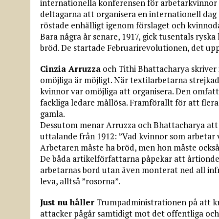
internationella konferensen för arbetarkvinnor
deltagarna att organisera en internationell dag
röstade enhälligt igenom förslaget och kvinnod
Bara några år senare, 1917, gick tusentals rysk
bröd. De startade Februarirevolutionen, det upp
Cinzia Arruzza
och Tithi Bhattacharya skriver 
omöjliga är möjligt. När textilarbetarna strejka
kvinnor var omöjliga att organisera. Den omfatt
fackliga ledare mållösa. Framförallt för att fler
gamla.
Dessutom menar Arruzza och Bhattacharya att v
uttalande från 1912: ”Vad kvinnor som arbetar vil
Arbetaren måste ha bröd, men hon måste också 
De båda artikelförfattarna påpekar att årtionden
arbetarnas bord utan även monterat ned all infras
leva, alltså ”rosorna”.
Just nu håller
Trumpadministrationen på att kro
attacker pågår samtidigt mot det offentliga och