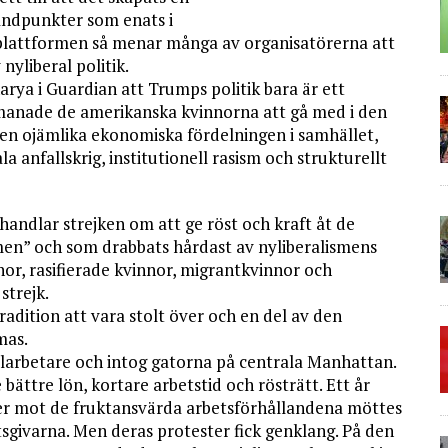
tåndpunkter som enats i
 plattformen så menar många av organisatörerna att
nyliberal politik.
arya i Guardian att Trumps politik bara är ett
manade de amerikanska kvinnorna att gå med i den
n ojämlika ekonomiska fördelningen i samhället,
 anfallskrig, institutionell rasism och strukturellt
andlar strejken om att ge röst och kraft åt de
men” och som drabbats hårdast av nyliberalismens
nor, rasifierade kvinnor, migrantkvinnor och
strejk.
adition att vara stolt över och en del av den
mas.
ilarbetare och intog gatorna på centrala Manhattan.
ättre lön, kortare arbetstid och rösträtt. Ett år
ster mot de fruktansvärda arbetsförhållandena möttes
tsgivarna. Men deras protester fick genklang. På den