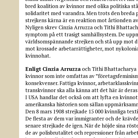
bred koalition av kvinnor med olika politiska s
solidaritet med varandra. Men trots den breda
strejkens kärna är en reaktion mot årtionden av 
Nyligen skrev Cinzia Arruzza och Tithi Bhattach
symptom på ett trasigt samhällsystem. De upp
världsomspännande strejken och stå upp mot de
mot krossade arbetarrättigheter, mot nykoloniala
kvinnohat.
Enligt Cinzia Arruzza
och Tithi Bhattacharya h
kvinnor som inte omfattas av ”företagsfeminis
konsekvenser. Fattiga kvinnor, arbetarklasskvin
transkvinnor ska alla känna att det här är deras 
I USA handlar det också om att lyfta en kvinnotr
amerikanska historien som sällan uppmärksam
Den 8 mars 1908 strejkade 15 000 kvinnliga text
De flesta av dem var immigranter och de krävde b
senare strejkade de igen. När de höjde sina rö
de av polisbrutalitet och repressioner från arbe