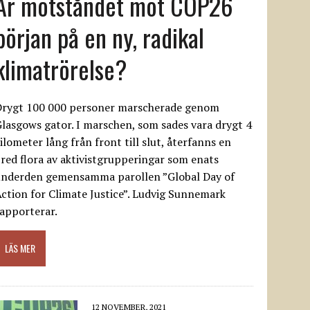
Är motståndet mot COP26
början på en ny, radikal
klimatrörelse?
Drygt 100 000 personer marscherade genom
lasgows gator. I marschen, som sades vara drygt 4
ilometer lång från front till slut, återfanns en
red flora av aktivistgrupperingar som enats
underden gemensamma parollen ”Global Day of
ction for Climate Justice”. Ludvig Sunnemark
apporterar.
LÄS MER
12 NOVEMBER, 2021