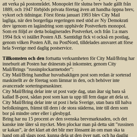
att verka på postområdet. Monopolet för slutna brev hade gällt från
1889, och 1947 förbjöds privata företag även att handha öppna brev,
vykort och tidningar. Först första januari 1993 blev City Mail
lagliga, när den borgerliga regeringen med stöd av Ny Demokrati
drev igenom en lagändring som upphävde Postverkets monopol.
Som en följd av detta bolagiserades Postverket, och från 1:a mars
1994 fick vi istället Posten AB. Samtidigt fick vi också en postlag,
genom vilken Posten AB, nu PostNord, tilldelades ansvaret att förse
hela Sverige med daglig postservice.
Tillkomsten och den
fortsatta verksamheten för City Mail/Bring har
inneburit att Posten har dränerats på inkomster, genom City
Mail/Brings ”russinplockarmetoder”:
City Mail/Bring handhar huvudsakligen post som redan är sorterad
maskinellt av de företag som lämnar in den, och behöver inte
avancerade sorteringsmaskiner.
City Mail/Bring delar inte ut post varje dag, utan åtar sig bara så
kallad B-post, sådan post som kan ta upp till fem dagar att dela ut.
City Mail/Bring delar inte ut post i hela Sverige, utan bara till halva
befolkningen, främst till dem i de stora städerna, inte till dem som
bor på mindre orter eller i glesbygd.
Bring har nu 15 procent av den svenska brevmarknaden, och det
kanske inte låter så mycket. Men plockar man på detta sätt ”russinen
ur kakan”, är det klart att det blir mer lönsamt än om man ska ta
hand om all slags post, kunna dela ut den över natt, och ha daglig