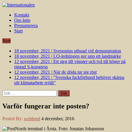
Kontakt
Om Intis
Prenumerera
Start
Nytt
18 november, 2021
|
Svenonius utbuad vid demonstration
18 november, 2021
|
LO-ledningen ger upp ett landmärke
12 november, 2021
|
Ett steg till vänster och två till höger på
riggad S-kongress
12 november, 2021
|
När de döda tar sig röst
12 november, 2021
|
”Svenska fackförbund behöver skärpa
sitt klimatarbete rejält”
Sök
efter:
Varför fungerar inte posten?
Posted By:
webbred
4 december, 2016