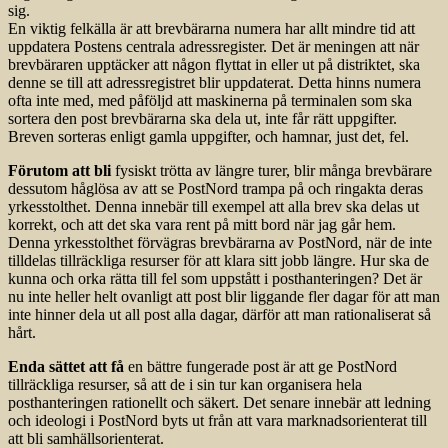
sig.
En viktig felkälla är att brevbärarna numera har allt mindre tid att
uppdatera Postens centrala adressregister. Det är meningen att när
brevbäraren upptäcker att någon flyttat in eller ut på distriktet, ska
denne se till att adressregistret blir uppdaterat. Detta hinns numera
ofta inte med, med påföljd att maskinerna på terminalen som ska
sortera den post brevbärarna ska dela ut, inte får rätt uppgifter.
Breven sorteras enligt gamla uppgifter, och hamnar, just det, fel.
Förutom att bli
fysiskt trötta av längre turer, blir många brevbärare
dessutom håglösa av att se PostNord trampa på och ringakta deras
yrkesstolthet. Denna innebär till exempel att alla brev ska delas ut
korrekt, och att det ska vara rent på mitt bord när jag går hem.
Denna yrkesstolthet förvägras brevbärarna av PostNord, när de inte
tilldelas tillräckliga resurser för att klara sitt jobb längre. Hur ska de
kunna och orka rätta till fel som uppstått i posthanteringen? Det är
nu inte heller helt ovanligt att post blir liggande fler dagar för att man
inte hinner dela ut all post alla dagar, därför att man rationaliserat så
hårt.
Enda sättet att få
en bättre fungerade post är att ge PostNord
tillräckliga resurser, så att de i sin tur kan organisera hela
posthanteringen rationellt och säkert. Det senare innebär att ledning
och ideologi i PostNord byts ut från att vara marknadsorienterat till
att bli samhällsorienterat.