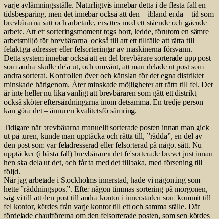
varje avlämningsställe. Naturligtvis innebar detta i de flesta fall en
tidsbesparing, men det innebar också att den – iblan­d enda – tid som
brevbärarna satt och arbetade, ersattes med ett stående och gående
arbete. Att ett sorteringsmoment togs bort, ledde, förutom en sämre
arbetsmiljö för brevbärarna, också till att ett tillfälle att rätta till
felaktiga adresser eller felsorteringar av maskinerna försvann.
Detta system innebar också att en del brevbärare sorterade upp post
som andra skulle dela ut, och omvänt, att man delade ut post som
andra sorterat. Kontrollen över och känslan för det egna distriktet
minskade härigenom. Åter minskade möjligheter att rätta till fel. Det
är inte heller nu lika vanligt att brevbäraren som gått ett distrikt,
också sköter eftersändningarna inom detsamma. En tredje person
kan göra det – ännu en kvalitetsförsämring.
Tidigare när brevbärarna manuellt sorterade posten innan man gick
ut på turen, kunde man upptäcka och rätta till, ”rädda”, en del av
den post som var feladresserad eller felsorterad på något sätt. Nu
upptäcker (i bästa fall) brevbäraren det felsorterade brevet just innan
hen ska dela ut det, och får ta med det tillbaka, med försening till
följd.
När jag arbetade i Stockholms innerstad, hade vi någonting som
hette ”räddningspost”. Efter någon timmas sortering på morgonen,
såg vi till att den post till andra kontor i inner­staden som kommit till
fel kontor, kördes från varje kontor till ett och samma ställe. Där
fördelade chaufförerna om den felsorterade posten, som sen kördes