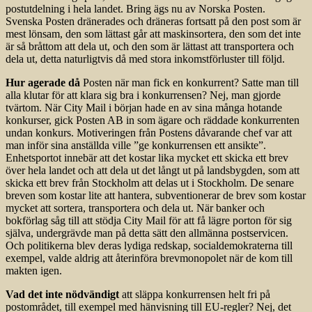
postutdelning i hela landet. Bring ägs nu av Norska Posten.
Svenska Posten dränerades och dräneras fortsatt på den post som är
mest lönsam, den som lättast går att maskinsortera, den som det inte
är så bråttom att dela ut, och den som är lättast att transportera och
dela ut, detta naturligtvis då med stora inkomstförluster till följd.
Hur agerade då
Posten när man fick en konkurrent? Satte man till
alla klutar för att klara sig bra i konkurrensen? Nej, man gjorde
tvärtom. När City Mail i början hade en av sina många hotande
konkurser, gick Posten AB in som ägare och räddade konkurrenten
undan konkurs. Motiveringen från Postens dåvarande chef var att
man inför sina anställda ville ”ge konkurrensen ett ansikte”.
Enhetsportot innebär att det kostar lika mycket ett skicka ett brev
över hela landet och att dela ut det långt ut på landsbygden, som att
skicka ett brev från Stockholm att delas ut i Stockholm. De senare
breven som kostar lite att hantera, subventionerar de brev som kostar
mycket att sortera, transportera och dela ut. När banker och
bokförlag såg till att stödja City Mail för att få lägre porton för sig
själva, undergrävde man på detta sätt den allmänna postservicen.
Och politikerna blev deras lydiga redskap, socialdemokraterna till
exempel, valde aldrig att återinföra brevmonopolet när de kom till
makten igen.
Vad det inte nödvändigt
att släppa konkurrensen helt fri på
postområdet, till exempel med hänvisning till EU-regler? Nej, det