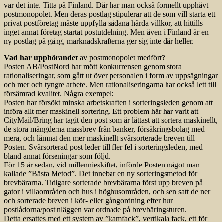
var det inte. Titta på Finland. Där har man också formellt upphävt
postmonopolet. Men deras postlag stipulerar att de som vill starta ett
privat postföretag måste uppfylla sådana hårda villkor, att hittills
inget annat företag startat postutdelning. Men även i Finland är en
ny postlag på gång, marknadskrafterna ger sig inte där heller.
Vad har upphörandet
av postmonopolet medfört?
Posten AB/PostNord har mött konkurrensen genom stora
rationaliseringar, som gått ut över personalen i form av uppsägningar
och mer och tyngre arbete. Men rationaliseringarna har också lett till
försämrad kvalitet. Några exempel:
Posten har försökt minska arbetskraften i sorteringsleden genom att
införa allt mer maskinell sortering. Ett problem här har varit att
CityMail/Bring har tagit den post som är lättast att sortera maskinellt,
de stora mängderna massbrev från banker, försäkringsbolag med
mera, och lämnat den mer maskinellt svårsorterade breven till
Posten. Svårsorterad post leder till fler fel i sorteringsleden, med
bland annat förseningar som följd.
För 15 år sedan, vid millennieskiftet, införde Posten något man
kallade ”Bästa Metod”. Det innebar en ny sorteringsmetod för
brevbärarna. Tidigare sorterade brevbärarna först upp breven på
gator i villaområden och hus i höghusområden, och sen satt de ner
och sorterade breven i kör- eller gångordning efter hur
postlådorna/postinläggen var ordnade på brevbäringsturen.
Detta ersattes med ett system av ”kamfack”, vertikala fack, ett för