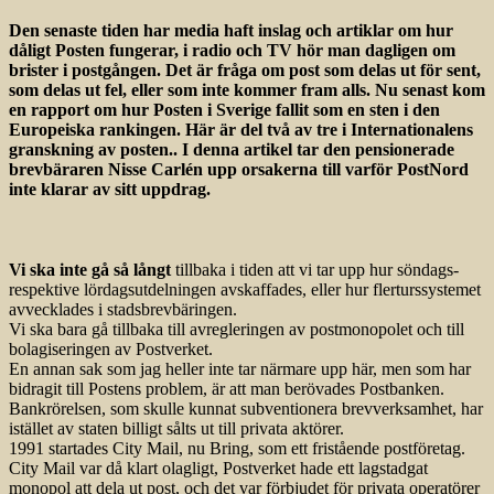
Den senaste tiden har media haft inslag och artiklar om hur
dåligt Posten fungerar, i radio och TV hör man dagligen om
brister i postgången. Det är fråga om post som delas ut för sent,
som delas ut fel, eller som inte kommer fram alls. Nu senast kom
en rapport om hur Posten i Sverige fallit som en sten i den
Europeiska rankingen. Här är del två av tre i Inter­nationalens
granskning av posten.. I denna artikel tar den pensionerade
brevbäraren Nisse Carlén upp orsakerna till varför PostNord
inte klarar av sitt uppdrag.
Vi ska inte gå så långt
tillbaka i tiden att vi tar upp hur söndags-
respektive lördagsutdelningen avskaffades, eller hur flerturssystemet
avvecklades i stadsbrevbäringen.
Vi ska bara gå tillbaka till avregleringen av postmonopolet och till
bolagiseringen av Postverket.
En annan sak som jag heller inte tar närmare upp här, men som har
bidragit till Postens problem, är att man berövades Postbanken.
Bankrörelsen, som skulle kunnat subventionera brevverksamhet, har
istället av staten billigt sålts ut till privata aktörer.
1991 startades City Mail, nu Bring, som ett fristående postföretag.
City Mail var då klart olagligt, Postverket hade ett lagstadgat
monopol att dela ut post, och det var förbjudet för privata operatörer