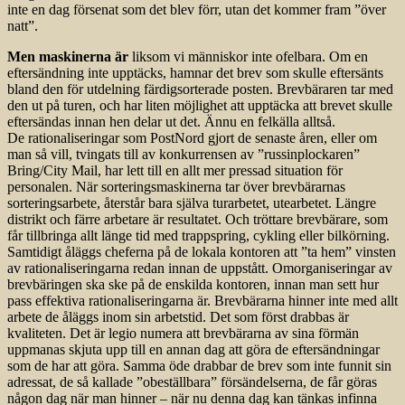
inte en dag försenat som det blev förr, utan det kommer fram ”över
natt”.
Men maskinerna är
liksom vi människor inte ofelbara. Om en
eftersändning inte upptäcks, hamnar det brev som skulle eftersänts
bland den för utdelning färdigsorterade posten. Brevbäraren tar med
den ut på turen, och har liten möjlighet att upptäcka att brevet skulle
eftersändas innan hen delar ut det. Ännu en felkälla alltså.
De rationaliseringar som PostNord gjort de senaste åren, eller om
man så vill, tvingats till av konkurrensen av ”russin­plockaren”
Bring/City Mail, har lett till en allt mer pressad situation för
personalen. När sorteringsmaskinerna tar över brevbärarnas
sorteringsarbete, återstår bara själva turarbetet, utearbetet. Längre
distrikt och färre arbetare är resultatet. Och tröttare brevbärare, som
får tillbringa allt länge tid med trappspring, cykling eller bilkörning.
Samtidigt åläggs cheferna på de lokala kontoren att ”ta hem” vinsten
av rationaliseringarna redan innan de uppstått. Omorganiseringar av
brevbäringen ska ske på de enskilda kontoren, innan man sett hur
pass effektiva rationaliseringarna är. Brevbärarna hinner inte med allt
arbete de åläggs inom sin arbetstid. Det som först drabbas är
kvaliteten. Det är legio numera att brevbärarna av sina förmän
uppmanas skjuta upp till en annan dag att göra de eftersändningar
som de har att göra. Samma öde drabbar de brev som inte funnit sin
adressat, de så kallade ”obeställbara” försändelserna, de får göras
någon dag när man hinner – när nu denna dag kan tänkas infinna