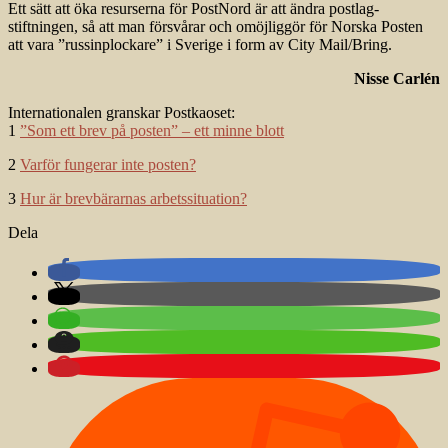
Ett sätt att öka resurserna för PostNord är att ändra postlag­
stiftningen, så att man för­svårar och omöjliggör för Norska Posten
att vara ”russinplockare” i Sverige i form av City Mail/Bring.
Nisse Carlén
Internationalen granskar Postkaoset:
1
”Som ett brev på posten” – ett minne blott
2
Varför fungerar inte posten?
3
Hur är brevbärarnas arbetssituation?
Dela