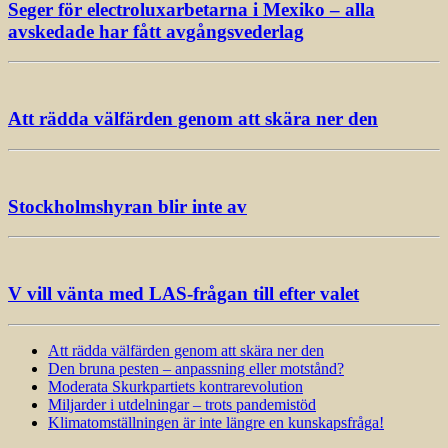
Seger för electroluxarbetarna i Mexiko – alla
avskedade har fått avgångsvederlag
Att rädda välfärden genom att skära ner den
Stockholmshyran blir inte av
V vill vänta med LAS-frågan till efter valet
Att rädda välfärden genom att skära ner den
Den bruna pesten – anpassning eller motstånd?
Moderata Skurkpartiets kontrarevolution
Miljarder i utdelningar – trots pandemistöd
Klimatomställningen är inte längre en kunskapsfråga!