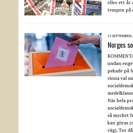
eller ett å
tempen på d
15 SEPTEMBER,
Norges s
KOMMENTAR 
undan engel
pekade på 
vinna val m
socialdemok
medelklasse
När hela pr
socialdemok
så mycket f
kan göras (
väg). Tur då