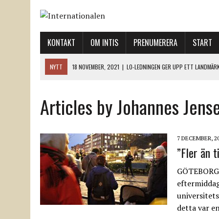
KONTAKT
OM INTIS
PRENUMERERA
START
NYTT
18 NOVEMBER, 2021
|
LO-LEDNINGEN GER UPP ETT LANDMÄR
12 NOVEMBER, 2021
|
ETT STEG TILL VÄNSTER OCH TVÅ TILL HÖGER 
Articles by Johannes Jens
12 NOVEMBER, 2021
|
NÄR DE DÖDA TAR SIG RÖST
12 NOVEMBER, 2021
|
”SVENSKA FACKFÖRBUND BEHÖVER SKÄRPA SITT
18 NOVEMBER, 2021
|
SVENONIUS UTBUAD VID DEMONSTRATION
7 DECEMBER, 2
”Fler än 
GÖTEBORG D
eftermiddag
universitet
detta var e