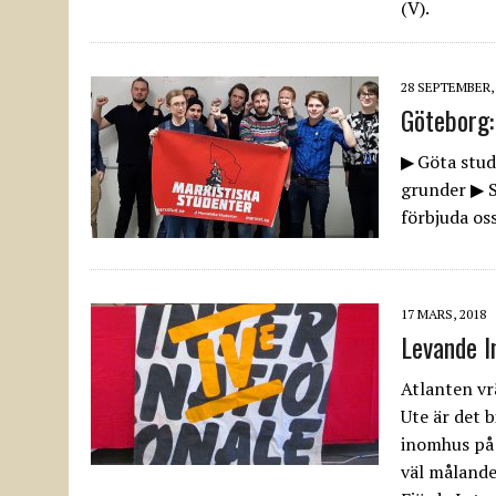
(V).
28 SEPTEMBER,
Göteborg:
▶ Göta stud
grunder ▶ S
förbjuda os
17 MARS, 2018
Levande I
Atlanten vr
Ute är det b
inomhus på 
väl målande 