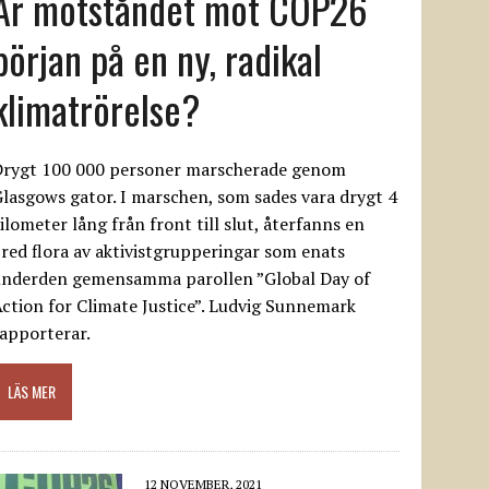
Är motståndet mot COP26
början på en ny, radikal
klimatrörelse?
Drygt 100 000 personer marscherade genom
lasgows gator. I marschen, som sades vara drygt 4
ilometer lång från front till slut, återfanns en
red flora av aktivistgrupperingar som enats
underden gemensamma parollen ”Global Day of
ction for Climate Justice”. Ludvig Sunnemark
apporterar.
LÄS MER
12 NOVEMBER, 2021