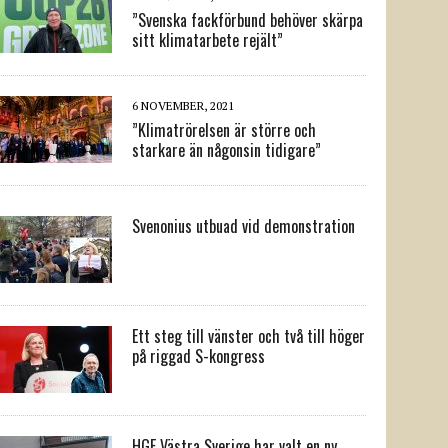
”Svenska fackförbund behöver skärpa
sitt klimatarbete rejält”
6 NOVEMBER, 2021
”Klimatrörelsen är större och
starkare än någonsin tidigare”
Svenonius utbuad vid demonstration
Ett steg till vänster och två till höger
på riggad S-kongress
HGF Västra Sverige har valt en ny