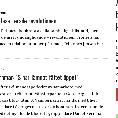
2018
asetterade revolutionen
et mest konkreta av alla samhälliga tillstånd, men
v de mest undanglidande – revolutionen. Fronesis har
med ett dubbelnummer på temat, Johannes Jensen har
G
k
b
018
A
rnmar: ”S har lämnat fältet öppet”
r
fter två mandatperioder av samarbete med
raterna väljer nu Vänsterpartiet i Göteborg att bilda
rosa block utan S. Vänsterpartiet har därmed blivit
ledare i Sveriges näst största kommun. Internationalen
ed det nybildade blockets gruppledare Daniel Bernmar