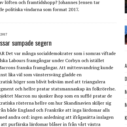
r av löften och framtidshopp? Johannes Jensen tar
e politiska vindarna som format 2017.
 2017
ossar sumpade segern
Det var många socialdemokrater som i somras viftade
ska Labours framgångar under Corbyn och istället
A
Macrons franska framgångar. Att mittenvandring kunde
inst lika väl som vänstersväng gladde en
D
ratisk höger som blivit bekväm med att triangulera
gment och hellre pratar statsmannaskap än folkrörelse.
M
ojektet Macron nu sjunker ihop som en sufflé pratar de
ratiska rösterna hellre om hur Skandinavien skiljer sig
M
rån både England och Frankrike att inga lärdomar alls
med andra ord: ingen anledning att ifrågasätta inslagen
K
 att purfärska lärdomar blåser in från vårt västra