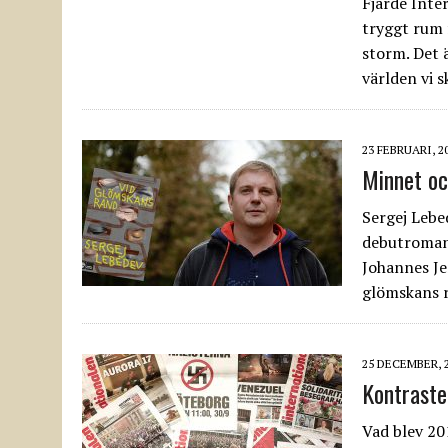
Fjärde Inte
tryggt rum 
storm. Det 
världen vi s
23 FEBRUARI, 2
Minnet oc
Sergej Lebe
debutroman 
Johannes Jen
glömskans 
25 DECEMBER, 
Kontraste
Vad blev 201