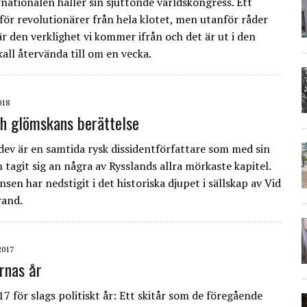
rnationalen håller sin sjuttonde världskongress. Ett
för revolutionärer från hela klotet, men utanför råder
är den verklighet vi kommer ifrån och det är ut i den
kall åter­vända till om en vecka.
018
h glömskans berättelse
dev är en samtida rysk dissidentförfattare som med sin
tagit sig an några av Rysslands allra mörkaste kapitel.
sen har nedstigit i det historiska djupet i sällskap av Vid
rand.
2017
rnas år
7 för slags politiskt år: Ett skitår som de föregående