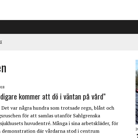
KE
PÅ RIGGAD S-KONGRESS
en
 KLIMATARBETE REJÄLT”
018
tidigare kommer att dö i väntan på vård”
et var några hundra som trotsade regn, blåst och
sruschen för att samlas utanför Sahlgrenska
ssjukhusets huvudentré. Många i sina arbetskläder, för
2
n demonstration där vårdarna stod i centrum