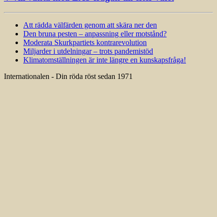
Att rädda välfärden genom att skära ner den
Den bruna pesten – anpassning eller motstånd?
Moderata Skurkpartiets kontrarevolution
Miljarder i utdelningar – trots pandemistöd
Klimatomställningen är inte längre en kunskapsfråga!
Internationalen - Din röda röst sedan 1971