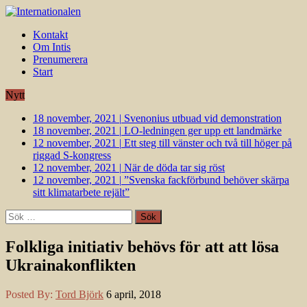
Kontakt
Om Intis
Prenumerera
Start
Nytt
18 november, 2021
|
Svenonius utbuad vid demonstration
18 november, 2021
|
LO-ledningen ger upp ett landmärke
12 november, 2021
|
Ett steg till vänster och två till höger på
riggad S-kongress
12 november, 2021
|
När de döda tar sig röst
12 november, 2021
|
”Svenska fackförbund behöver skärpa
sitt klimatarbete rejält”
Sök
efter:
Folkliga initiativ behövs för att att lösa
Ukrainakonflikten
Posted By:
Tord Björk
6 april, 2018