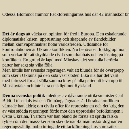
Odessa Blommor framför Fackföreningarnas hus där 42 människor br
Det är dags
att väcka en opinion för fred i Europa. Den eskalerande
diplomatiska krisen, upprustning och skapande av fiendebilder
mellan kärnvapenmakter hotar världsfreden. Utlösande för
konfrontationen är Ukrainakonflikten. Nu behövs en folklig opinion
som verkar för att skydda de civila som drabbats och en lösning på
konflikten. En grund är lagd med Minskavtalet som alla berörda
parter har sagt sig vilja följa.
Men hittills har svenska regeringen valt att blunda för de övergrepp
som sker i Ukraina på den sida väst stöder. Lika illa har det varit
med intresset för att ställa samma krav på alla parter att leva upp till
Minskavtalet och inte bara ensidigt mot Ryssland.
Denna svenska politik
inleddes av dåvarande utrikesminister Carl
Bildt. I tusentals tweets där många ägnades åt Ukrainakonflikten
värnade han aldrig om civila offer för repressionen och det krig den
av väst stödda regeringen förde mot den upproriska befolkningen i
Östra Ukraina. Tvärtom var han bland de första att sprida falska
rykten om den massaker som skedde när 42 människor dog när en
regeringsvänlig mobb inringade ett fackföreningshus som sattes i