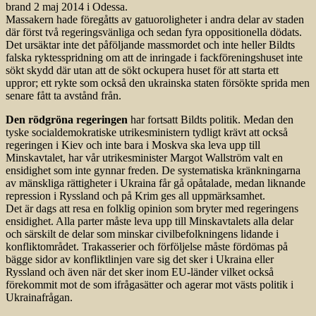
brand 2 maj 2014 i Odessa.
Massakern hade föregåtts av gatuoroligheter i andra delar av staden
där först två regeringsvänliga och sedan fyra oppositionella dödats.
Det ursäktar inte det påföljande massmordet och inte heller Bildts
falska ryktesspridning om att de inringade i fackföreningshuset inte
sökt skydd där utan att de sökt ockupera huset för att starta ett
uppror; ett rykte som också den ukrainska staten försökte sprida men
senare fått ta avstånd från.
Den rödgröna regeringen
har fortsatt Bildts politik. Medan den
tyske socialdemokratiske utrikesministern tydligt krävt att också
regeringen i Kiev och inte bara i Moskva ska leva upp till
Minskavtalet, har vår utrikesminister Margot Wallström valt en
ensidighet som inte gynnar freden. De systematiska kränkningarna
av mänskliga rättigheter i Ukraina får gå opåtalade, medan liknande
repression i Ryssland och på Krim ges all uppmärksamhet.
Det är dags att resa en folklig opinion som bryter med regeringens
ensidighet. Alla parter måste leva upp till Minskavtalets alla delar
och särskilt de delar som minskar civilbefolkningens lidande i
konfliktområdet. Trakasserier och förföljelse måste fördömas på
bägge sidor av konfliktlinjen vare sig det sker i Ukraina eller
Ryssland och även när det sker inom EU-länder vilket också
förekommit mot de som ifrågasätter och agerar mot västs politik i
Ukrainafrågan.