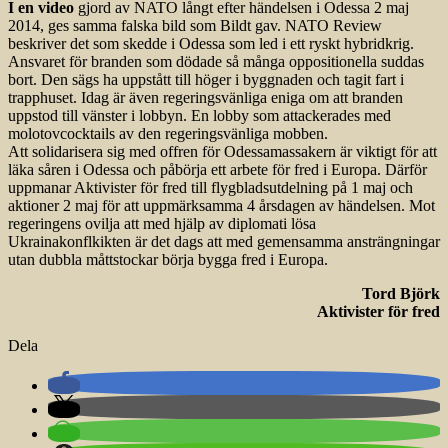
I en video
gjord av NATO långt efter händelsen i Odessa 2 maj
2014, ges samma falska bild som Bildt gav. NATO Review
beskriver det som skedde i Odessa som led i ett ryskt hybridkrig.
Ansvaret för branden som dödade så många oppositionella suddas
bort. Den sägs ha uppstått till höger i byggnaden och tagit fart i
trapphuset. Idag är även regeringsvänliga eniga om att branden
uppstod till vänster i lobbyn. En lobby som attackerades med
molotovcocktails av den regeringsvänliga mobben.
Att solidarisera sig med offren för Odessamassakern är viktigt för att
läka såren i Odessa och påbörja ett arbete för fred i Europa. Därför
uppmanar Aktivister för fred till flygbladsutdelning på 1 maj och
aktioner 2 maj för att uppmärksamma 4 årsdagen av händelsen. Mot
regeringens ovilja att med hjälp av diplomati lösa
Ukrainakonflkikten är det dags att med gemensamma ansträngningar
utan dubbla måttstockar börja bygga fred i Europa.
Tord Björk
Aktivister för fred
Dela