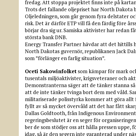
fredag. Att stoppa projektet finns inte på karta
Trots det fallande oljepriset har North Dakota b
Oljeledningen, som går genom fyra delstater och 
risk. Det är därför ETP vill få den färdig före årss
börjar dra sig ur. Samiska aktivister har redan f
största bank DNB.
Energy Transfer Partner hävdar att det hittills 
North Dakotas guvernör, republikanen Jack Dalr
som ”förlänger en farlig situation”.
Oceti Sakowinfolket
som kämpar för mark och 
tusentals miljöaktivister, krigsveteraner och ak
Demonstranterna säger att de tänker stanna s
att de inte tänker tvinga bort dem med våld. S
militariserade polisstyrka kommer att göra allt
fyllt av så mycket övervåld att det har fått skarp
Dallas Goldtooth, från Indigenous Environment
regeringsbeslutet är en seger för organiseringe
ber de som stödjer oss att hålla pressen uppe, 
idag, så är den segern inte garanterad under nä