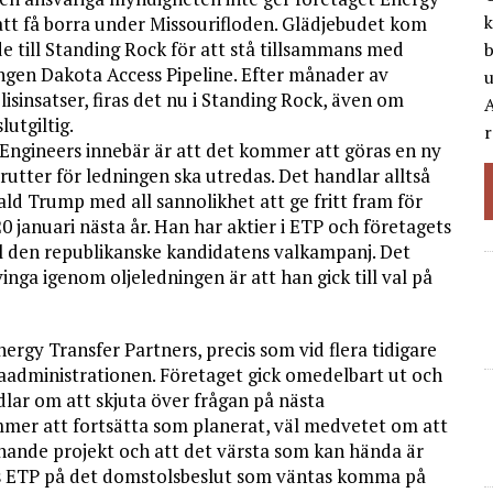
k
r att få borra under Missourifloden. Glädjebudet kom
e till Standing Rock för att stå tillsammans med
b
ngen Dakota Access Pipeline. Efter månader av
isinsatser, firas det nu i Standing Rock, även om
A
utgiltig.
r
ngineers innebär är att det kommer att göras en ny
rutter för ledningen ska utredas. Det handlar alltså
d Trump med all sannolikhet att ge fritt fram för
0 januari nästa år. Han har aktier i ETP och företagets
ll den republikanske kandidatens valkampanj. Det
nga igenom oljeledningen är att han gick till val på
rgy Transfer Partners, precis som vid flera tidigare
amaadministrationen. Företaget gick omedelbart ut och
dlar om att skjuta över frågan på nästa
mmer att fortsätta som planerat, väl medvetet om att
iknande projekt och att det värsta som kan hända är
as ETP på det domstolsbeslut som väntas komma på