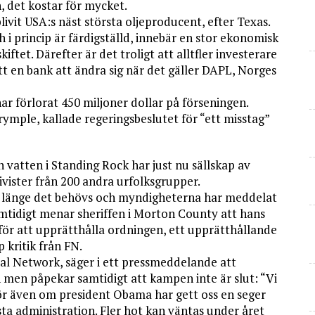
n, det kostar för mycket.
livit USA:s näst största oljeproducent, efter Texas.
i princip är färdigställd, innebär en stor ekonomisk
kiftet. Därefter är det troligt att alltfler investerare
ått en bank att ändra sig när det gäller DAPL, Norges
har förlorat 450 miljoner dollar på förseningen.
ymple, kallade regeringsbeslutet för “ett misstag”
vatten i Standing Rock har just nu sällskap av
tivister från 200 andra urfolksgrupper.
å länge det behövs och myndigheterna har meddelat
amtidigt menar sheriffen i Morton County att hans
 för att upprätthålla ordningen, ett upprätthållande
 kritik från FN.
al Network, säger i ett pressmeddelande att
n men påpekar samtidigt att kampen inte är slut: “Vi
för även om president Obama har gett oss en seger
sta administration. Fler hot kan väntas under året