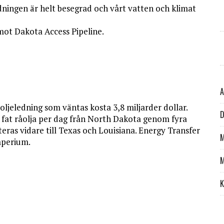
dningen är helt besegrad och vårt vatten och klimat
ot Dakota Access Pipeline.
A
 oljeledning som väntas kosta 3,8 miljarder dollar.
D
 fat råolja per dag från North Dakota genom fyra
orteras vidare till Texas och Louisiana. Energy Transfer
M
mperium.
M
K