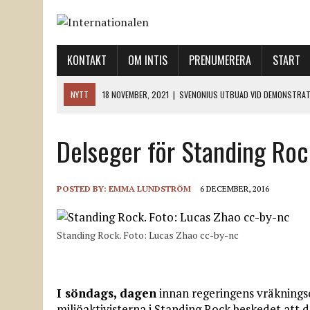
KONTAKT
OM INTIS
PRENUMERERA
START
NYTT
18 NOVEMBER, 2021
|
SVENONIUS UTBUAD VID DEMONSTRAT
18 NOVEMBER, 2021
|
LO-LEDNINGEN GER UPP ETT LANDMÄRKE
Delseger för Standing Roc
12 NOVEMBER, 2021
|
ETT STEG TILL VÄNSTER OCH TVÅ TILL HÖGER 
12 NOVEMBER, 2021
|
NÄR DE DÖDA TAR SIG RÖST
12 NOVEMBER, 2021
|
”SVENSKA FACKFÖRBUND BEHÖVER SKÄRPA SITT
POSTED BY:
EMMA LUNDSTRÖM
6 DECEMBER, 2016
Standing Rock. Foto: Lucas Zhao cc-by-nc
I söndags, dagen
innan regeringens vräkningsor
miljöaktivisterna i Standing Rock beskedet att