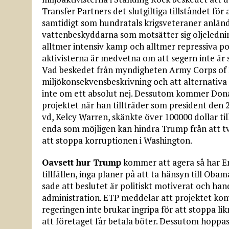
Transfer Partners det slutgiltiga tillståndet fö
samtidigt som hundratals krigsveteraner anländ
vattenbeskyddarna som motsätter sig oljeledni
alltmer intensiv kamp och alltmer repressiva pol
aktivisterna är medvetna om att segern inte är sl
Vad beskedet från myndigheten Army Corps of E
miljökonsekvensbeskrivning och att alternativa 
inte om ett absolut nej. Dessutom kommer Donal
projektet när han tillträder som president den 2
vd, Kelcy Warren, skänkte över 100000 dollar ti
enda som möjligen kan hindra Trump från att tvi
att stoppa korruptionen i Washington.
Oavsett hur Trump
kommer att agera så har Ene
tillfällen, inga planer på att ta hänsyn till Ob
sade att beslutet är politiskt motiverat och han
administration. ETP meddelar att projektet ko
regeringen inte brukar ingripa för att stoppa l
att företaget får betala böter. Dessutom hopp