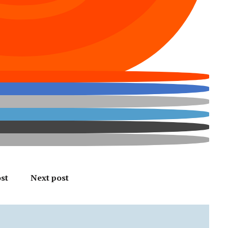
st
Next post