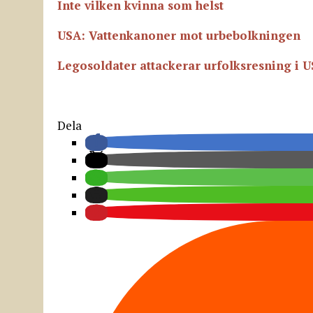
Inte vilken kvinna som helst
USA: Vattenkanoner mot urbebolkningen
Legosoldater attackerar urfolksresning i 
Dela