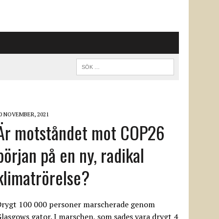
0 NOVEMBER, 2021
Är motståndet mot COP26
början på en ny, radikal
klimatrörelse?
Drygt 100 000 personer marscherade genom
lasgows gator. I marschen, som sades vara drygt 4