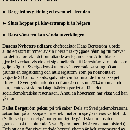
► Bergströms glidning ett exempel i trenden
► Sluta hoppas på klavertramp från högern
► Bara vänstern kan vända utvecklingen
Dagens Nyheters tidigare
chefredaktör Hans Bergström gjorde
alltid ett stort nummer av sin liberalt rakryggade hållning till försvar
för det fria ordet. I det omfattande avslöjande som Aftonbladet
gjorde i veckan visade det sig emellertid att Bergström var tänkt som
galjonsfigur i Sverigedemokraternas havererade satsning på att
grunda en dagstidning och att Bergström, som på nollnolltalet
vägrade SD annonsplats, själv inte var främmande för sällskapet.
I brev till Sverigedemokraterna från så sent som 2014 uppmanade
han, i entusiastiska ordalag, tvärtom partiet att fälla den
socialdemokratiska regeringen. Ännu en högerman har visat vad han
går för.
Fallet Bergström pekar på
två saker. Dels att Sverigedemokraterna
satsar hårt på att skapa ett medieklimat som speglar deras världsbild.
(Strikt sett pekar det på hur grundligt de gått i skolan hos den
gramscianskt inspirerade Nya högern, men det är en annan historia).
Dels att den föregivet städade borgerligheten är helt genomsyrad av