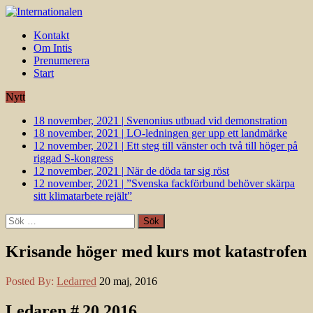
Kontakt
Om Intis
Prenumerera
Start
Nytt
18 november, 2021
|
Svenonius utbuad vid demonstration
18 november, 2021
|
LO-ledningen ger upp ett landmärke
12 november, 2021
|
Ett steg till vänster och två till höger på
riggad S-kongress
12 november, 2021
|
När de döda tar sig röst
12 november, 2021
|
”Svenska fackförbund behöver skärpa
sitt klimatarbete rejält”
Sök
efter:
Krisande höger med kurs mot katastrofen
Posted By:
Ledarred
20 maj, 2016
Ledaren # 20 2016