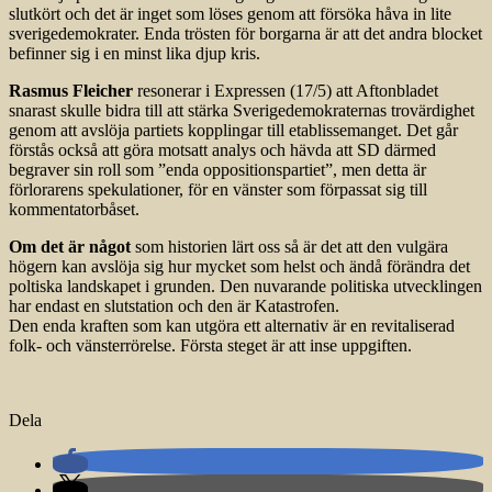
slutkört och det är inget som löses genom att försöka håva in lite
sverigedemokrater. Enda trösten för borgarna är att det andra blocket
befinner sig i en minst lika djup kris.
Rasmus Fleicher
resonerar i Expressen (17/5) att Aftonbladet
snarast skulle bidra till att stärka Sverigedemokraternas trovärdighet
genom att avslöja partiets kopplingar till etablissemanget. Det går
förstås också att göra motsatt analys och hävda att SD därmed
begraver sin roll som ”enda oppositionspartiet”, men detta är
förlorarens spekulationer, för en vänster som förpassat sig till
kommentatorbåset.
Om det är något
som historien lärt oss så är det att den vulgära
högern kan avslöja sig hur mycket som helst och ändå förändra det
poltiska landskapet i grunden. Den nuvarande politiska utvecklingen
har endast en slutstation och den är Katastrofen.
Den enda kraften som kan utgöra ett alternativ är en revitaliserad
folk- och vänsterrörelse. Första steget är att inse uppgiften.
Dela