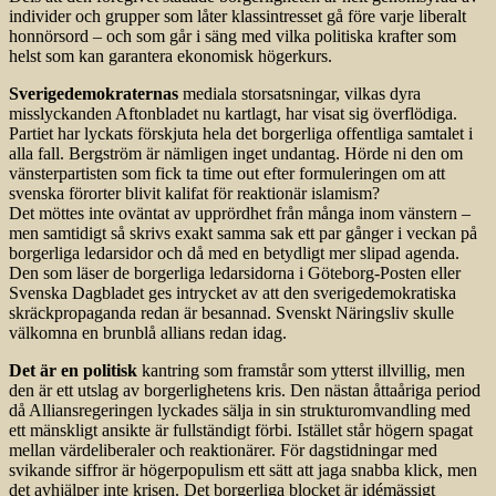
individer och grupper som låter klassintresset gå före varje liberalt
honnörsord – och som går i säng med vilka politiska krafter som
helst som kan garantera ekonomisk högerkurs.
Sverigedemokraternas
mediala storsatsningar, vilkas dyra
misslyckanden Aftonbladet nu kartlagt, har visat sig överflödiga.
Partiet har lyckats förskjuta hela det borgerliga offentliga samtalet i
alla fall. Bergström är nämligen inget undantag. Hörde ni den om
vänsterpartisten som fick ta time out efter formuleringen om att
svenska förorter blivit kalifat för reaktionär islamism?
Det möttes inte oväntat av upprördhet från många inom vänstern –
men samtidigt så skrivs exakt samma sak ett par gånger i veckan på
borgerliga ledarsidor och då med en betydligt mer slipad agenda.
Den som läser de borgerliga ledarsidorna i Göteborg-Posten eller
Svenska Dagbladet ges intrycket av att den sverigedemokratiska
skräckpropaganda redan är besannad. Svenskt Näringsliv skulle
välkomna en brunblå allians redan idag.
Det är en politisk
kantring som framstår som ytterst illvillig, men
den är ett utslag av borgerlighetens kris. Den nästan åttaåriga period
då Alliansregeringen lyckades sälja in sin strukturomvandling med
ett mänskligt ansikte är fullständigt förbi. Istället står högern spagat
mellan värdeliberaler och reaktionärer. För dagstidningar med
svikande siffror är högerpopulism ett sätt att jaga snabba klick, men
det avhjälper inte krisen. Det borgerliga blocket är idémässigt