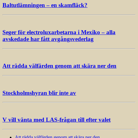
Baltutlämningen – en skamfläck?
Seger för electroluxarbetarna i Mexiko – alla
avskedade har fått avgångsvederlag
Att rädda välfärden genom att skära ner den
Stockholmshyran blir inte av
V vill vänta med LAS-frågan till efter valet
Att rädda välfärden genom att skära ner den