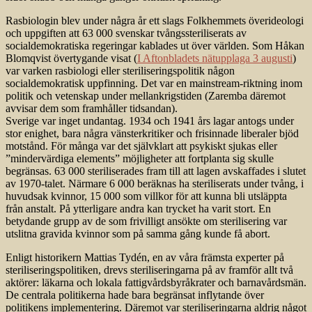
Rasbiologin blev under några år ett slags Folkhemmets överideologi
och uppgiften att 63 000 svenskar tvångssteriliserats av
socialdemokratiska regeringar kablades ut över världen. Som Håkan
Blomqvist övertygande visat (
I Aftonbladets nätupplaga 3 augusti
)
var varken rasbiologi eller steriliseringspolitik någon
socialdemokratisk uppfinning. Det var en mainstream-riktning inom
politik och vetenskap under mellankrigstiden (Zaremba däremot
avvisar dem som framhåller tidsandan).
Sverige var inget undantag. 1934 och 1941 års lagar antogs under
stor enighet, bara några vänsterkritiker och frisinnade liberaler bjöd
motstånd. För många var det självklart att psykiskt sjukas eller
”mindervärdiga elements” möjligheter att fortplanta sig skulle
begränsas. 63 000 steriliserades fram till att lagen avskaffades i slutet
av 1970-talet. Närmare 6 000 beräknas ha steriliserats under tvång, i
huvudsak kvinnor, 15 000 som villkor för att kunna bli utsläppta
från anstalt. På ytterligare andra kan trycket ha varit stort. En
betydande grupp av de som frivilligt ansökte om sterilisering var
utslitna gravida kvinnor som på samma gång kunde få abort.
Enligt historikern Mattias Tydén, en av våra främsta experter på
steriliseringspolitiken, drevs steriliseringarna på av framför allt två
aktörer: läkarna och lokala fattigvårdsbyråkrater och barnavårdsmän.
De centrala politikerna hade bara begränsat inflytande över
politikens implementering. Däremot var steriliseringarna aldrig något