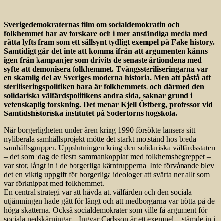
Sverigedemokraternas film om socialdemokratin och
folkhemmet har av forskare och i mer anständiga media med
rätta lyfts fram som ett sällsynt tydligt exempel på Fake history.
Samtidigt går det inte att komma ifrån att argumenten känns
igen från kampanjer som drivits de senaste årtiondena med
syfte att demonisera folkhemmet. Tvångssteriliseringarna var
en skamlig del av Sveriges moderna historia. Men att påstå att
steriliseringspolitiken bara är folkhemmets, och därmed den
solidariska välfärdspolitikens andra sida, saknar grund i
vetenskaplig forskning. Det menar Kjell Östberg, professor vid
Samtidshistoriska institutet på Södertörns högskola.
När borgerligheten under åren kring 1990 försökte lansera sitt
nyliberala samhällsprojekt mötte det starkt motstånd hos breda
samhällsgrupper. Uppslutningen kring den solidariska välfärdsstaten
– det som idag de flesta sammankopplar med folkhemsbegreppet –
var stor, långt in i de borgerliga kärntrupperna. Inte förvånande blev
det en viktig uppgift för borgerliga ideologer att svärta ner allt som
var förknippat med folkhemmet.
En central strategi var att hävda att välfärden och den sociala
utjämningen hade gått för långt och att medborgarna var trötta på de
höga skatterna. Också socialdemokrater som ville få argument för
sociala nedskärningar – Ingvar Carlsson är ett exempel – stämde in i