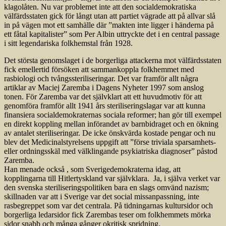
klagolåten. Nu var problemet inte att den socialdemokratiska
välfärdsstaten gick för långt utan att partiet vägrade att på allvar slå
in på vägen mot ett samhälle där ”makten inte ligger i händerna på
ett fåtal kapitalister” som Per Albin uttryckte det i en central passage
i sitt legendariska folkhemstal från 1928.
Det största genomslaget i de borgerliga attackerna mot välfärdsstaten
fick emellertid försöken att sammankoppla folkhemmet med
rasbiologi och tvångssteriliseringar. Det var framför allt några
artiklar av Maciej Zaremba i Dagens Nyheter 1997 som anslog
tonen. För Zaremba var det självklart att ett huvudmotiv för att
genomföra framför allt 1941 års steriliseringslagar var att kunna
finansiera socialdemokraternas sociala reformer; han gör till exempel
en direkt koppling mellan införandet av barnbidraget och en ökning
av antalet steriliseringar. De icke önskvärda kostade pengar och nu
blev det Medicinalstyrelsens uppgift att ”förse triviala sparsamhets-
eller ordningsskäl med välklingande psykiatriska diagnoser” påstod
Zaremba.
Han menade också , som Sverigedemokraterna idag, att
kopplingarna till Hitlertyskland var självklara. Ja, i själva verket var
den svenska steriliseringspolitiken bara en slags omvänd nazism;
skillnaden var att i Sverige var det social missanpassning, inte
rasbegreppet som var det centrala. På tidningarnas kultursidor och
borgerliga ledarsidor fick Zarembas teser om folkhemmets mörka
sidor snabb och många gånger okritisk spridning.