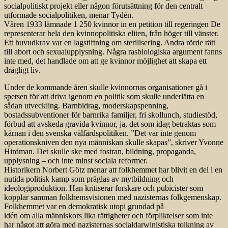
socialpolitiskt projekt eller någon förutsättning för den centralt
utformade socialpolitiken, menar Tydén.
Våren 1933 lämnade 1 250 kvinnor in en petition till regeringen De
representerar hela den kvinnopolitiska eliten, från höger till vänster.
Ett huvudkrav var en lagstiftning om sterilisering. Andra rörde rätt
till abort och sexualupplysning. Några rasbiologiska argument fanns
inte med, det handlade om att ge kvinnor möjlighet att skapa ett
drägligt liv.
Under de kommande åren skulle kvinnornas organisationer gå i
spetsen för att driva igenom en politik som skulle underlätta en
sådan utveckling. Barnbidrag, moderskapspenning,
bostadssubventioner för barnrika familjer, fri skollunch, studiestöd,
förbud att avskeda gravida kvinnor, ja, det som idag betraktas som
kärnan i den svenska välfärdspolitiken. ”Det var inte genom
operationskniven den nya människan skulle skapas”, skriver Yvonne
Hirdman. Det skulle ske med fostran, bildning, propaganda,
upplysning – och inte minst sociala reformer.
Historikern Norbert Götz menar att folkhemmet har blivit en del i en
nutida politisk kamp som präglas av mytbildning och
ideologiproduktion. Han kritiserar forskare och pubicister som
kopplar samman folkhemsvisionen med nazisternas folkgemenskap.
Folkhemmet var en demokratisk utopi grundad på
idén om alla människors lika rättigheter och förpliktelser som inte
har något att göra med nazisternas socialdarwinistiska tolkning av