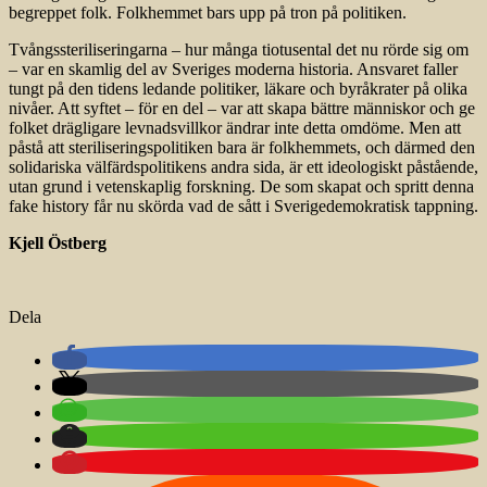
begreppet folk. Folkhemmet bars upp på tron på politiken.
Tvångssteriliseringarna – hur många tiotusental det nu rörde sig om
– var en skamlig del av Sveriges moderna historia. Ansvaret faller
tungt på den tidens ledande politiker, läkare och byråkrater på olika
nivåer. Att syftet – för en del – var att skapa bättre människor och ge
folket drägligare levnadsvillkor ändrar inte detta omdöme. Men att
påstå att steriliseringspolitiken bara är folkhemmets, och därmed den
solidariska välfärdspolitikens andra sida, är ett ideologiskt påstående,
utan grund i vetenskaplig forskning. De som skapat och spritt denna
fake history får nu skörda vad de sått i Sverigedemokratisk tappning.
Kjell Östberg
Dela