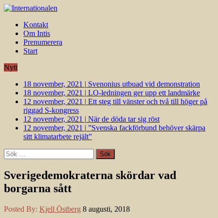
Kontakt
Om Intis
Prenumerera
Start
Nytt
18 november, 2021
|
Svenonius utbuad vid demonstration
18 november, 2021
|
LO-ledningen ger upp ett landmärke
12 november, 2021
|
Ett steg till vänster och två till höger på
riggad S-kongress
12 november, 2021
|
När de döda tar sig röst
12 november, 2021
|
”Svenska fackförbund behöver skärpa
sitt klimatarbete rejält”
Sök
efter:
Sverigedemokraterna skördar vad
borgarna sått
Posted By:
Kjell Östberg
8 augusti, 2018