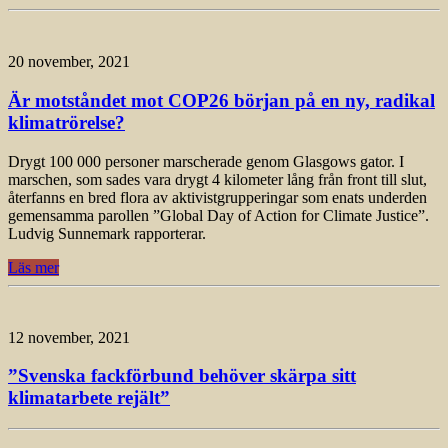
20 november, 2021
Är motståndet mot COP26 början på en ny, radikal
klimatrörelse?
Drygt 100 000 personer marscherade genom Glasgows gator. I
marschen, som sades vara drygt 4 kilometer lång från front till slut,
återfanns en bred flora av aktivistgrupperingar som enats underden
gemensamma parollen ”Global Day of Action for Climate Justice”.
Ludvig Sunnemark rapporterar.
Läs mer
12 november, 2021
”Svenska fackförbund behöver skärpa sitt
klimatarbete rejält”