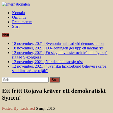
Kontakt
Om Intis
Prenumerera
Start
Nytt
18 november, 2021
|
Svenonius utbuad vid demonstration
18 november, 2021
|
LO-ledningen ger upp ett landmärke
12 november, 2021
|
Ett steg till vänster och två till höger på
riggad S-kongress
12 november, 2021
|
När de döda tar sig röst
12 november, 2021
|
”Svenska fackförbund behöver skärpa
sitt klimatarbete rejält”
Sök
efter:
Ett fritt Rojava kräver ett demokratiskt
Syrien!
Posted By:
Ledarred
6 maj, 2016