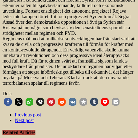
erkänner rätten till självbestämmande, kulturell och ekonomisk
utveckling. Fortsatt ensidighet i det autonoma projektet i Rojava
leder inte kampen för ett fritt och progressivt Syrien framåt. Segrar
Assad över den demokratiska oppositionen i övriga Syrien står
Rojava på tur, något som bevisas av den senaste tidens sporadiska
stridigheter mellan regimen och PYD.
Regimens mål med att militarisera utvecklingen har från start varit att
kväva de civila och progressiva krafterna till förmån för krafter med
en kontra-revolutionär agenda. En verklig vapenvila skulle kunna
innebära att revolutionen och dess progressiva ideal återuppväcks
med full kraft. Då får regimen svårt att framställa sig som landets
beskyddare från jihadister. Det är oklart om regimen har viljan eller
förmågan att stegra inbördeskriget tillbaka till orkannivå, det hänger
mycket på Moskva och Teheran. Klart är dock att den nuvarande
terrorbalansen spelar till regimens favör.
Dela
Previous post
Next post
Related Articles