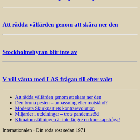
Att rädda välfärden genom att skära ner den
Stockholmshyran blir inte av
V vill vänta med LAS-frågan till efter valet
Att rädda välfärden genom att skära ner den
Den bruna pesten – anpassning eller motstånd?
Moderata Skurkpartiets kontrarevolution
Miljarder i utdelningar – trots pandemistöd
Klimatomställningen är inte längre en kunskapsfråga!
Internationalen - Din röda röst sedan 1971