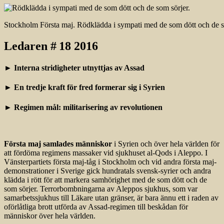
Stockholm Första maj. Rödklädda i sympati med de som dött och de so
Ledaren # 18 2016
► Interna stridigheter utnyttjas av Assad
► En tredje kraft för fred formerar sig i Syrien
► Regimen mål: militarisering av revolutionen
Första maj samlades människor
i Syrien och över hela världen för
att fördöma regimens massaker vid sjukhuset al-Qods i Aleppo. I
Vänsterpartiets första maj-tåg i Stockholm och vid andra första maj-
demonstrationer i Sverige gick hundratals svensk-syrier och andra
klädda i rött för att markera samhörighet med de som dött och de
som sörjer. Terrorbombningarna av Aleppos sjukhus, som var
samarbetssjukhus till Läkare utan gränser, är bara ännu ett i raden av
oförlåtliga brott utförda av Assad-regimen till beskådan för
människor över hela världen.