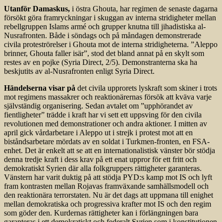
Utanför Damaskus,
i östra Ghouta, har regimen de senaste dagarna
försökt göra framryckningar i skuggan av interna stridigheter mellan
rebellgruppen Islams armé och grupper knutna till jihadistiska al-
Nusrafronten. Både i söndags och på måndagen demonstrerade
civila proteströrelser i Ghouta mot de interna stridigheterna. ”Aleppo
brinner, Ghouta faller isär”, stod det bland annat på en skylt som
restes av en pojke (Syria Direct, 2/5). Demonstranterna ska ha
beskjutits av al-Nusrafronten enligt Syria Direct.
Händelserna visar på
det civila upprorets lyskraft som skiner i trots
mot regimens massakrer och reaktionärernas försök att kväva varje
självständig organisering. Sedan avtalet om ”upphörandet av
fientligheter” trädde i kraft har vi sett ett uppsving för den civila
revolutionen med demonstrationer och andra aktioner. I mitten av
april gick vårdarbetare i Aleppo ut i strejk i protest mot att en
biståndsarbetare mördats av en soldat i Turkmen-fronten, en FSA-
enhet. Det är enkelt att se att en internationalistisk vänster bör stödja
denna tredje kraft i dess krav på ett enat uppror för ett fritt och
demokratiskt Syrien där alla folkgruppers rättigheter garanteras.
Vänstern har varit duktig på att stödja PYD:s kamp mot IS och lyft
fram kontrasten mellan Rojavas framväxande samhällsmodell och
den reaktionära terrorstaten. Nu är det dags att uppmana till enighet
mellan demokratiska och progressiva krafter mot IS och den regim
som göder den. Kurdernas rättigheter kan i förlängningen bara
garanteras i ett demokratiskt och federalt Syrien som i konstitutionen