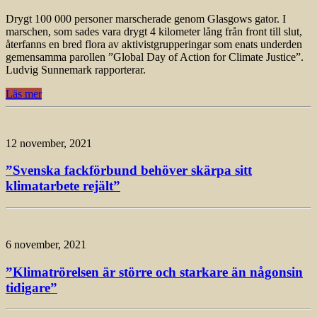
Drygt 100 000 personer marscherade genom Glasgows gator. I
marschen, som sades vara drygt 4 kilometer lång från front till slut,
återfanns en bred flora av aktivistgrupperingar som enats underden
gemensamma parollen ”Global Day of Action for Climate Justice”.
Ludvig Sunnemark rapporterar.
Läs mer
12 november, 2021
”Svenska fackförbund behöver skärpa sitt
klimatarbete rejält”
6 november, 2021
”Klimatrörelsen är större och starkare än någonsin
tidigare”