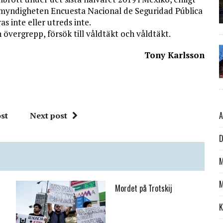
ikmyndigheten Encuesta Nacional de Seguridad Pública
s inte eller utreds inte.
 övergrepp, försök till våldtäkt och våldtäkt.
Tony Karlsson
A
st
Next post
D
M
M
Mordet på Trotskij
K