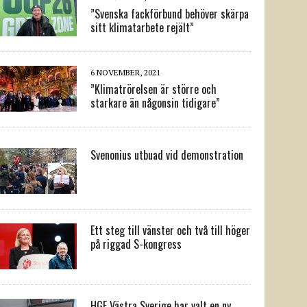
”Svenska fackförbund behöver skärpa
sitt klimatarbete rejält”
6 NOVEMBER, 2021
”Klimatrörelsen är större och
starkare än någonsin tidigare”
Svenonius utbuad vid demonstration
Ett steg till vänster och två till höger
på riggad S-kongress
HGF Västra Sverige har valt en ny