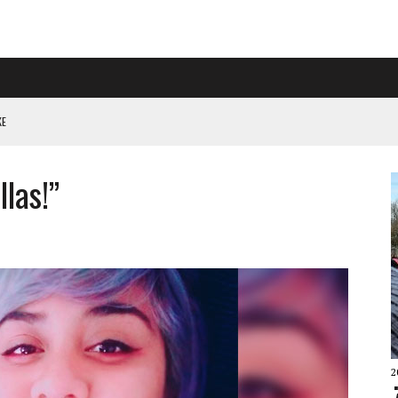
L HÖGER PÅ RIGGAD S-KONGRESS
llas!”
 KLIMATARBETE REJÄLT”
2