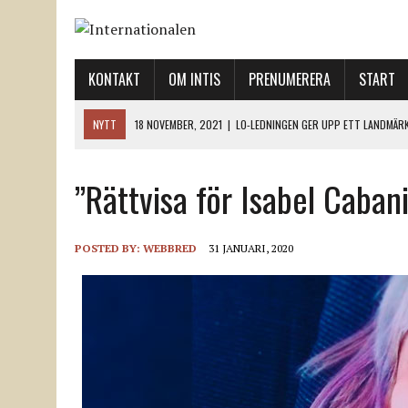
KONTAKT
OM INTIS
PRENUMERERA
START
NYTT
12 NOVEMBER, 2021
|
ETT STEG TILL VÄNSTER OCH TVÅ TIL
12 NOVEMBER, 2021
|
NÄR DE DÖDA TAR SIG RÖST
”Rättvisa för Isabel Cabani
12 NOVEMBER, 2021
|
”SVENSKA FACKFÖRBUND BEHÖVER SKÄRPA SITT
18 NOVEMBER, 2021
|
SVENONIUS UTBUAD VID DEMONSTRATION
18 NOVEMBER, 2021
|
LO-LEDNINGEN GER UPP ETT LANDMÄRKE
POSTED BY:
WEBBRED
31 JANUARI, 2020