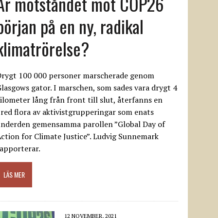
Är motståndet mot COP26
början på en ny, radikal
klimatrörelse?
Drygt 100 000 personer marscherade genom
lasgows gator. I marschen, som sades vara drygt 4
ilometer lång från front till slut, återfanns en
red flora av aktivistgrupperingar som enats
underden gemensamma parollen ”Global Day of
ction for Climate Justice”. Ludvig Sunnemark
apporterar.
LÄS MER
12 NOVEMBER, 2021