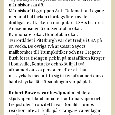
människor ska dö.
Människorättsgruppen Anti-Defamation Legaue
menar att attacken i lördags är en av de
dödligaste attackerna mot judar i USA:s historia.
Antisemitismen ökar. Xenofobin ökar.
Kvinnohatet ökar. Homofobin ökar.
Terrordådet i Pittsburgh var det tredje i USA på
en vecka. De övriga två är Cesar Sayocs
mailbomber till Trumpkritiker och när Gregory
Bush förra tisdagen gick in på mataffären Kroger
i Louisville, Kentucky och sköt ihjäl två
afroamerikanska personer, efter att han
misslyckats med att ta sig in i en afroamerikansk
baptistkyrka där församlingen var på plats.
Robert Bowers var beväpnad
med flera
skjutvapen, bland annat ett automatvapen och
tre pistoler. Trots detta var Donald Trumps
reaktion inte att kalla på strängare vapenlagar.