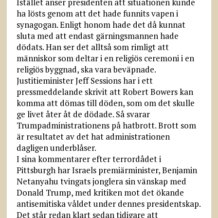
Istället anser presidenten att situationen kunde
ha lösts genom att det hade funnits vapen i
synagogan. Enligt honom hade det då kunnat
sluta med att endast gärningsmannen hade
dödats. Han ser det alltså som rimligt att
människor som deltar i en religiös ceremoni i en
religiös byggnad, ska vara beväpnade.
Justitieminister Jeff Sessions har i ett
pressmeddelande skrivit att Robert Bowers kan
komma att dömas till döden, som om det skulle
ge livet åter åt de dödade. Så svarar
Trumpadministrationens på hatbrott. Brott som
är resultatet av det hat administrationen
dagligen underblåser.
I sina kommentarer efter terrordådet i
Pittsburgh har Israels premiärminister, Benjamin
Netanyahu tvingats jonglera sin vänskap med
Donald Trump, med kritiken mot det ökande
antisemitiska våldet under dennes presidentskap.
Det står redan klart sedan tidigare att