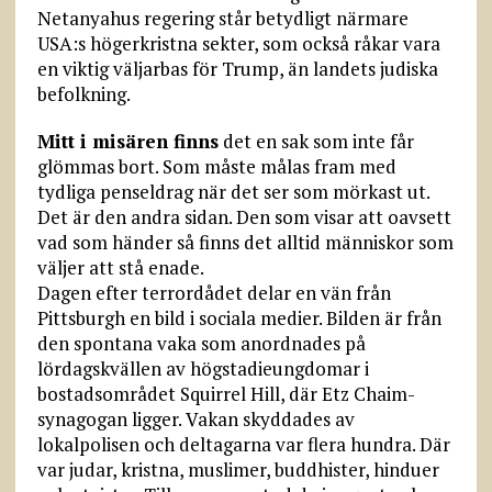
Netanyahus regering står betydligt närmare
USA:s högerkristna sekter, som också råkar vara
en viktig väljarbas för Trump, än landets judiska
befolkning.
Mitt i misären finns
det en sak som inte får
glömmas bort. Som måste målas fram med
tydliga penseldrag när det ser som mörkast ut.
Det är den andra sidan. Den som visar att oavsett
vad som händer så finns det alltid människor som
väljer att stå enade.
Dagen efter terrordådet delar en vän från
Pittsburgh en bild i sociala medier. Bilden är från
den spontana vaka som anordnades på
lördagskvällen av högstadieungdomar i
bostadsområdet Squirrel Hill, där Etz Chaim-
synagogan ligger. Vakan skyddades av
lokalpolisen och deltagarna var flera hundra. Där
var judar, kristna, muslimer, buddhister, hinduer