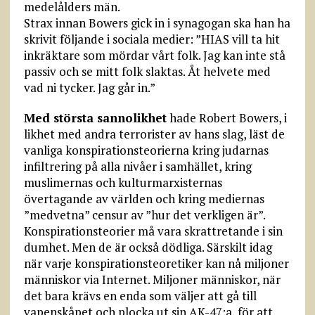
medelålders män.
Strax innan Bowers gick in i synagogan ska han ha
skrivit följande i sociala medier: ”HIAS vill ta hit
inkräktare som mördar vårt folk. Jag kan inte stå
passiv och se mitt folk slaktas. Åt helvete med
vad ni tycker. Jag går in.”
Med största sannolikhet
hade Robert Bowers, i
likhet med andra terrorister av hans slag, läst de
vanliga konspirationsteorierna kring judarnas
infiltrering på alla nivåer i samhället, kring
muslimernas och kulturmarxisternas
övertagande av världen och kring mediernas
”medvetna” censur av ”hur det verkligen är”.
Konspirationsteorier må vara skrattretande i sin
dumhet. Men de är också dödliga. Särskilt idag
när varje konspirationsteoretiker kan nå miljoner
människor via Internet. Miljoner människor, när
det bara krävs en enda som väljer att gå till
vapenskåpet och plocka ut sin AK-47:a, för att