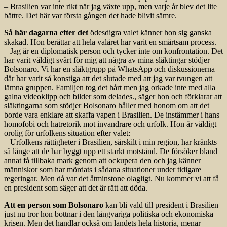
– Brasilien var inte rikt när jag växte upp, men varje år blev det lite
bättre. Det här var första gången det hade blivit sämre.
Så här dagarna efter det
ödesdigra valet känner hon sig ganska
skakad. Hon berättar att hela valåret har varit en smärtsam process.
– Jag är en diplomatisk person och tycker inte om konfrontation. Det
har varit väldigt svårt för mig att några av mina släktingar stödjer
Bolsonaro. Vi har en släktgrupp på WhatsApp och diskussionerna
där har varit så konstiga att det slutade med att jag var tvungen att
lämna gruppen. Familjen tog det hårt men jag orkade inte med alla
galna videoklipp och bilder som delades., säger hon och förklarar att
släktingarna som stödjer Bolsonaro håller med honom om att det
borde vara enklare att skaffa vapen i Brasilien. De instämmer i hans
homofobi och hatretorik mot invandrare och urfolk. Hon är väldigt
orolig för urfolkens situation efter valet:
– Urfolkens rättigheter i Brasilien, särskilt i min region, har kränkts
så länge att de har byggt upp ett starkt motstånd. De försöker bland
annat få tillbaka mark genom att ockupera den och jag känner
människor som har mördats i sådana situationer under tidigare
regeringar. Men då var det åtminstone olagligt. Nu kommer vi att få
en president som säger att det är rätt att döda.
Att en person som Bolsonaro
kan bli vald till president i Brasilien
just nu tror hon bottnar i den långvariga politiska och ekonomiska
krisen. Men det handlar också om landets hela historia, menar