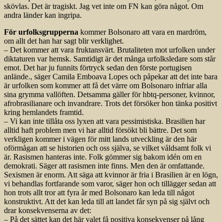
skövlas. Det är tragiskt. Jag vet inte om FN kan göra något. Om
andra länder kan ingripa.
För urfolksgrupperna
kommer Bolsonaro att vara en mardröm,
om allt det han har sagt blir verklighet.
– Det kommer att vara fruktansvärt. Brutaliteten mot urfolken under
diktaturen var hemsk. Samtidigt är det många urfolksledare som står
emot. Det har ju funnits förtryck sedan den förste portugisen
anlände., säger Camila Emboava Lopes och påpekar att det inte bara
är urfolken som kommer att få det värre om Bolsonaro infriar alla
sina grymma vallöften. Detsamma gäller för hbtq-personer, kvinnor,
afrobrasilianare och invandrare. Trots det försöker hon tänka positivt
kring hemlandets framtid.
– Vi kan inte tillåta oss lyxen att vara pessimistiska. Brasilien har
alltid haft problem men vi har alltid försökt bli bättre. Det som
verkligen kommer i vägen för mitt lands utveckling är den här
oförmågan att se historien och oss själva, se vilket våldsamt folk vi
är. Rasismen hanteras inte. Folk gömmer sig bakom idén om en
demokrati. Säger att rasismen inte finns. Men den är omfattande.
Sexismen är enorm. Att säga att kvinnor är fria i Brasilien är en lögn,
vi behandlas fortfarande som varor, säger hon och tillägger sedan att
hon trots allt tror att fyra år med Bolsonaro kan leda till något
konstruktivt. Att det kan leda till att landet får syn på sig självt och
drar konsekvenserna av det:
– På det sättet kan det här valet få positiva konsekvenser på lång