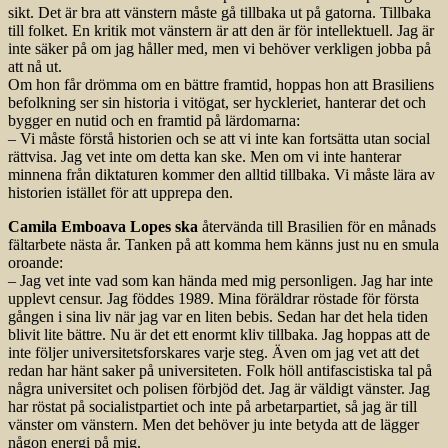
sikt. Det är bra att vänstern måste gå tillbaka ut på gatorna. Tillbaka
till folket. En kritik mot vänstern är att den är för intellektuell. Jag är
inte säker på om jag håller med, men vi behöver verkligen jobba på
att nå ut.
Om hon får drömma om en bättre framtid, hoppas hon att Brasiliens
befolkning ser sin historia i vitögat, ser hyckleriet, hanterar det och
bygger en nutid och en framtid på lärdomarna:
– Vi måste förstå historien och se att vi inte kan fortsätta utan social
rättvisa. Jag vet inte om detta kan ske. Men om vi inte hanterar
minnena från diktaturen kommer den alltid tillbaka. Vi måste lära av
historien istället för att upprepa den.
Camila Emboava Lopes ska
återvända till Brasilien för en månads
fältarbete nästa år. Tanken på att komma hem känns just nu en smula
oroande:
– Jag vet inte vad som kan hända med mig personligen. Jag har inte
upplevt censur. Jag föddes 1989. Mina föräldrar röstade för första
gången i sina liv när jag var en liten bebis. Sedan har det hela tiden
blivit lite bättre. Nu är det ett enormt kliv tillbaka. Jag hoppas att de
inte följer universitetsforskares varje steg. Även om jag vet att det
redan har hänt saker på universiteten. Folk höll antifascistiska tal på
några universitet och polisen förbjöd det. Jag är väldigt vänster. Jag
har röstat på socialistpartiet och inte på arbetarpartiet, så jag är till
vänster om vänstern. Men det behöver ju inte betyda att de lägger
någon energi på mig.