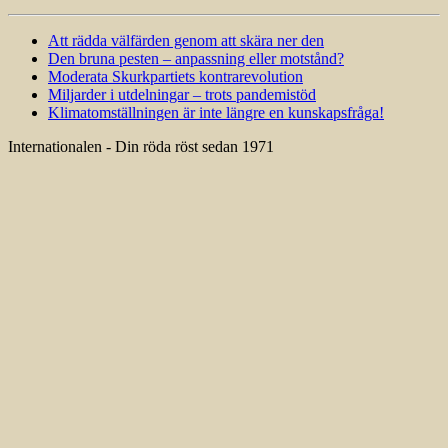
Att rädda välfärden genom att skära ner den
Den bruna pesten – anpassning eller motstånd?
Moderata Skurkpartiets kontrarevolution
Miljarder i utdelningar – trots pandemistöd
Klimatomställningen är inte längre en kunskapsfråga!
Internationalen - Din röda röst sedan 1971