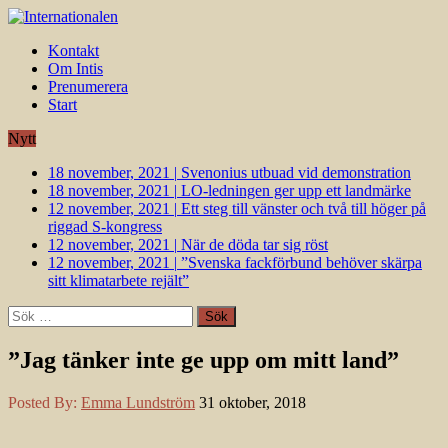
Kontakt
Om Intis
Prenumerera
Start
Nytt
18 november, 2021
|
Svenonius utbuad vid demonstration
18 november, 2021
|
LO-ledningen ger upp ett landmärke
12 november, 2021
|
Ett steg till vänster och två till höger på
riggad S-kongress
12 november, 2021
|
När de döda tar sig röst
12 november, 2021
|
”Svenska fackförbund behöver skärpa
sitt klimatarbete rejält”
Sök
efter:
”Jag tänker inte ge upp om mitt land”
Posted By:
Emma Lundström
31 oktober, 2018