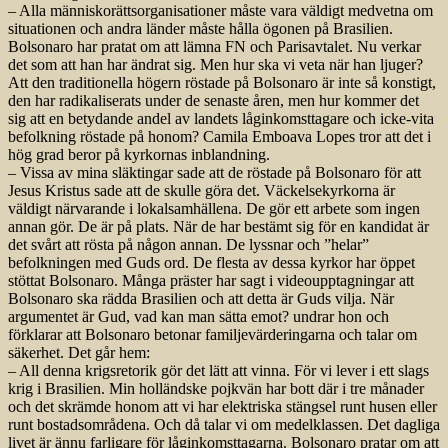
– Alla människorättsorganisationer måste vara väldigt medvetna om
situationen och andra länder måste hålla ögonen på Brasilien.
Bolsonaro har pratat om att lämna FN och Parisavtalet. Nu verkar
det som att han har ändrat sig. Men hur ska vi veta när han ljuger?
Att den traditionella högern röstade på Bolsonaro är inte så konstigt,
den har radikaliserats under de senaste åren, men hur kommer det
sig att en betydande andel av landets låginkomsttagare och icke-vita
befolkning röstade på honom? Camila Emboava Lopes tror att det i
hög grad beror på kyrkornas inblandning.
– Vissa av mina släktingar sade att de röstade på Bolsonaro för att
Jesus Kristus sade att de skulle göra det. Väckelsekyrkorna är
väldigt närvarande i lokalsamhällena. De gör ett arbete som ingen
annan gör. De är på plats. När de har bestämt sig för en kandidat är
det svårt att rösta på någon annan. De lyssnar och ”helar”
befolkningen med Guds ord. De flesta av dessa kyrkor har öppet
stöttat Bolsonaro. Många präster har sagt i videoupptagningar att
Bolsonaro ska rädda Brasilien och att detta är Guds vilja. När
argumentet är Gud, vad kan man sätta emot? undrar hon och
förklarar att Bolsonaro betonar familjevärderingarna och talar om
säkerhet. Det går hem:
– All denna krigsretorik gör det lätt att vinna. För vi lever i ett slags
krig i Brasilien. Min holländske pojkvän har bott där i tre månader
och det skrämde honom att vi har elektriska stängsel runt husen eller
runt bostadsområdena. Och då talar vi om medelklassen. Det dagliga
livet är ännu farligare för låginkomsttagarna. Bolsonaro pratar om att