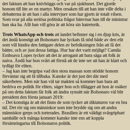
det faktum att han knivhöggs och var på sjukhuset. Det gjorde
honom till lite av en martyr. Men orsaken till att han inte ville delta i
debatterna är att han i alla intervjuer som har gjorts är totalt vilsen.
Som svar på alla seriösa politiska frågor hänvisar han till de ministrar
han ska ha. Allt han vill göra är att köra sin hatretorik.
Trots WhatsApp och trots
att landet befinner sig i en djup kris, är
det ändå konstigt att Bolsonaro har lyckats få stöd både av den elit
som vill hindra den fattigare delen av befolkningen från att få det
bättre, och av just dessa fattiga. Hur har det varit möjligt? Camila
Emboava Lopes tycker att det är arrogant att bara säga att folk är
naiva. Ändå har hon svårt att förstå att de inte ser att han är klart och
tydligt för eliten.
– Jag kan inte begripa vad den stora massan som stödde honom
förväntar sig att få tillbaka. Kanske är det just det där med
säkerheten. Men när han väl tar makten så kommer han bara att
bedriva en politik för eliten, säger hon och tillägger att hon är osäker
på om detta faktum får folk att ändra synsätt när Bolsonaro väl blir
president den första januari 2019:
– Det konstiga är att det finns de som tycker att diktaturen var en bra
tid. Det rör sig om människor som inte brydde sig om att andra
människor greps och torterades. Brasilien är ett väldigt svårgripbart
samhälle och många kommer kanske inte ens att koppla
försämringarna till Bolsonaros politik.