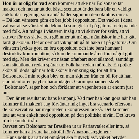
Hon är orolig för vad som
kommer att ske när Bolsonaro tar
makten och menar att det bästa scenariot är det bara blir en väldigt
auktoritär regering, som ändå håller sig inom demokratins ramar.
– Då kan vänstern göra ett bra jobb i opposition. Det vackra i detta
val var att se vänsterintellektuella som gick ut på gatorna och pratade
med folk. Att många i vänstern insåg att vi skriver för svårt, att vi
skriver för oss själva och glömmer att många människor inte har gått
färdigt skolan. Det är oerhört viktigt att gå tillbaka ut på gatorna. Om
vänstern lyckas göra en bra opposition och inte bara hamnar i
destruktiv konfrontation, så kan de kommande åren föra något gott
med sig. Men det kräver ett nästan ofattbart stort tålamod, samtidigt
som situationen redan spårar ur. Folk har redan mördats. En pojke
sköts till döds igår när folk sköt vilt omkring sig för att fira
Bolsonaro. I min region blev en man skjuten från en bil för att han
stod utanför en gaybar häromdagen. Gärningsmannen skrek
”Bolsonaro”, säger hon och förklarar att vapenhetsen är enorm just
nu:
– Den är ett resultat av hans kampanj. Vad mer han kan göra när han
kommer till makten? Jag förväntar mig inget bra scenario eftersom
de konservativa har majoriteten i kongressen också. Det kommer
inte att vara enkelt med opposition på den politiska nivån. Det krävs
rörelse underifrån.
Oavsett om Bolsonaro tar Brasilien ut ur Parisavtalet eller inte, så
kommer han att vara katastrofal för Amazonasregionen:
– Hans politik är att det området ska ”utvecklas”, vilket betyder