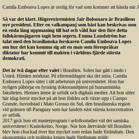
Camila Emboava Lopes är orolig för vad som kommer att hända när Ja
Så var det klart. Högerextremisten Jair Bolsonaro är Brasiliens
nye president. Efter en valkampanj som bäst kan beskrivas som
en enda lång uppmaning till hat och våld har den före detta
fallskärmsjägaren tagit hem segern. Emma Lundström har
talat med den brasilianska forskaren Camila Emboava Lopes
om hur det kan komma sig att en man som förespråkar
diktatur har kommit till makten i världens fjärde största
demokrati.
Det är två dagar efter valet
i Brasilien. Solen har gått i moln i
Umeå. Himlen mörknar. På eftermiddagen ska det snöa. Camila
Emboava Lopes sitter i sitt arbetsrum på universitetet. Hon har
nyligen påbörjat en fyraårig doktorandtjänst på humanistiska
fakulteten. Hennes ämne är urfolk och digitala medier. Att hon sitter
här idag beror mycket på att hon föddes och växte upp i Campo
Grande, huvudstad i Mato Grosso do Sul, den brasilianska region
vid gränsen till Paraguay som har landets näst största koncentration
av urfolk.
2017 gick hon ett masterprogram i urfolksstudier vid det samiska
universitetet i Kautokeino, Norge. När hon återvände till Brasilien
blev hon chockad över hur mycket som redan hade förändrats. Den
ekonomiska och politiska krisen hade fördjupats rejält: