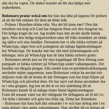
alla ska ha vapen. De tänker kanske att det ska hjälpa mot
osäkerheten.
Bolsonaro pratar också om
hur han ska lätta på lagarna för polisen
så att det blir enklare för dem att döda folk.
– Polisen i Brasilien dödar ofta. Ska det bli ännu mer? Den här
retoriken om krig och Gud har fungerat förut och den fungerar nu.
Det heliga kriget du vet. Jag trodde bara inte att det skulle hända
igen. Men den heliga krigsretoriken talar till folks instinkter att rädda
sig själva och sina familjer. Dessutom har vi alla falska nyheter på
WhatsApp, säger hon och poängterar att många låginkomsttagare
har WhatsApp. De kanske inte har råd med nyhetsmagasin och
tidningar, men på WhatsApp kan de läsa falska nyheter gratis:
– Bolsonaro utreds just nu för sina kopplingar till flera företag som
pumpade ut falska nyheter på WhatsApp under valkampanjen. Det
handlar om illegala pengar. Alla medel som en presidentvalskampanj
använder måste rapporteras, men Bolsonaro verkar ha använt tolv
miljoner reals till att betala de här företagen som har köpt följare på
WhatsApp och påverkat dem. De har styrt vad dessa användare ska
se i sina grupper. Jag tror att det är en stor anledning till att
Bolsonaro kunde få så många röster bland låginkomsttagare.
Fram till senaste valet var det viktigaste för deltagarna att få tid i tv.
Att delta i debatter och göra bra ifrån sig. Detta har förändrats:
– Bolsonaro har bara haft åtta sekunder i tv och han deltog inte i en
enda debatt i den andra valomgången. Han skyllde till en början på