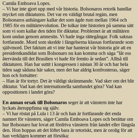
Camila Emboava Lopes.
– Vi har inte gjort upp med vår historia. Bolsonaros retorik handlar
mycket om diktaturen. Det var en väldigt brutal regim, men
Bolsonaros anhängare kallar det som ägde rum mellan 1964 och
1985 för en militärrevolution. De tolkar inte historien på samma sätt
som vi som kallar den tiden för diktatur. Problemet är att militären
kom undan genom amnestin. Vi hade inga rättegångar. Folk saknas
fortfarande. Mord som skedde i fängelserna klassas fortfarande som
självmord. Det faktum att vi inte har hanterat vår historia gör att en
presidentkandidat som Bolsonaro nu kan komma och säga ”låt oss
återvända till det Brasilien vi hade för femtio år sedan”. Alltså till
diktaturen. Han har suttit i kongressen i nästan 30 år och har hela
tiden sagt sådana här saker, men det har aldrig konfronteras, säger
hon och fortsätter:
– Han är för tortyr. Det är väldigt skrämmande. Vad sker om det blir
diktatur. Vad kan det internationella samfundet göra? Vad kan
oppositionen i landet göra?
En annan orsak till Bolsonaros
seger är att vänstern inte har
lyckats återuppfinna sig själv.
– Vi har röstat på Lula i 13 år och han är fortfarande det enda
namnet för vänstern, säger Camila Emboava Lopes och berättar om
hur Bolsonaro har lovat att fördriva vänstern från landet eller fängsla
den. Hon hoppas att det löftet bara är retoriskt, men är orolig för att
han verkligen kommer att försöka: