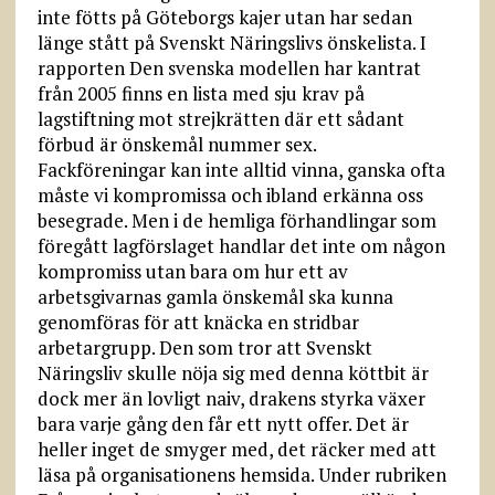
inte fötts på Göteborgs kajer utan har sedan
länge stått på Svenskt Näringslivs önskelista. I
rapporten Den svenska modellen har kantrat
från 2005 finns en lista med sju krav på
lagstiftning mot strejkrätten där ett sådant
förbud är önskemål nummer sex.
Fackföreningar kan inte alltid vinna, ganska ofta
måste vi kompromissa och ibland erkänna oss
besegrade. Men i de hemliga förhandlingar som
föregått lagförslaget handlar det inte om någon
kompromiss utan bara om hur ett av
arbetsgivarnas gamla önskemål ska kunna
genomföras för att knäcka en stridbar
arbetargrupp. Den som tror att Svenskt
Näringsliv skulle nöja sig med denna köttbit är
dock mer än lovligt naiv, drakens styrka växer
bara varje gång den får ett nytt offer. Det är
heller inget de smyger med, det räcker med att
läsa på organisationens hemsida. Under rubriken