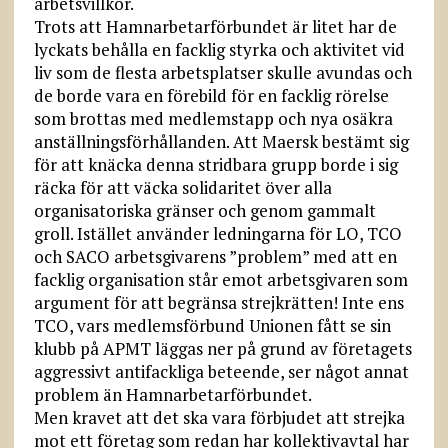
arbetsvillkor.
Trots att Hamnarbetarförbundet är litet har de
lyckats behålla en facklig styrka och aktivitet vid
liv som de flesta arbetsplatser skulle avundas och
de borde vara en förebild för en facklig rörelse
som brottas med medlemstapp och nya osäkra
anställningsförhållanden. Att Maersk bestämt sig
för att knäcka denna stridbara grupp borde i sig
räcka för att väcka solidaritet över alla
organisatoriska gränser och genom gammalt
groll. Istället använder ledningarna för LO, TCO
och SACO arbetsgivarens ”problem” med att en
facklig organisation står emot arbetsgivaren som
argument för att begränsa strejkrätten! Inte ens
TCO, vars medlemsförbund Unionen fått se sin
klubb på APMT läggas ner på grund av företagets
aggressivt antifackliga beteende, ser något annat
problem än Hamnarbetarförbundet.
Men kravet att det ska vara förbjudet att strejka
mot ett företag som redan har kollektivavtal har