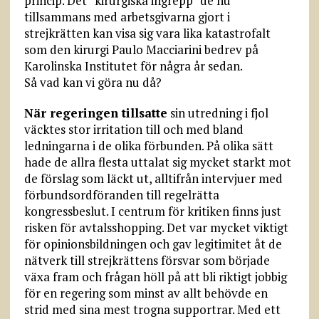
princip. Det ”kirurgiska ingrepp” de nu
tillsammans med arbetsgivarna gjort i
strejkrätten kan visa sig vara lika katastrofalt
som den kirurgi Paulo Macciarini bedrev på
Karolinska Institutet för några år sedan.
Så vad kan vi göra nu då?
När regeringen tillsatte
sin utredning i fjol
väcktes stor irritation till och med bland
ledningarna i de olika förbunden. På olika sätt
hade de allra flesta uttalat sig mycket starkt mot
de förslag som läckt ut, alltifrån intervjuer med
förbundsordföranden till regelrätta
kongressbeslut. I centrum för kritiken finns just
risken för avtalsshopping. Det var mycket viktigt
för opinionsbildningen och gav legitimitet åt de
nätverk till strejkrättens försvar som började
växa fram och frågan höll på att bli riktigt jobbig
för en regering som minst av allt behövde en
strid med sina mest trogna supportrar. Med ett