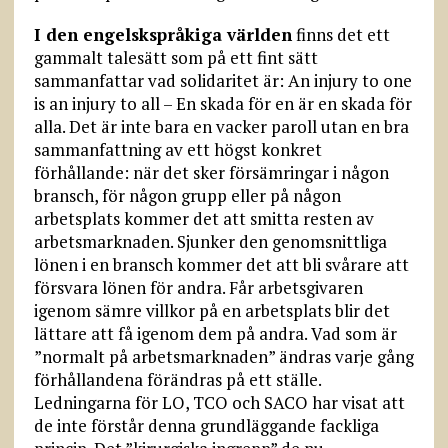
I den engelskspråkiga världen
finns det ett
gammalt talesätt som på ett fint sätt
sammanfattar vad solidaritet är: An injury to one
is an injury to all – En skada för en är en skada för
alla. Det är inte bara en vacker paroll utan en bra
sammanfattning av ett högst konkret
förhållande: när det sker försämringar i någon
bransch, för någon grupp eller på någon
arbetsplats kommer det att smitta resten av
arbetsmarknaden. Sjunker den genomsnittliga
lönen i en bransch kommer det att bli svårare att
försvara lönen för andra. Får arbetsgivaren
igenom sämre villkor på en arbetsplats blir det
lättare att få igenom dem på andra. Vad som är
”normalt på arbetsmarknaden” ändras varje gång
förhållandena förändras på ett ställe.
Ledningarna för LO, TCO och SACO har visat att
de inte förstår denna grundläggande fackliga