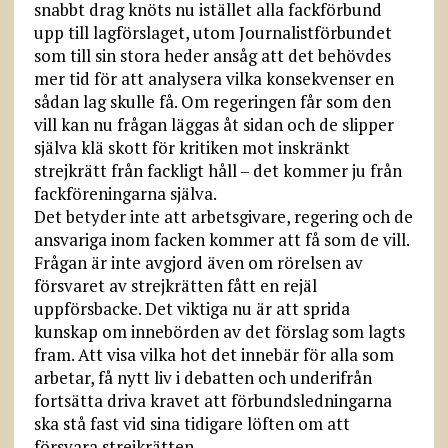
snabbt drag knöts nu istället alla fackförbund
upp till lagförslaget, utom Journalistförbundet
som till sin stora heder ansåg att det behövdes
mer tid för att analysera vilka konsekvenser en
sådan lag skulle få. Om regeringen får som den
vill kan nu frågan läggas åt sidan och de slipper
själva klä skott för kritiken mot inskränkt
strejkrätt från fackligt håll – det kommer ju från
fackföreningarna själva.
Det betyder inte att arbetsgivare, regering och de
ansvariga inom facken kommer att få som de vill.
Frågan är inte avgjord även om rörelsen av
försvaret av strejkrätten fått en rejäl
uppförsbacke. Det viktiga nu är att sprida
kunskap om innebörden av det förslag som lagts
fram. Att visa vilka hot det innebär för alla som
arbetar, få nytt liv i debatten och under­ifrån
fortsätta driva kravet att förbundsledningarna
ska stå fast vid sina tidigare löften om att
försvara strejkrätten.