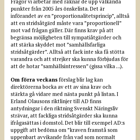
Frågor vi arbetar med räknar de upp välkända
punkter från 2005 års önskelista. Det är
införandet av en ”proportionalitetsprincip”, alltså
att en stridsåtgärd måste vara ”proportionell”
mot vad frågan gäller. Där finns krav på att
begränsa möjligheten till sympatiåtgärder och
att stärka skyddet mot ”samhällsfarliga
stridsåtgärder”. Alltså att fack inte ska få stötta
varandra och att strejker ska kunna förbjudas för
att de hotar ”samhällsintressen” (gissa vilka …).
Om förra veckans
förslag blir lag kan
direktörerna bocka av ett av sina krav och
stärkta gå vidare med nästa punkt på listan. I
Erland Olausons riktlinjer till AD finns
antydningar i den riktning Svenskt Näringsliv
strävar, att fackliga stridsåtgärder ska kunna
ifrågasättas i domstol. Det blir till exempel AD:s
uppgift att bedöma om ”kraven framstå som
uppenbart avvikande från vad som normalt