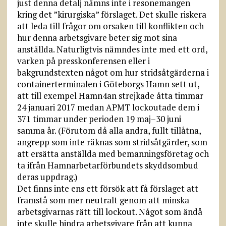
just denna detalj nämns inte i resonemangen
kring det ”kirurgiska” förslaget. Det skulle riskera
att leda till frågor om orsaken till konflikten och
hur denna arbetsgivare beter sig mot sina
anställda. Naturligtvis nämndes inte med ett ord,
varken på presskonferensen eller i
bakgrundstexten något om hur stridsåtgärderna i
containerterminalen i Göteborgs Hamn sett ut,
att till exempel Hamn4an strejkade åtta timmar
24 januari 2017 medan APMT lockoutade dem i
371 timmar under perioden 19 maj–30 juni
samma år. (Förutom då alla andra, fullt tillåtna,
angrepp som inte räknas som stridsåtgärder, som
att ersätta anställda med bemanningsföretag och
ta ifrån Hamnarbetarförbundets skyddsombud
deras uppdrag.)
Det finns inte ens ett försök att få förslaget att
framstå som mer neutralt genom att minska
arbetsgivarnas rätt till lockout. Något som ändå
inte skulle hindra arbetsgivare från att kunna