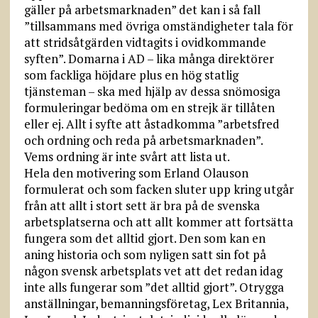
gäller på arbetsmarknaden” det kan i så fall
”tillsammans med övriga omständigheter tala för
att stridsåtgärden vidtagits i ovidkommande
syften”. Domarna i AD – lika många direktörer
som fackliga höjdare plus en hög statlig
tjänsteman – ska med hjälp av dessa snömosiga
formuleringar bedöma om en strejk är tillåten
eller ej. Allt i syfte att åstadkomma ”arbetsfred
och ordning och reda på arbetsmarknaden”.
Vems ordning är inte svårt att lista ut.
Hela den motivering som Erland Olauson
formulerat och som facken sluter upp kring utgår
från att allt i stort sett är bra på de svenska
arbetsplatserna och att allt kommer att fortsätta
fungera som det alltid gjort. Den som kan en
aning historia och som nyligen satt sin fot på
någon svensk arbetsplats vet att det redan idag
inte alls fungerar som ”det alltid gjort”. Otrygga
anställningar, bemanningsföretag, Lex Britannia,