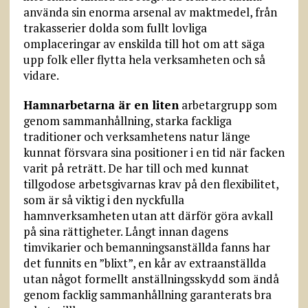
använda sin enorma arsenal av maktmedel, från
trakasserier dolda som fullt lovliga
omplaceringar av enskilda till hot om att säga
upp folk eller flytta hela verksamheten och så
vidare.
Hamnarbetarna är en liten
arbetargrupp som
genom sammanhållning, starka fackliga
traditioner och verksamhetens natur länge
kunnat försvara sina positioner i en tid när facken
varit på reträtt. De har till och med kunnat
tillgodose arbetsgivarnas krav på den flexibilitet,
som är så viktig i den nyckfulla
hamnverksamheten utan att därför göra avkall
på sina rättigheter. Långt innan dagens
timvikarier och bemanningsanställda fanns har
det funnits en ”blixt”, en kår av extraanställda
utan något formellt anställningsskydd som ändå
genom facklig sammanhållning garanterats bra