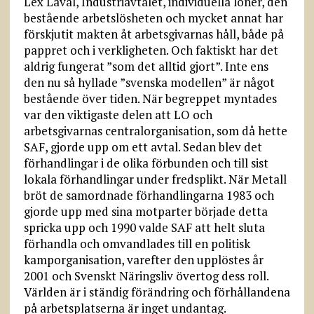
Lex Laval, Industriavtalet, individuella löner, den
bestående arbetslösheten och mycket annat har
förskjutit makten åt arbetsgivarnas håll, både på
pappret och i verkligheten. Och faktiskt har det
aldrig fungerat ”som det alltid gjort”. Inte ens
den nu så hyllade ”svenska modellen” är något
bestående över tiden. När begreppet myntades
var den viktigaste delen att LO och
arbetsgivarnas centralorganisation, som då hette
SAF, gjorde upp om ett avtal. Sedan blev det
förhandlingar i de olika förbunden och till sist
lokala förhandlingar under fredsplikt. När Metall
bröt de samordnade förhandlingarna 1983 och
gjorde upp med sina motparter började detta
spricka upp och 1990 valde SAF att helt sluta
förhandla och omvandlades till en politisk
kamporganisation, varefter den upplöstes år
2001 och Svenskt Näringsliv övertog dess roll.
Världen är i ständig förändring och förhållandena
på arbetsplatserna är inget undantag.