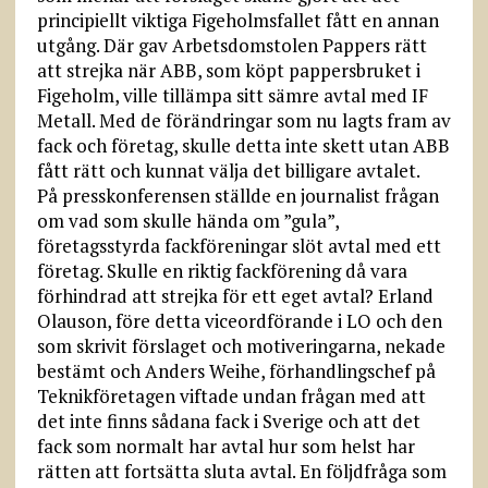
principiellt viktiga Figeholmsfallet fått en annan
utgång. Där gav Arbetsdomstolen Pappers rätt
att strejka när ABB, som köpt pappersbruket i
Figeholm, ville tillämpa sitt sämre avtal med IF
Metall. Med de förändringar som nu lagts fram av
fack och företag, skulle detta inte skett utan ABB
fått rätt och kunnat välja det billigare avtalet.
På presskonferensen ställde en journalist frågan
om vad som skulle hända om ”gula”,
företagsstyrda fackföreningar slöt avtal med ett
företag. Skulle en riktig fackförening då vara
förhindrad att strejka för ett eget avtal? Erland
Olauson, före detta viceordförande i LO och den
som skrivit förslaget och motiveringarna, nekade
bestämt och Anders Weihe, förhandlingschef på
Teknikföretagen viftade undan frågan med att
det inte finns sådana fack i Sverige och att det
fack som normalt har avtal hur som helst har
rätten att fortsätta sluta avtal. En följdfråga som