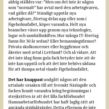
aldrig ställdes var: ”Men om det inte är någon
som ”normalt” har avtal med den arbetsgivaren,
vad gäller då?” Ständigt uppstår nya
arbetsgivare, företag delas upp eller som i
Figeholmsfallet, köper varandra. Helt nya
branscher växer upp genom nya teknologier,
lagar och samhällsskiften. Hur många IT-företag
fanns för 30 år sedan? Eller bemanningsfirmor?
Privata skolkoncerner eller byggfirmor och
åkerier med avtal i Lettland? Och så vidare. Att
det inte idag finns gula fack betyder inte att de
inte kan uppstå och att det inte behövs sådana
för att dumpa avtal visade Figeholmsfallet.
Det har knappast
undgått någon att den
uttalade orsaken till att Svenskt Näringsliv och
facken funnit varandra kring begränsningar i
strejkrätten är att det lilla fackförbundet
Hamnarbetarförbundet har haft laglig rätt att
använda stridsåtgärder. Detta eftersom de inte