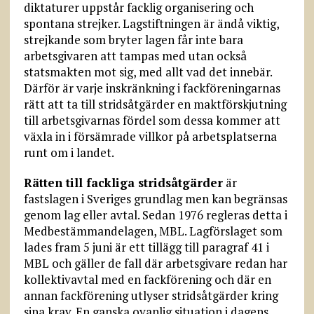
diktaturer uppstår facklig organisering och
spontana strejker. Lagstiftningen är ändå viktig,
strejkande som bryter lagen får inte bara
arbetsgivaren att tampas med utan också
statsmakten mot sig, med allt vad det innebär.
Därför är varje inskränkning i fackföreningarnas
rätt att ta till stridsåtgärder en maktförskjutning
till arbetsgivarnas fördel som dessa kommer att
växla in i försämrade villkor på arbetsplatserna
runt om i landet.
Rätten till fackliga stridsåtgärder
är
fastslagen i Sveriges grundlag men kan begränsas
genom lag eller avtal. Sedan 1976 regleras detta i
Medbestämmandelagen, MBL. Lagförslaget som
lades fram 5 juni är ett tillägg till paragraf 41 i
MBL och gäller de fall där arbetsgivare redan har
kollektivavtal med en fackförening och där en
annan fackförening utlyser stridsåtgärder kring
sina krav. En ganska ovanlig situation i dagens