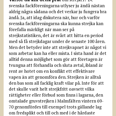
svenska fackföre­ningarna utlyser ju ändå nästan
aldrig några sådana och det verkar ju fungera bra
ändå. Ja, att idag diskutera när, hur och varför
svenska fackföreningarna ska kunna strejka kan
förefalla märkligt när man ser på
strejkstatistiken, det är svårt att hitta en period
med så få strejkdagar under de senaste 100 åren.
Men det betyder inte att strejkvapnet är något vi
som arbetar kan ha eller mista. I sista hand är det
alltid denna möjlighet som gör att företagen är
tvungna att förhandla och sluta avtal, ibland är
rent av hotet om en konflikt ett effektivare
vapen än att genomföra den. Strejken är alltså
den bas som all facklig kraft vilar på. Inte för att
det skulle varit helt strejkfritt oavsett vilka
rättigheter eller förbud som finns i lagarna, den
omtalade gruvstrejken i Malmfälten vintern 69-
70 genomfördes till exempel trots gällande lag
om fredsplikt och till och med i de hårdaste