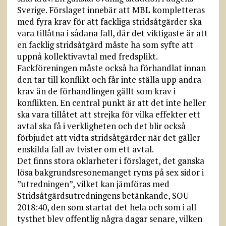
Sverige. Förslaget innebär att MBL kompletteras
med fyra krav för att fackliga stridsåtgärder ska
vara tillåtna i sådana fall, där det viktigaste är att
en facklig stridsåtgärd måste ha som syfte att
uppnå kollektivavtal med fredsplikt.
Fackföreningen måste också ha förhandlat innan
den tar till konflikt och får inte ställa upp andra
krav än de förhandlingen gällt som krav i
konflikten. En central punkt är att det inte heller
ska vara tillåtet att strejka för vilka effekter ett
avtal ska få i verkligheten och det blir också
förbjudet att vidta stridsåtgärder när det gäller
enskilda fall av tvister om ett avtal.
Det finns stora oklarheter i förslaget, det ganska
lösa bakgrundsresonemanget ryms på sex sidor i
”utredningen”, vilket kan jämföras med
Stridsåtgärdsutredningens betänkande, SOU
2018:40, den som startat det hela och som i all
tysthet blev offentlig några dagar senare, vilken