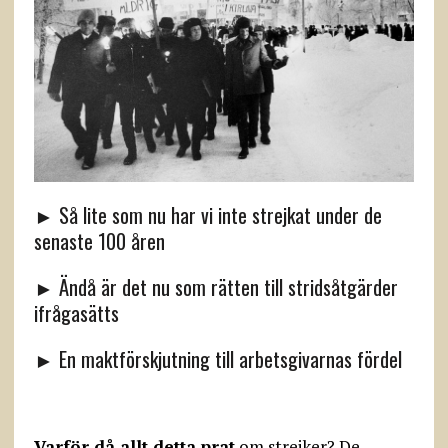
► Så lite som nu har vi inte strejkat under de
senaste 100 åren
► Ändå är det nu som rätten till stridsåtgärder
ifrågasätts
► En maktförskjutning till arbetsgivarnas fördel
Varför då allt detta prat
om strejker? De