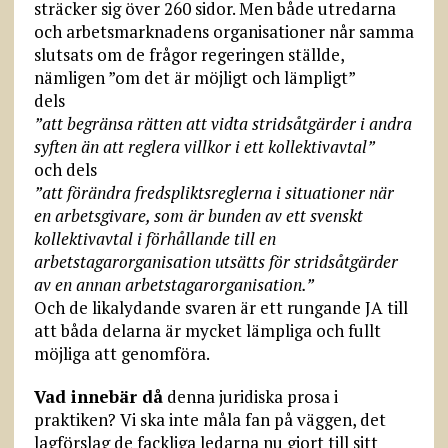
sträcker sig över 260 sidor. Men både utredarna
och arbetsmarknadens organisationer når samma
slutsats om de frågor regeringen ställde,
nämligen ”om det är möjligt och lämpligt”
dels
”att begränsa rätten att vidta stridsåtgärder i andra
syften än att reglera villkor i ett kollektivavtal”
och dels
”att förändra fredspliktsreglerna i situationer när
en arbetsgivare, som är bunden av ett svenskt
kollektivavtal i förhållande till en
arbetstagarorganisation utsätts för stridsåtgärder
av en annan arbetstagarorganisation.”
Och de likalydande svaren är ett rungande JA till
att båda delarna är mycket lämpliga och fullt
möjliga att genomföra.
Vad innebär då
denna juridiska prosa i
praktiken? Vi ska inte måla fan på väggen, det
lagförslag de fackliga ledarna nu gjort till sitt