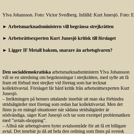
Ylva Johansson. Foto: Victor Svedberg. Infälld: Kurt Junesjö. Foto: E
► Arbetsmarknadsministern vill begränsa strejkrätten
► Arbetsrättsexperten Kurt Junesjö kritisk till förslaget
► Ligger IF Metall bakom, snarare än arbetsgivaren?
Den socialdemokratiska
arbetsmarknadsministern Ylva Johansson
vill se en utredning om begränsningar i strejkrätten, med syfte att få
fram ett förbud mot strejker vid företag som har tecknat
kollektivavtal. Förslaget får hård kritik från arbetsrättsexperten Kurt
Junesjö.
– Inriktningen på hennes uttalande innebär att man ska förhindra
stridsåtgärder mot företag som redan har kollektiv­avtal. Men det
finns ju en mängd situationer när sådana stridsåtgärder är
nödvändiga, säger Kurt Junesjö och tar som exempel problematiken
med ”avtals-shopping”.
– Alltså när arbetsgivaren byter avtalsområde för att få ett billigare
avtal. Det innebär ju då att hela den ordning som finns på svensk