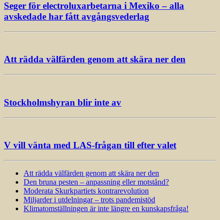
Seger för electroluxarbetarna i Mexiko – alla
avskedade har fått avgångsvederlag
Att rädda välfärden genom att skära ner den
Stockholmshyran blir inte av
V vill vänta med LAS-frågan till efter valet
Att rädda välfärden genom att skära ner den
Den bruna pesten – anpassning eller motstånd?
Moderata Skurkpartiets kontrarevolution
Miljarder i utdelningar – trots pandemistöd
Klimatomställningen är inte längre en kunskapsfråga!