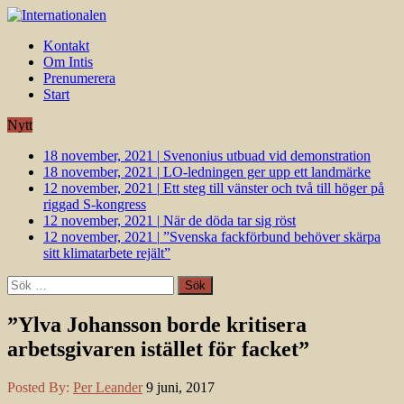
Kontakt
Om Intis
Prenumerera
Start
Nytt
18 november, 2021
|
Svenonius utbuad vid demonstration
18 november, 2021
|
LO-ledningen ger upp ett landmärke
12 november, 2021
|
Ett steg till vänster och två till höger på
riggad S-kongress
12 november, 2021
|
När de döda tar sig röst
12 november, 2021
|
”Svenska fackförbund behöver skärpa
sitt klimatarbete rejält”
Sök
efter:
”Ylva Johansson borde kritisera
arbetsgivaren istället för facket”
Posted By:
Per Leander
9 juni, 2017