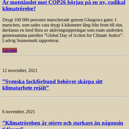
Är motståndet mot COP26 början på en ny, radikal
klimatrörelse?
Drygt 100 000 personer marscherade genom Glasgows gator. I
marschen, som sades vara drygt 4 kilometer lång från front till slut,
återfanns en bred flora av aktivistgrupperingar som enats underden
gemensamma parollen ”Global Day of Action for Climate Justice”.
Ludvig Sunnemark rapporterar.
Läs mer
12 november, 2021
”Svenska fackförbund behöver skärpa sitt
klimatarbete rejält”
6 november, 2021
”Klimatrörelsen är större och starkare än någonsin