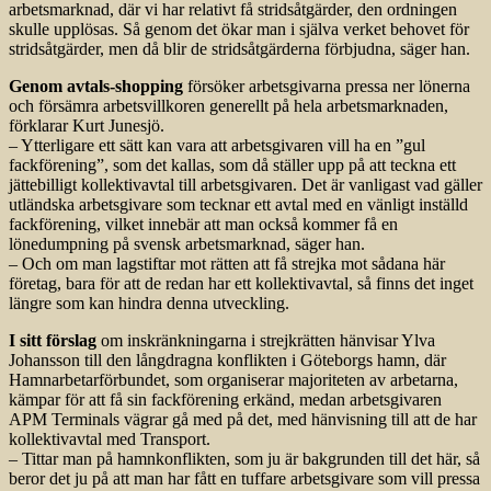
arbetsmarknad, där vi har relativt få stridsåtgärder, den ordningen
skulle upplösas. Så genom det ökar man i själva verket behovet för
stridsåtgärder, men då blir de stridsåtgärderna förbjudna, säger han.
Genom avtals-shopping
försöker arbetsgivarna pressa ner lönerna
och försämra arbetsvillkoren generellt på hela arbetsmarknaden,
förklarar Kurt Junesjö.
– Ytterligare ett sätt kan vara att arbetsgivaren vill ha en ”gul
fackförening”, som det kallas, som då ställer upp på att teckna ett
jättebilligt kollektivavtal till arbetsgivaren. Det är vanligast vad gäller
utländska arbetsgivare som tecknar ett avtal med en vänligt inställd
fackförening, vilket innebär att man också kommer få en
lönedumpning på svensk arbetsmarknad, säger han.
– Och om man lagstiftar mot rätten att få strejka mot sådana här
företag, bara för att de redan har ett kollektivavtal, så finns det inget
längre som kan hindra denna utveckling.
I sitt förslag
om inskränkningarna i strejkrätten hänvisar Ylva
Johansson till den långdragna konflikten i Göteborgs hamn, där
Hamnarbetarförbundet, som organiserar majoriteten av arbetarna,
kämpar för att få sin fackförening erkänd, medan arbetsgivaren
APM Terminals vägrar gå med på det, med hänvisning till att de har
kollektivavtal med Transport.
– Tittar man på hamnkonflikten, som ju är bakgrunden till det här, så
beror det ju på att man har fått en tuffare arbetsgivare som vill pressa