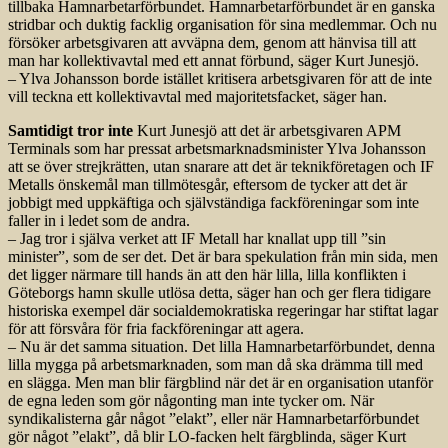
tillbaka Hamnarbetarförbundet. Hamnarbetarförbundet är en ganska
stridbar och duktig facklig organisation för sina medlemmar. Och nu
försöker arbetsgivaren att avväpna dem, genom att hänvisa till att
man har kollektivavtal med ett annat förbund, säger Kurt Junesjö.
– Ylva Johansson borde istället kritisera arbetsgivaren för att de inte
vill teckna ett kollektivavtal med majoritetsfacket, säger han.
Samtidigt tror inte
Kurt Junesjö att det är arbetsgivaren APM
Terminals som har pressat arbetsmarknadsminister Ylva Johansson
att se över strejkrätten, utan snarare att det är teknikföretagen och IF
Metalls önskemål man tillmötesgår, eftersom de tycker att det är
jobbigt med uppkäftiga och självständiga fackföreningar som inte
faller in i ledet som de andra.
– Jag tror i själva verket att IF Metall har knallat upp till ”sin
minister”, som de ser det. Det är bara spekulation från min sida, men
det ligger närmare till hands än att den här lilla, lilla konflikten i
Göteborgs hamn skulle utlösa detta, säger han och ger flera tidigare
historiska exempel där socialdemokratiska regeringar har stiftat lagar
för att försvåra för fria fackföreningar att agera.
– Nu är det samma situation. Det lilla Hamnarbetarförbundet, denna
lilla mygga på arbetsmarknaden, som man då ska drämma till med
en slägga. Men man blir färgblind när det är en organisation utanför
de egna leden som gör någonting man inte tycker om. När
syndikalisterna går något ”elakt”, eller när Hamnarbetarförbundet
gör något ”elakt”, då blir LO-facken helt färgblinda, säger Kurt