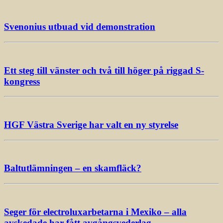
Svenonius utbuad vid demonstration
Ett steg till vänster och två till höger på riggad S-
kongress
HGF Västra Sverige har valt en ny styrelse
Baltutlämningen – en skamfläck?
Seger för electroluxarbetarna i Mexiko – alla
avskedade har fått avgångsvederlag