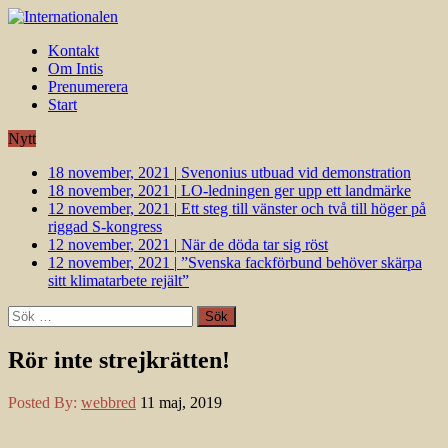
Kontakt
Om Intis
Prenumerera
Start
Nytt
18 november, 2021
|
Svenonius utbuad vid demonstration
18 november, 2021
|
LO-ledningen ger upp ett landmärke
12 november, 2021
|
Ett steg till vänster och två till höger på
riggad S-kongress
12 november, 2021
|
När de döda tar sig röst
12 november, 2021
|
”Svenska fackförbund behöver skärpa
sitt klimatarbete rejält”
Sök
efter:
Rör inte strejkrätten!
Posted By:
webbred
11 maj, 2019