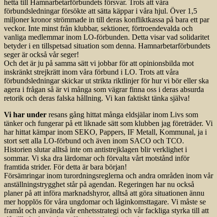
hetta till Hamnarbetarförbundets försvar. Trots att våra
förbundsledningar försökte att sätta käppar i våra hjul. Över 1,5
miljoner kronor strömmade in till deras konfliktkassa på bara ett par
veckor. Inte minst från klubbar, sektioner, förtroendevalda och
vanliga medlemmar inom LO-förbunden. Detta visar vad solidaritet
betyder i en tillspetsad situation som denna. Hamnarbetarförbundets
seger är också vår seger!
Och det är ju på samma sätt vi jobbar för att opinionsbilda mot
inskränkt strejkrätt inom våra förbund i LO. Trots att våra
förbundsledningar skickar ut strikta riktlinjer för hur vi bör eller ska
agera i frågan så är vi många som vägrar finna oss i deras absurda
retorik och deras falska hållning. Vi kan faktiskt tänka själva!
Vi har under
resans gång hittat många eldsjälar inom Livs som
tänker och fungerar på ett liknade sätt som klubben jag företräder. Vi
har hittat kämpar inom SEKO, Pappers, IF Metall, Kommunal, ja i
stort sett alla LO-förbund och även inom SACO och TCO.
Historien slutar alltså inte om antistrejklagen blir verklighet i
sommar. Vi ska dra lärdomar och förvalta vårt motstånd inför
framtida strider. För detta är bara början!
Försämringar inom turordningsreglerna och andra områden inom vår
anställningstrygghet står på agendan. Regeringen har nu också
planer på att införa marknadshyror, alltså att göra situationen ännu
mer hopplös för våra ungdomar och låginkomsttagare. Vi måste se
framåt och använda vår enhetsstrategi och vår fackliga styrka till att