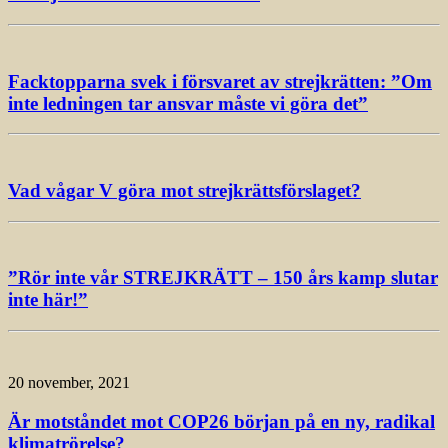
Facktopparna svek i försvaret av strejkrätten: ”Om
inte ledningen tar ansvar måste vi göra det”
Vad vågar V göra mot strejkrättsförslaget?
”Rör inte vår STREJKRÄTT – 150 års kamp slutar
inte här!”
20 november, 2021
Är motståndet mot COP26 början på en ny, radikal
klimatrörelse?