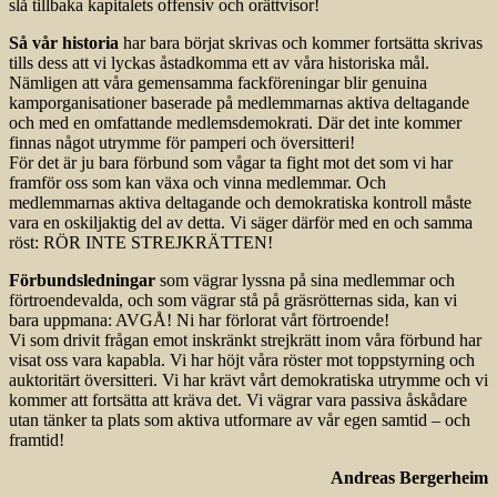
slå tillbaka kapitalets offensiv och orättvisor!
Så vår historia
har bara börjat skrivas och kommer fortsätta skrivas
tills dess att vi lyckas åstadkomma ett av våra historiska mål.
Nämligen att våra gemensamma fackföreningar blir genuina
kamporganisationer baserade på medlemmarnas aktiva deltagande
och med en omfattande medlemsdemokrati. Där det inte kommer
finnas något utrymme för pamperi och översitteri!
För det är ju bara förbund som vågar ta fight mot det som vi har
framför oss som kan växa och vinna medlemmar. Och
medlemmarnas aktiva deltagande och demokratiska kontroll måste
vara en oskiljaktig del av detta. Vi säger därför med en och samma
röst: RÖR INTE STREJKRÄTTEN!
Förbundsledningar
som vägrar lyssna på sina medlemmar och
förtroendevalda, och som vägrar stå på gräsrötternas sida, kan vi
bara uppmana: AVGÅ! Ni har förlorat vårt förtroende!
Vi som drivit frågan emot inskränkt strejkrätt inom våra förbund har
visat oss vara kapabla. Vi har höjt våra röster mot toppstyrning och
auktoritärt översitteri. Vi har krävt vårt demokratiska utrymme och vi
kommer att fortsätta att kräva det. Vi vägrar vara passiva åskådare
utan tänker ta plats som aktiva utformare av vår egen samtid – och
framtid!
Andreas Bergerheim