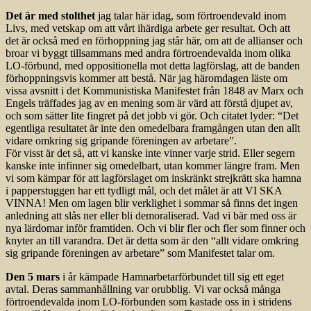
Det är med stolthet
jag talar här idag, som förtroendevald inom
Livs, med vetskap om att vårt ihärdiga arbete ger resultat. Och att
det är också med en förhoppning jag står här, om att de allianser och
broar vi byggt tillsammans med andra förtroendevalda inom olika
LO-förbund, med oppositionella mot detta lagförslag, att de banden
förhoppningsvis kommer att bestå. När jag häromdagen läste om
vissa avsnitt i det Kommunistiska Manifestet från 1848 av Marx och
Engels träffades jag av en mening som är värd att förstå djupet av,
och som sätter lite fingret på det jobb vi gör. Och citatet lyder: “Det
egentliga resultatet är inte den omedelbara framgången utan den allt
vidare omkring sig gripande föreningen av arbetare”.
För visst är det så, att vi kanske inte vinner varje strid. Eller segern
kanske inte infinner sig omedelbart, utan kommer längre fram. Men
vi som kämpar för att lagförslaget om inskränkt strejkrätt ska hamna
i papperstuggen har ett tydligt mål, och det målet är att VI SKA
VINNA! Men om lagen blir verklighet i sommar så finns det ingen
anledning att slås ner eller bli demoraliserad. Vad vi bär med oss är
nya lärdomar inför framtiden. Och vi blir fler och fler som finner och
knyter an till varandra. Det är detta som är den “allt vidare omkring
sig gripande föreningen av arbetare” som Manifestet talar om.
Den 5 mars
i år kämpade Hamnarbetarförbundet till sig ett eget
avtal. Deras sammanhållning var orubblig. Vi var också många
förtroendevalda inom LO-förbunden som kastade oss in i stridens