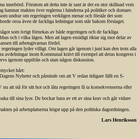
innebörd. Förutom att detta inte är sant är det en stor skillnad vem
ag hamnar makten över reglerna i händerna på politiker och domare.
ar som undrar om regeringen verkligen menar och förstår det som
Det borde oroa även de fackliga ledningar som står bakom förslaget.
 något som ivrigt förnekas av både rege­ringen och de fackliga
bas och i vilka lägen. Men att lagen ensidigt riktar sig mot delar av
ansen till arbetsgivarnas fördel.
regeringen lyder villigt. Om lagen går igenom i juni kan den trots alla
 stora avdelningar inom Kommunal krävt till exempel att deras kongress i
 drevs igenom uppifrån och utan någon diskussion.
 mycket hårt:
ill Dagens Nyheter och påminde om att V redan tidigare fällt en S-
nu att stå för sitt hot och låta regeringen få ta konsekvenserna eller
baka till sina lyor. De bockar bara av ett av sina krav och går vidare
 makten på arbetsplatserna högst upp på den politiska dagordningen.
Lars Henriksson