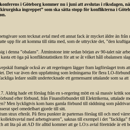
onferens i Göteborg kommer nu i juni att avslutas i riksdagen, när
et ”kirurgiska ingreppet” som ska sätta stopp för konflikterna i Göte
on.
arbetsgivare som tecknat avtal med ett annat fack är mycket äldre än frå
tte upp för att komma till rätta med, som de uttryckte det, ”den kraftiga
 sig i denna ”obalans”. Åtminstone inte sedan början av 90-talet när arb
sta ett öga på konfliktstatistiken för att se åt vilket håll obalansen slagi
vepskäl framgår också av att regeringen lägger fram lagförslaget trots at
. Det var även den uppfattning som ledningarna för flera LO-förbund, 
fa fackliga ledare snällt undertecknade ett gemensamt uttalande som sa a
7. Aldrig hade ett förslag från en s-regering mött en så massiv kritik so
bund efter förbund, från Finansförbundet till Elektrikerna, uttalade med
nen? Men lyckligtvis kom hans gamla förbund till räddning som pådrivan
rat spel omedelbart gjorde till sitt.
ram strax efteråt. På flera punkter är parternas förslag till och med vär
a kollektivavtal med arbetsgivaren”, saknas till exempel i det ”fackliga” f
och att lita på att AD för alltid kommer att ge LO:s avtal företräde är ett h