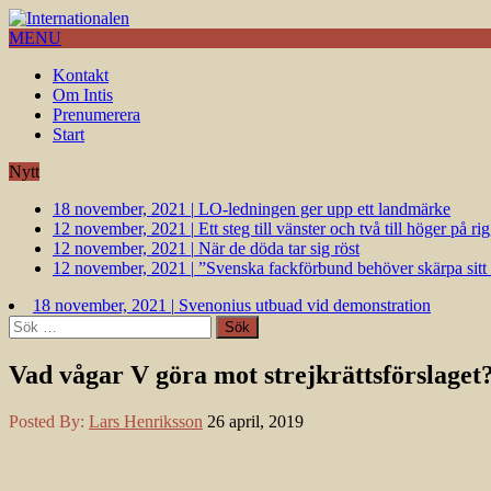
MENU
Kontakt
Om Intis
Prenumerera
Start
Nytt
18 november, 2021
|
LO-ledningen ger upp ett landmärke
12 november, 2021
|
Ett steg till vänster och två till höger på 
12 november, 2021
|
När de döda tar sig röst
12 november, 2021
|
”Svenska fackförbund behöver skärpa sitt k
18 november, 2021
|
Svenonius utbuad vid demonstration
Sök
efter:
Vad vågar V göra mot strejkrättsförslaget
Posted By:
Lars Henriksson
26 april, 2019