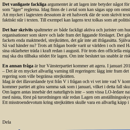
Det vanligaste fackliga
argumentet är att lagen inte betyder något fö
som ”äger” reglerna. Idag finns de i avtal som kan sägas upp om oms
Att mycket i lagtexten dessutom är ett hafsverk där de som skrivit te
faktiskt står i texten. Till exempel kan lagens text tolkas som att poli
Det har skrivits
spaltmeter av både fackligt aktiva och jurister om hu
organisationer som skrev och lade fram det liggande förslaget. Det går 
fackets enda maktmedel, strejkrätten, det går inte att ifrågasätta. Själ
Så vad händer nu? Trots att frågan borde varit ur världen i och med Ha
sina oklarheter träda i kraft redan i augusti. För trots den officiella
maj ska dra tillbaka stödet för lagen. Om inte beslutet tas snabbt är 
En annan fråga
är hur Vänsterpartiet kommer att agera. I januari 201
– Det är en mycket allvarlig varning till regeringen: lägg inte fram de
regering som ville begränsa strejkrätten.
Idag är det illavarslande tyst från V i frågan och vi vet inte vad V ko
kommer partiet att göra samma sak som i januari, vilket i detta fall s
Om lagen antas innebär det naturligtvis inte – som vissa LO-ledare naivt
med nästa, först på turordningen står redan Lagen om anställningssky
Ett misstroendevotum kring strejkrätten skulle vara en allvarlig käpp 
Dela