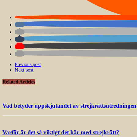
Previous post
Next post
Related Articles
Vad betyder uppskjutandet av strejkrättsutredningen
Varför är det så viktigt det här med strejkrätt?