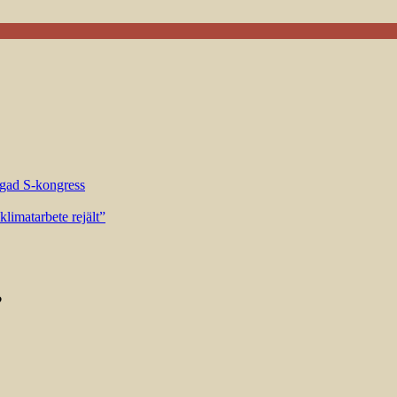
riggad S-kongress
limatarbete rejält”
?