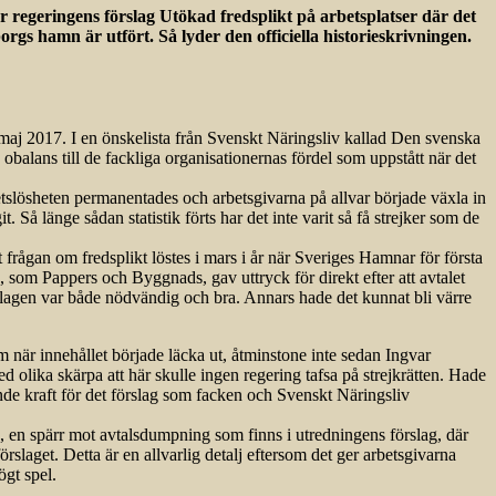
 regeringens förslag Utökad fredsplikt på arbetsplatser där det
borgs hamn är utfört. Så lyder den officiella historieskrivningen.
n maj 2017. I en önskelista från Svenskt Näringsliv kallad Den svenska
 obalans till de fackliga organisationernas fördel som uppstått när det
etslösheten permanentades och arbetsgivarna på allvar började växla in
t. Så länge sådan statistik förts har det inte varit så få strejker som de
t frågan om fredsplikt löstes i mars i år när Sveriges Hamnar för första
som Pappers och Byggnads, gav uttryck för direkt efter att avtalet
tt lagen var både nödvändig och bra. Annars hade det kunnat bli värre
m när innehållet började läcka ut, åtminstone inte sedan Ingvar
 olika skärpa att här skulle ingen regering tafsa på strejkrätten. Hade
de kraft för det förslag som facken och Svenskt Näringsliv
re, en spärr mot avtalsdumpning som finns i utredningens förslag, där
örslaget. Detta är en allvarlig detalj eftersom det ger arbetsgivarna
ögt spel.