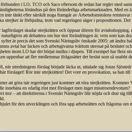
r förbunden i LO, TCO och Saco eftersom de redan har regler med samma 
tändigheterna förändras på den föränderliga arbetsmarknaden. Med en l
xten inte tänkt efter särskilt noga framgår av Arbetsdomstolens remissv
tiska strejker är förbjudna, trots vad regeringen säger i propositionen. 
r lagförslaget skadar strejkrätten och öppnar dörren för avtalsshopping,
naturligtvis att debattera om hur stor förändringen är, vem som kan drab
va syftet är precis det som Svenskt Näringsliv önskade 2005: att ändra bal
mns avtal har facken och arbetsgivarna tvärtom stressat på beslutet och 
 enigheten inom LO har det börjat mullra i djupen. Till exempel har flera
risken uppenbar att fler medlemmar ifrågasätter det beslut som så snabbt
8, när utredningens förslag började läcka ut, uttalade sig Jonas Sjöstedt
t här förslaget! Rör inte strejkrätten! Det vore en provokation, sa han t
mmer att göra när regeringen just kommer att röra strejkrätten. Kommer V 
kulle innebära en ofarlig röst mot förslaget men inget misstroendevotum?
 tror – att direktörerna i Svenskt Näringsliv blir nöjda och drar sig till
dd.
i hjulet för den utvecklingen och föra upp arbetsrätten och frågorna om