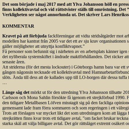
Det som började i maj 2017 med att Ylva Johansson höll en pressk
finns kollektivavtal och vid rättstvister ställs till omröstning. D
Verkligheten ser något annorlunda ut. Det skriver Lars Henrikss
KOMMENTAR
Kravet på att förbjuda
fack­föreningar att vidta stridsåtgärder mot 
modellen har kantrat från 2005 var det ett av sju krav organisationen sa
gäller möjligheter att utnyttja konfliktvapnet.”
Få personer som befunnit sig i närheten av en arbetsplats känner igen
det nyliberala systemskiftet i ändrade maktförhållanden. Det räcker att ka
senaste åren.
Att striderna (för det mesta lockouter) i Göteborgs hamn bara var ett s
gången någonsin tecknade ett kollektivavtal med Hamnarbetarförbundet
slöts. Ända till dess att de kallades upp till LO-borgen där dessa tuf
…
Länge såg det
mörkt ut för den utredning Ylva Johansson tillsatte 201
Carlsson och Mona Sahlin försökte få igenom ett strejkförbud 1990. För
den tidigare Metallbasen Löfven misstagit sig på den fackliga opinio
gemensamt lade fram förra sommaren och som regeringen i ett välregisse
Trots att förslagen var mycket likt det som utredningen kom att lägga f
strejkrätten finns kvar trots ett tidigare avtal, ”om facket brukar teckn
starka skäl att välja billigare avtal. Det gör rättsläget extremt osäkert 