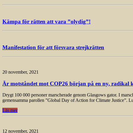
Kämpa för rätten att vara ”olydig”!
Manifestation för att försvara strejkrätten
20 november, 2021
Är motståndet mot COP26 början på en ny, radikal k
Drygt 100 000 personer marscherade genom Glasgows gator. I marschen, 
gemensamma parollen ”Global Day of Action for Climate Justice”. L
Läs mer
12 november, 2021