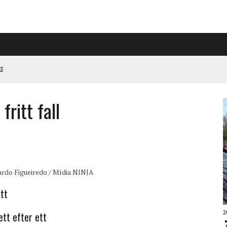
KE
PÅ RIGGAD S-KONGRESS
fritt fall
 KLIMATARBETE REJÄLT”
ardo Figueiredo / Mídia NINJA
ätt
2
tt efter ett