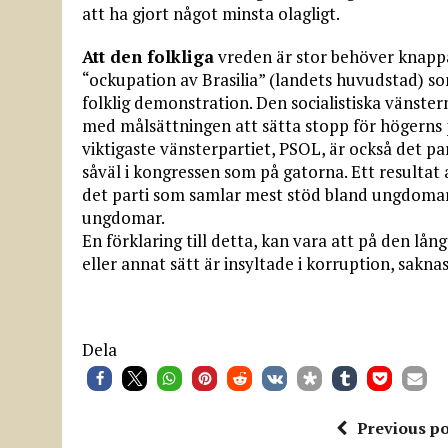
att ha gjort något minsta olagligt.
Att den folkliga
vreden är stor behöver knappa
“ockupation av Brasilia” (landets huvudstad) so
folklig demonstration. Den socialistiska vänster
med målsättningen att sätta stopp för högerns po
viktigaste vänsterpartiet, PSOL, är också det p
såväl i kongressen som på gatorna. Ett resultat 
det parti som samlar mest stöd bland ungdomar
ungdomar.
En förklaring till detta, kan vara att på den lån
eller annat sätt är insyltade i korruption, sakn
Dela
Previous po