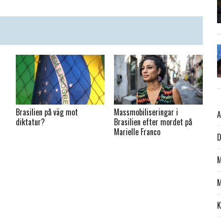
Brasilien på väg mot
Massmobiliseringar i
A
diktatur?
Brasilien efter mordet på
Marielle Franco
D
M
M
K