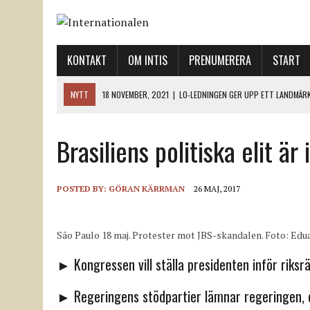
KONTAKT
OM INTIS
PRENUMERERA
START
NYTT
18 NOVEMBER, 2021
|
LO-LEDNINGEN GER UPP ETT LANDMÄR
12 NOVEMBER, 2021
|
ETT STEG TILL VÄNSTER OCH TVÅ TILL HÖGER 
Brasiliens politiska elit är i 
12 NOVEMBER, 2021
|
NÄR DE DÖDA TAR SIG RÖST
12 NOVEMBER, 2021
|
”SVENSKA FACKFÖRBUND BEHÖVER SKÄRPA SITT
18 NOVEMBER, 2021
|
SVENONIUS UTBUAD VID DEMONSTRATION
POSTED BY:
GÖRAN KÄRRMAN
26 MAJ, 2017
São Paulo 18 maj. Protester mot JBS-skandalen. Foto: Edu
► Kongressen vill ställa presidenten inför riksr
► Regeringens stödpartier lämnar regeringen, e