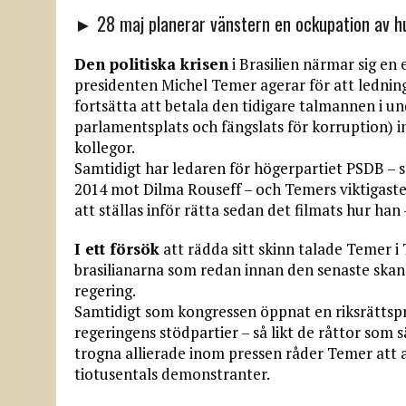
► 28 maj planerar vänstern en ockupation av 
Den politiska krisen
i Brasilien närmar sig en
presidenten Michel Temer agerar för att ledninge
fortsätta att betala den tidigare talmannen i u
parlamentsplats och fängslats för korruption) in
kollegor.
Samtidigt har ledaren för högerpartiet PSDB – 
2014 mot Dilma Rouseff – och Temers viktigast
att ställas inför rätta sedan det filmats hur han
I ett försök
att rädda sitt skinn talade Temer i
brasilianarna som redan innan den senaste ska
regering.
Samtidigt som kongressen öppnat en riksrättsp
regeringens stödpartier – så likt de råttor som
trogna allierade inom pressen råder Temer att a
tiotusentals demonstranter.