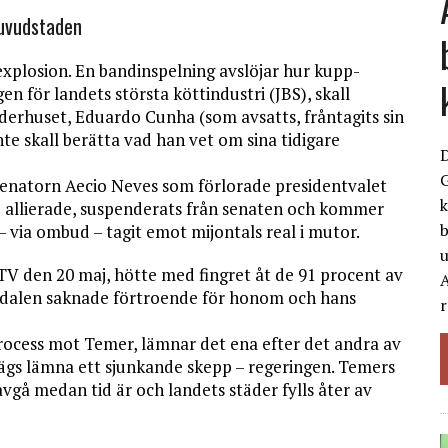
huvudstaden
 explosion. En bandinspelning avslöjar hur kupp-
n för landets största köttindustri (JBS), skall
nderhuset, Eduardo Cunha (som avsatts, fråntagits sin
te skall berätta vad han vet om sina tidigare
G
senatorn Aecio Neves som förlorade presidentvalet
k
e allierade, suspenderats från senaten och kommer
b
 – via ombud – tagit emot mijontals real i mutor.
 TV den 20 maj, hötte med fingret åt de 91 procent av
A
ndalen saknade förtroende för honom och hans
r
rocess mot Temer, lämnar det ena efter det andra av
 sägs lämna ett sjunkande skepp – regeringen. Temers
vgå medan tid är och landets städer fylls åter av