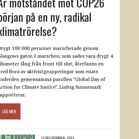
Är motståndet mot COP26
början på en ny, radikal
klimatrörelse?
Drygt 100 000 personer marscherade genom
lasgows gator. I marschen, som sades vara drygt 4
ilometer lång från front till slut, återfanns en
red flora av aktivistgrupperingar som enats
underden gemensamma parollen ”Global Day of
ction for Climate Justice”. Ludvig Sunnemark
apporterar.
LÄS MER
12 NOVEMBER, 2021