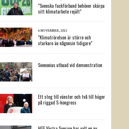
”Svenska fackförbund behöver skärpa
sitt klimatarbete rejält”
6 NOVEMBER, 2021
”Klimatrörelsen är större och
starkare än någonsin tidigare”
Svenonius utbuad vid demonstration
Ett steg till vänster och två till höger
på riggad S-kongress
HGF Västra Sverige har valt en ny