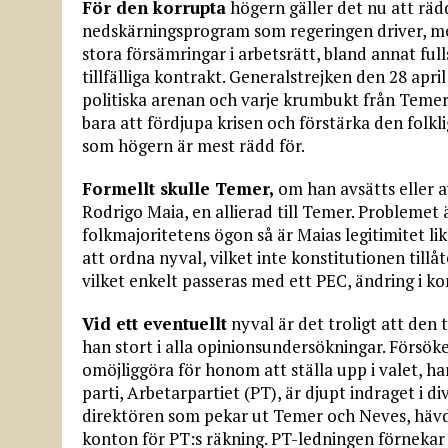
För den korrupta
högern gäller det nu att räd
nedskärningsprogram som regeringen driver, me
stora försämringar i arbetsrätt, bland annat full
tillfälliga kontrakt. Generalstrejken den 28 apri
politiska arenan och varje krumbukt från Temer
bara att fördjupa krisen och förstärka den folk
som högern är mest rädd för.
Formellt skulle Temer,
om han avsätts eller 
Rodrigo Maia, en allierad till Temer. Problemet ä
folkmajoritetens ögon så är Maias legitimitet li
att ordna nyval, vilket inte konstitutionen tillåt
vilket enkelt passeras med ett PEC, ändring i kon
Vid ett eventuellt
nyval är det troligt att den t
han stort i alla opinionsundersökningar. Försök
omöjliggöra för honom att ställa upp i valet, ha
parti, Arbetarpartiet (PT), är djupt indraget i 
direktören som pekar ut Temer och Neves, hävda
konton för PT:s räkning. PT-ledningen förnekar 