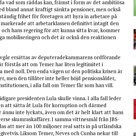
da vad som räddas kan, främst i form av det ambitiösa
d bland annat kraftigt sänkta pensioner, men också
ständig frihet för företagen att hyra in arbetare på
l markerade att arbetarklassen definitivt intagit den
 och hans regering för att kunna sitta kvar, kommer
liga mobiliseringen och det är också den reaktionen
avgår ersättas av deputeradekammarens ordförande
r förstås att om Temer har liten legitimitet i
ka med noll. Den enda vägen ur den politiska krisen är
er, men den tillåter inte heller höjd pensionsålder,
stitutionen, i alla fall om Temer får som han vill.
idigare presidenten Lula skulle vinna. I alla fall leder
en att sätta åt Lula för korruption och därmed
r ännu inte lyckats, även om det är helt klart att hans
diverse skumraskaffärer. I samma vittnesmål från JBS-
s att mer än 100 miljoner real satts in på utländska
givetvis. Liksom Temer, Neves och Cunha nekar till