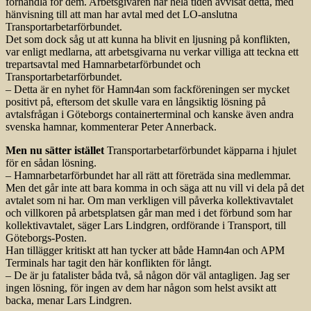
förhandla för dem. Arbetsgivaren har hela tiden avvisat detta, med
hänvisning till att man har avtal med det LO-anslutna
Transportarbetarförbundet.
Det som dock såg ut att kunna ha blivit en ljusning på konflikten,
var enligt medlarna, att arbetsgivarna nu verkar villiga att teckna ett
trepartsavtal med Hamnarbetarförbundet och
Transportarbetarförbundet.
– Detta är en nyhet för Hamn4an som fackföreningen ser mycket
positivt på, eftersom det skulle vara en långsiktig lösning på
avtalsfrågan i Göteborgs containerterminal och kanske även andra
svenska hamnar, kommenterar Peter Annerback.
Men nu sätter istället
Transportarbetarförbundet käpparna i hjulet
för en sådan lösning.
– Hamnarbetarförbundet har all rätt att företräda sina medlemmar.
Men det går inte att bara komma in och säga att nu vill vi dela på det
avtalet som ni har. Om man verkligen vill påverka kollektivavtalet
och villkoren på arbetsplatsen går man med i det förbund som har
kollektivavtalet, säger Lars Lindgren, ordförande i Transport, till
Göteborgs-Posten.
Han tillägger kritiskt att han tycker att både Hamn4an och APM
Terminals har tagit den här konflikten för långt.
– De är ju fatalister båda två, så någon dör väl antagligen. Jag ser
ingen lösning, för ingen av dem har någon som helst avsikt att
backa, menar Lars Lindgren.