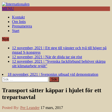
MENU
Kontakt
Om Intis
Prenumerera
Start
Nytt
12 november, 2021
|
Ett steg till vänster och två till höger på
riggad S-kongress
12 november, 2021
|
När de döda tar sig röst
12 november, 2021
|
”Svenska fackförbund behöver skärpa
sitt klimatarbete rejält”
18 november, 2021
|
Svenonius utbuad vid demonstration
18 november, 2021
|
LO-ledningen ger upp ett landmärke
Sök
efter:
Transport sätter käppar i hjulet för ett
trepartsavtal
Posted By:
Per Leander
17 mars, 2017