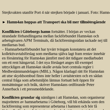
Strejkvakten utanför Port 4 när strejken började i januari. Foto: Ham
► Hamn4an hoppas att Transport ska bli mer tillmötesgående
Konflikten i Göteborgs hamn
fortsätter. I början av veckan
strandade förhandlingarna mellan fackförbundet Hamn4an och
arbetsgivaren APM Terminals, då fackföreningssidan tackade nej till
medlarnas bud.
– Hamnarbetarförbundet har tyvärr tvingats konstatera att det
kollektivavtalsförslag som medlarna själva lagt fram rentav innebär
en försämring för Hamn4an jämfört med det tidigare medlarbudet
om ett rent hängavtal. I det nya förslaget anges till exempel
uttryckligen att Hamn4an skulle avtala bort centrala regler i
Medbestämmandelagen (MBL). Någon klarlagd rätt för Hamn4an
att utse skyddsombud finns inte heller i avtalstexten och en sådan
central fråga som arbetsmiljön lämnas fortsatt helt öppen för
motsättningar och bråk, skriver Hamn4ans ordförande Peter
Annerback i ett pressmeddelande.
Konflikten grundar sig
nämligen i att Hamn4an, som organiserar
majoriteten av hamnarbetarna i Göteborg, vill bli erkända som den
fackförening som representerar arbetarna i hamnen och bör få