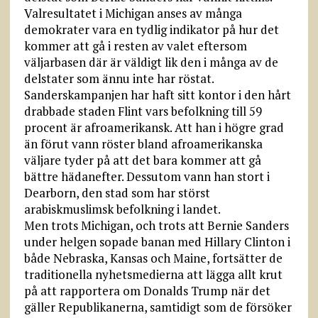
Valresultatet i Michigan anses av många
demokrater vara en tydlig indikator på hur det
kommer att gå i resten av valet eftersom
väljarbasen där är väldigt lik den i många av de
delstater som ännu inte har röstat.
Sanderskampanjen har haft sitt kontor i den hårt
drabbade staden Flint vars befolkning till 59
procent är afroamerikansk. Att han i högre grad
än förut vann röster bland afroamerikanska
väljare tyder på att det bara kommer att gå
bättre hädanefter. Dessutom vann han stort i
Dearborn, den stad som har störst
arabiskmuslimsk befolkning i landet.
Men trots Michigan, och trots att Bernie Sanders
under helgen sopade banan med Hillary Clinton i
både Nebraska, Kansas och Maine, fortsätter de
traditionella nyhetsmedierna att lägga allt krut
på att rapportera om Donalds Trump när det
gäller Republikanerna, samtidigt som de försöker