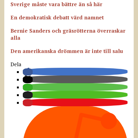
Sverige måste vara bättre än så här
En demokratisk debatt värd namnet
Bernie Sanders och gräsrötterna överraskar
alla
Den amerikanska drömmen är inte till salu
Dela