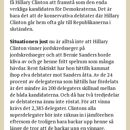
få Hillary Clinton att framstå som den enda
verkliga kandidaten för Demokraterna. Det är
bara det att de konservativa delstater där Hillary
Clinton går hem ofta går till Republikanerna i
slutänden.
Situationen just
nu är alltså inte att Hillary
Clinton vinner jordskredsseger på
jordskredsseger och att Bernie Sanders borde
kliva av och ge henne fritt spelrum som många
hävdar. Rent faktiskt har hon hittills kammat
ihop elva delstater mot Sanders åtta. Av de 24
procent av delegaterna som hittills har fördelats
är det mindre än 200 delegaters skillnad mellan
de båda kandidaterna. Och då har två tredjedelar
av delstaterna ännu inte röstat. För att vinna
krävs det 2,383 delegater. Clintons alla
superdelegater bör inte räknas in i jämförelsen
eftersom de troligen bara backar upp henne så
länge de tror att de backar upp en vinnare.