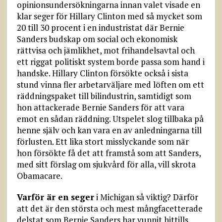
opinionsundersökningarna innan valet visade en
klar seger för Hillary Clinton med så mycket som
20 till 30 procent i en industristat där Bernie
Sanders budskap om social och ekonomisk
rättvisa och jämlikhet, mot frihandelsavtal och
ett riggat politiskt system borde passa som hand i
handske. Hillary Clinton försökte också i sista
stund vinna fler arbetarväljare med löften om ett
räddningspaket till bilindustrin, samtidigt som
hon attackerade Bernie Sanders för att vara
emot en sådan räddning. Utspelet slog tillbaka på
henne själv och kan vara en av anledningarna till
förlusten. Ett lika stort misslyckande som när
hon försökte få det att framstå som att Sanders,
med sitt förslag om sjukvård för alla, vill skrota
Obamacare.
Varför är en seger
i Michigan så viktig? Därför
att det är den största och mest mångfacetterade
delstat som Bernie Sanders har vunnit hittills.