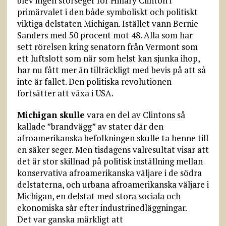
blev ingen storseger för Hillary Clinton i
primärvalet i den både symboliskt och politiskt
viktiga delstaten Michigan. Istället vann Bernie
Sanders med 50 procent mot 48. Alla som har
sett rörelsen kring senatorn från Vermont som
ett luftslott som när som helst kan sjunka ihop,
har nu fått mer än tillräckligt med bevis på att så
inte är fallet. Den politiska revolutionen
fortsätter att växa i USA.
Michigan skulle
vara en del av Clintons så
kallade ”brandvägg” av stater där den
afroamerikanska befolkningen skulle ta henne till
en säker seger. Men tisdagens valresultat visar att
det är stor skillnad på politisk inställning mellan
konservativa afroamerikanska väljare i de södra
delstaterna, och urbana afroamerikanska väljare i
Michigan, en delstat med stora sociala och
ekonomiska sår efter industrinedläggningar.
Det var ganska märkligt att