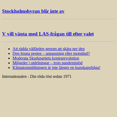
Stockholmshyran blir inte av
V vill vänta med LAS-frågan till efter valet
Att rädda välfärden genom att skära ner den
Den bruna pesten – anpassning eller motstånd?
Moderata Skurkpartiets kontrarevolution
Miljarder i utdelningar – trots pandemistöd
Klimatomställningen är inte längre en kunskapsfråga!
Internationalen - Din röda röst sedan 1971