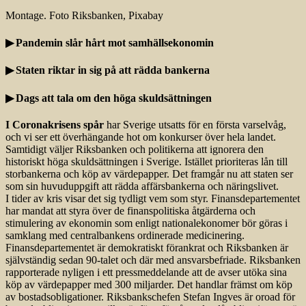
Montage. Foto Riksbanken, Pixabay
▶ Pandemin slår hårt mot samhällsekonomin
▶ Staten riktar in sig på att rädda bankerna
▶ Dags att tala om den höga skuldsättningen
I Coronakrisens spår
har Sverige utsatts för en första varselvåg,
och vi ser ett överhängande hot om konkurser över hela landet.
Samtidigt väljer Riksbanken och politikerna att ignorera den
historiskt höga skuldsättningen i Sverige. Istället prioriteras lån till
storbankerna och köp av värdepapper. Det framgår nu att staten ser
som sin huvuduppgift att rädda affärsbankerna och näringslivet.
I tider av kris visar det sig tydligt vem som styr. Finans­departementet
har mandat att styra över de finanspolitiska åtgärderna och
stimulering av ekonomin som enligt nationalekonomer bör göras i
samklang med centralbankens ordinerade medicinering.
Finansdepartementet är demokratiskt förankrat och Riksbanken är
självständig sedan 90-talet och där med ansvarsbefriade. Riksbanken
rapporterade nyligen i ett pressmeddelande att de avser utöka sina
köp av värdepapper med 300 miljarder. Det handlar främst om köp
av bostadsobligationer. Riksbanks­chefen Stefan Ingves är oroad för