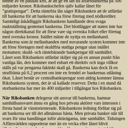
timme av en påtalad kris, är att ge ett lån till affärsbankerna på 500
miljarder kronor. Riksbankschefen själv kallar lånet för
”gratispengar”. Detta räntefria lån säger Riksbanken att de utfärdar
till bankerna för att bankerna ska förse företag med nödkrediter.
Samtidigt åskådliggör Riksbankens handlande dess svaga
maktställning gentemot bankerna. Det blottlägger att staten inte har
någon direktkanal för att förse vare sig svenska folket eller företag
med svenska kronor. Istället måste de nyttja en mellanhand.
Bankerna som är mellanhanden med nuvarande system kommer inte
att förse företagen med skuldfria statliga pengar utan istället
motsatsen; skuld- och räntebärande bankp­engar till samhället.
Lånet som Riksbanken utfärdar skiljer sig på en annan punkt från
vanliga lån, den kommer med enbart ett direktiv och inga villkor
ställs på var pengarna faktiskt skall gå. Bankerna kan dock få en
straffränta på 0,2 procent om inte en femdel av bankernas utlåning
ökat. Lånet består av centralbankspengar som aldrig kommer lämna
Riksbankens system, det är så kallade reserver. Detta i en stund då
storbankerna har mer än 400 miljarder i tillgångar hos Riksbanken.
När Riksbanken
delegerar sitt ansvar till bankerna, hamnar
samhällsansvaret ännu en gång hos privata aktörer vars intressen i
första hand är vinstorienterade. Riksbankens ledning förlitar sig på
att bankerna ser till det allmännas bästa. Men privata banker står till
svars för sina handlingar inför aktieägarna, inte samhället. Tidningen
Affärsvärlden rapporterar mer än en vecka efter lånet blivit