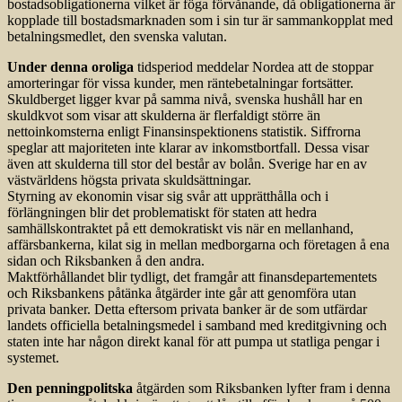
bostadsobligationerna vilket är föga förvånande, då obligationerna är
kopplade till bostadsmarknaden som i sin tur är sammankopplat med
bet­al­nings­medlet, den svenska valutan.
Under denna oroliga
tidsperiod meddelar Nordea att de stoppar
amorteringar för vissa kunder, men räntebetalningar fortsätter.
Skuldberget ligger kvar på samma nivå, svenska hushåll har en
skuldkvot som visar att skulderna är flerfaldigt större än
nettoinkomsterna enligt Finansinspektionens statistik. Siffrorna
speglar att majoriteten inte klarar av inkomstbortfall. Dessa visar
även att skulderna till stor del består av bolån. Sverige har en av
västvärldens högsta privata skuldsättningar.
Styrning av ekonomin visar sig svår att upprätthålla och i
förlängningen blir det problematiskt för staten att hedra
samhällskontraktet på ett demokratiskt vis när en mellanhand,
affärsbankerna, kilat sig in mellan medborgarna och företagen å ena
sidan och Riksbanken å den andra.
Maktförhållandet blir tydligt, det framgår att finansdepartementets
och Riksbankens påtänka åtgärder inte går att genomföra utan
privata banker. Detta eftersom privata banker är de som utfärdar
landets officiella betalningsmedel i samband med kreditgivning och
staten inte har någon direkt kanal för att pumpa ut statliga pengar i
systemet.
Den penningpolitska
åtgärden som Riksbanken lyfter fram i denna