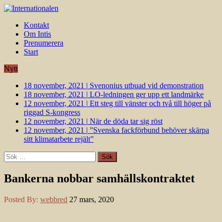
Kontakt
Om Intis
Prenumerera
Start
Nytt
18 november, 2021
|
Svenonius utbuad vid demonstration
18 november, 2021
|
LO-ledningen ger upp ett landmärke
12 november, 2021
|
Ett steg till vänster och två till höger på
riggad S-kongress
12 november, 2021
|
När de döda tar sig röst
12 november, 2021
|
”Svenska fackförbund behöver skärpa
sitt klimatarbete rejält”
Sök
efter:
Bankerna nobbar samhällskontraktet
Posted By:
webbred
27 mars, 2020