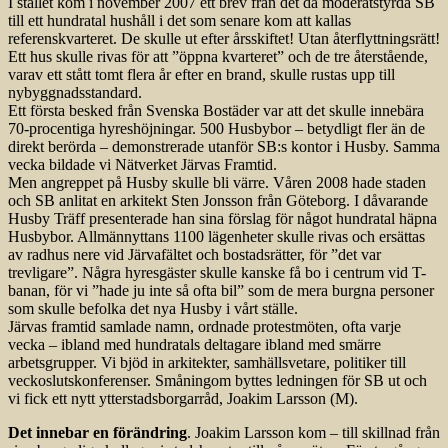
I stället kom i november 2007 ett brev från det då moderatstyrda SB
till ett hundratal hushåll i det som senare kom att kallas
referenskvarteret. De skulle ut efter årsskiftet! Utan återflyttningsrätt!
Ett hus skulle rivas för att ”öppna kvarteret” och de tre återstående,
varav ett stått tomt flera år efter en brand, skulle rustas upp till
nybyggnadsstandard.
Ett första besked från Svenska Bostäder var att det skulle innebära
70-procentiga hyreshöjningar. 500 Husbybor – betydligt fler än de
direkt berörda – demonstrerade utanför SB:s kontor i Husby. Samma
vecka bildade vi Nätverket Järvas Framtid.
Men angreppet på Husby skulle bli värre. Våren 2008 hade staden
och SB anlitat en arkitekt Sten Jonsson från Göteborg. I dåvarande
Husby Träff presenterade han sina förslag för något hundratal häpna
Husbybor. Allmännyttans 1100 lägenheter skulle rivas och ersättas
av radhus nere vid Järvafältet och bostadsrätter, för ”det var
trevligare”. Några hyresgäster skulle kanske få bo i centrum vid T-
banan, för vi ”hade ju inte så ofta bil” som de mera burgna personer
som skulle befolka det nya Husby i vårt ställe.
Järvas framtid samlade namn, ordnade protestmöten, ofta varje
vecka – ibland med hundratals deltagare ibland med smärre
arbetsgrupper. Vi bjöd in arkitekter, samhällsvetare, politiker till
veckoslutskonferenser. Småningom byttes ledningen för SB ut och
vi fick ett nytt ytterstadsborgarråd, Joakim Larsson (M).
Det innebar en förändring
. Joakim Larsson kom – till skillnad från