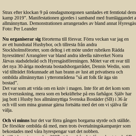
Strax efter klockan 9 på onsdagsmorgonen samlades ett femtiotal demo
kamp 2019”. Manifestationen gjordes i samband med framläggandet av b
allmännyttan. Demonstrationen arrangerades av bland annat Hyresgäs
Foto: Per Leander
Nu organiserar sig
förorterna till försvar. Förra veckan var jag en
av ett hundratal Husbybor, och tillresta från andra
Stockholmsförorter, som deltog i ett möte under rubriken Rädda
hyresrätten! Arrangörer var bland andra ideella nätverket Norra
Järvas stadsdelsråd och Hyresgästföreningen. Mötet var ett svar till
det nya 30-åriga moderata bostadsborgarrådet, Dennis Wedin, som
vid tillträdet förkunnade att han brann av lust att privatisera och
ombilda allmännyttan i ytterområdena ”så att folk får äga sin
bostad”.
Det var som att vrida om en kniv i magen. Inte för att det kom som
en överraskning, mera som en bekräftelse på ens farhågor. Själv har
jag bott i Husby hos allmännyttiga Svenska Bostäder (SB) i 36 år
och vill som mina grannar gärna fortsätta med det om vi själva får
välja.
Och vi minns
hur det var förra gången borgarna styrde och ställde.
De försökte ombilda då med, men trots övertalningskampanjer som
bekostades med våra hyrespengar vart det nobben.