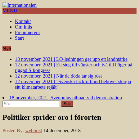
MENU
Kontakt
Om Intis
Prenumerera
Start
Nytt
18 november, 2021
|
LO-ledningen ger upp ett landmärke
12 november, 2021
|
Ett steg till vänster och två till höger på
riggad S-kongress
12 november, 2021
|
När de döda tar sig röst
12 november, 2021
|
”Svenska fackförbund behöver skärpa
sitt klimatarbete rejält”
18 november, 2021
|
Svenonius utbuad vid demonstration
Sök
efter:
Politiker sprider oro i förorten
Posted By:
webbred
14 december, 2018