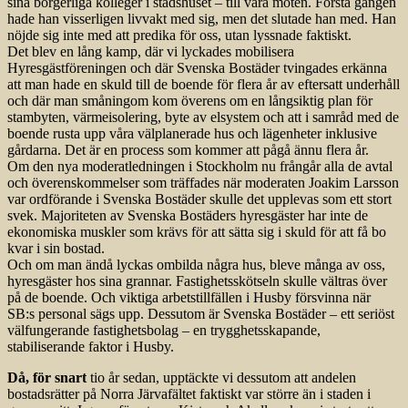
sina borgerliga kolleger i stadshuset – till våra möten. Första gången
hade han visserligen livvakt med sig, men det slutade han med. Han
nöjde sig inte med att predika för oss, utan lyssnade faktiskt.
Det blev en lång kamp, där vi lyckades mobilisera
Hyresgästföreningen och där Svenska Bostäder tvingades erkänna
att man hade en skuld till de boende för flera år av eftersatt underhåll
och där man småningom kom överens om en långsiktig plan för
stambyten, värmeisolering, byte av elsystem och att i samråd med de
boende rusta upp våra välplanerade hus och lägenheter inklusive
gårdarna. Det är en process som kommer att pågå ännu flera år.
Om den nya moderatledningen i Stockholm nu frångår alla de avtal
och överenskommelser som träffades när moderaten Joakim Larsson
var ordförande i Svenska Bostäder skulle det upplevas som ett stort
svek. Majoriteten av Svenska Bostäders hyresgäster har inte de
ekonomiska muskler som krävs för att sätta sig i skuld för att få bo
kvar i sin bostad.
Och om man ändå lyckas ombilda några hus, bleve många av oss,
hyresgäster hos sina grannar. Fastighetsskötseln skulle vältras över
på de boende. Och viktiga arbetstillfällen i Husby försvinna när
SB:s personal sägs upp. Dessutom är Svenska Bostäder – ett seriöst
välfungerande fastighetsbolag – en trygghetsskapande,
stabiliserande faktor i Husby.
Då, för snart
tio år sedan, upptäckte vi dessutom att andelen
bostadsrätter på Norra Järvafältet faktiskt var större än i staden i