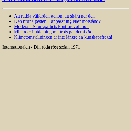
Att rädda välfärden genom att skära ner den
Den bruna pesten – anpassning eller motstånd?
Moderata Skurkpartiets kontrarevolution
Miljarder i utdelningar – trots pandemistöd
Klimatomställningen är inte längre en kunskapsfråga!
Internationalen - Din röda röst sedan 1971