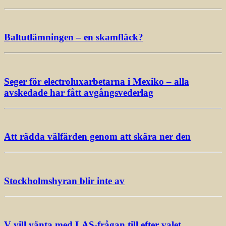
Baltutlämningen – en skamfläck?
Seger för electroluxarbetarna i Mexiko – alla
avskedade har fått avgångsvederlag
Att rädda välfärden genom att skära ner den
Stockholmshyran blir inte av
V vill vänta med LAS-frågan till efter valet