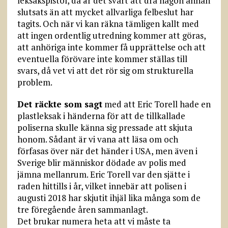
leksakspistol, då är det svårt att dra någon annan
slutsats än att mycket allvarliga felbeslut har
tagits. Och när vi kan räkna tämligen kallt med
att ingen ordentlig utredning kommer att göras,
att anhöriga inte kommer få upprättelse och att
eventuella förövare inte kommer ställas till
svars, då vet vi att det rör sig om strukturella
problem.
Det räckte som sagt
med att Eric Torell hade en
plastleksak i händerna för att de tillkallade
poliserna skulle känna sig pressade att skjuta
honom. Sådant är vi vana att läsa om och
förfasas över när det händer i USA, men även i
Sverige blir människor dödade av polis med
jämna mellanrum. Eric Torell var den sjätte i
raden hittills i år, vilket innebär att polisen i
augusti 2018 har skjutit ihjäl lika många som de
tre föregående åren sammanlagt.
Det brukar numera heta att vi måste ta