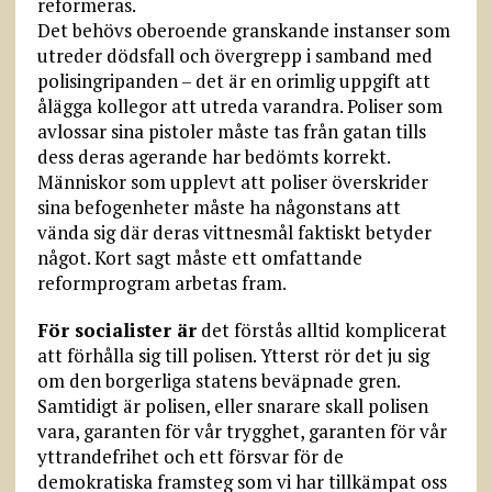
reformeras.
Det behövs oberoende granskande instanser som
utreder dödsfall och övergrepp i samband med
polisingripanden – det är en orimlig uppgift att
ålägga kollegor att utreda varandra. Poliser som
avlossar sina pistoler måste tas från gatan tills
dess deras agerande har bedömts korrekt.
Människor som upplevt att poliser överskrider
sina befogenheter måste ha någonstans att
vända sig där deras vittnesmål faktiskt betyder
något. Kort sagt måste ett omfattande
reformprogram arbetas fram.
För socialister är
det förstås alltid komplicerat
att förhålla sig till polisen. Ytterst rör det ju sig
om den borgerliga statens beväpnade gren.
Samtidigt är polisen, eller snarare skall polisen
vara, garanten för vår trygghet, garanten för vår
yttrandefrihet och ett försvar för de
demokratiska framsteg som vi har tillkämpat oss