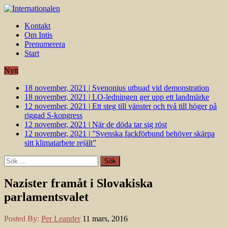
Kontakt
Om Intis
Prenumerera
Start
Nytt
18 november, 2021
|
Svenonius utbuad vid demonstration
18 november, 2021
|
LO-ledningen ger upp ett landmärke
12 november, 2021
|
Ett steg till vänster och två till höger på
riggad S-kongress
12 november, 2021
|
När de döda tar sig röst
12 november, 2021
|
”Svenska fackförbund behöver skärpa
sitt klimatarbete rejält”
Sök
efter:
Nazister framåt i Slovakiska
parlamentsvalet
Posted By:
Per Leander
11 mars, 2016