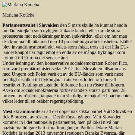
Mariana Kotleba
Parlamentsvalet i Slovakien
den 5 mars skulle ha kunnat handla
om lärarstrejken som nyligen skakade landet, eller om de stora
protesterna mot nedskärningar inom sjukvården, eller om hur man
ska komma till rätta med den 10 procent höga arbetslösheten. Istället
blev invandringsmotståndet valets stora fråga, trots att det lilla EU-
landet knappt har tagit emot en enda av de många flyktingar som
kommit till Europa det senaste året.
Under ledning av den konservative socialdemokraten Robert Fico,
som varit premiärminister sedan 2012, har Slovakien tillsammans
med Ungern och Polen varit ett av de EU-länder som varit mest
fientligt inställda till flyktingar. Trots Ficos löften om fortsatt
restriktivt flyktingmottagande, förlorade han nu röster till högern.
Även om socialdemokraterna förblev landets största parti med 28
procent av rösterna, tappade man sin tidigare majoritet i parlamentet,
vilket leder till en osäker regeringsbildning.
Mest skrämmande
är att det öppet nazistiska partiet Vårt Slovakien
fick 8 procent av rösterna. Det är första gången Vårt Slovakien
kommer in i det nationella parlamentet, men på lokal nivå har
nazisterna tidigare haft stora framgångar. Partiets ledare Marian
Kotleba är sedan 2013 guvernör i regionen Banska Bystrica, där