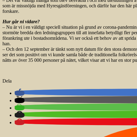
– Det var väldigt många som blev besvikna i och med uteslutningen av 
som är missnöjda med Hyresgästföreningen, och därför har den här platt
forskare.
Hur går ni vidare?
– Nu är vi i en väldigt speciell situation på grund av corona-pandemin
stormöte bredda den ledningsgruppen till att innefatta betydligt fler per
förankring ute i bostadsområdena. Vi ser också ett behov av att sprida
han.
– Och den 12 september är tänkt som nytt datum för den stora demonstra
ser det som positivt om vi kunde samla både de traditionella folkrörelse
nåtts av över 35 000 personer på nätet, vilket visar att vi har en stor 
Dela