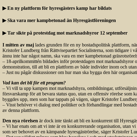
▶ En ny plattform för hyresgästers kamp har bildats
▶ Ska vara mer kampbetonad än Hyresgästföreningen
▶ Tar sikte på protestdag mot marknadshyror 12 september
I mitten av maj
lades grunden för en ny bostadspolitisk plattform, nä
Kristofer Lundberg från Rättvisepartiet Socialisterna, som tidigare i v
ännu inte har något namn, ska vara en mer kampbetonad gräsrotsrörel
– 18-aprilkommittén bildades inför protestdagen mot marknadshyror och
demonstration, till att bli en plattform av både individer inom och u
– Just nu pågår diskussioner om hur man ska bygga den här organisati
Vad kan det bli för ett program?
– Vi vill ta upp kampen mot marknadshyra, ombildningar, utförsäljning
försvarskamp för att bevara status quo, utan en offensiv rörelse som kan
byggdes upp, men som har tappats på vägen, säger Kristofer Lundber
– Visst behöver vi dialog med politiker och förhandlingar med bostads
av denna plattform.
Den nya rörelsen
är dock inte tänkt att bli en konkurrent till Hyresg
– Vi har enats om att vi inte är en konkurrerande organisation, utan vi 
som ser behovet av en kämpande hyresgäströrelse, säger Kristofer Lun