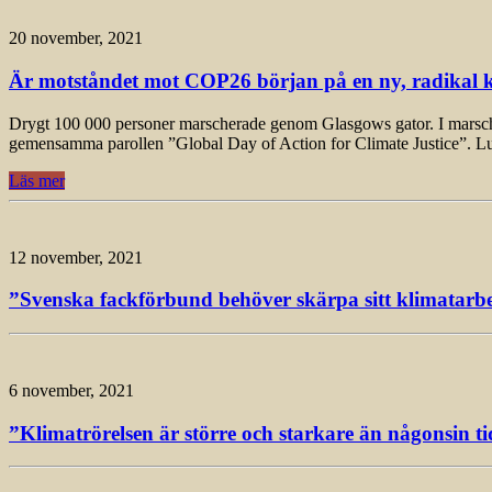
20 november, 2021
Är motståndet mot COP26 början på en ny, radikal k
Drygt 100 000 personer marscherade genom Glasgows gator. I marschen, 
gemensamma parollen ”Global Day of Action for Climate Justice”. L
Läs mer
12 november, 2021
”Svenska fackförbund behöver skärpa sitt klimatarbet
6 november, 2021
”Klimatrörelsen är större och starkare än någonsin ti