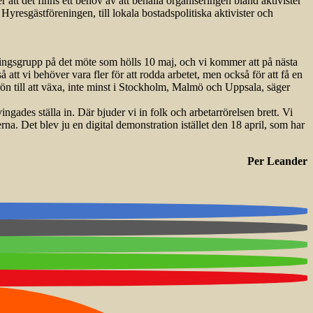
t det finns ett behov av att behålla organiseringen bland aktivister
resgästföreningen, till lokala bostads­politiska aktivister och
edningsgrupp på det möte som hölls 10 maj, och vi kommer att på nästa
å att vi behöver vara fler för att rodda arbetet, men också för att få en
rön till att växa, inte minst i Stockholm, Malmö och Uppsala, säger
ades ställa in. Där bjuder vi in folk och arbetarrörelsen brett. Vi
rna. Det blev ju en digital demonstration istället den 18 april, som har
Per Leander