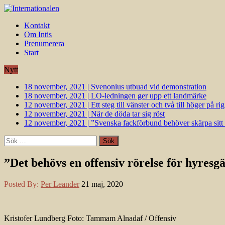
Kontakt
Om Intis
Prenumerera
Start
Nytt
18 november, 2021
|
Svenonius utbuad vid demonstration
18 november, 2021
|
LO-ledningen ger upp ett landmärke
12 november, 2021
|
Ett steg till vänster och två till höger på 
12 november, 2021
|
När de döda tar sig röst
12 november, 2021
|
”Svenska fackförbund behöver skärpa sitt k
Sök
efter:
”Det behövs en offensiv rörelse för hyresg
Posted By:
Per Leander
21 maj, 2020
Kristofer Lundberg Foto: Tammam Alnadaf / Offensiv