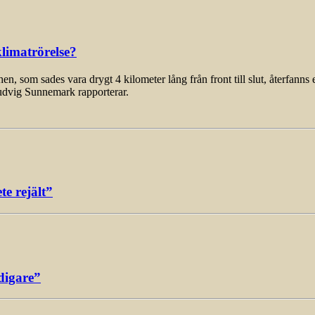
limatrörelse?
som sades vara drygt 4 kilometer lång från front till slut, återfanns 
udvig Sunnemark rapporterar.
e rejält”
digare”