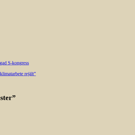
riggad S-kongress
limatarbete rejält”
äster”