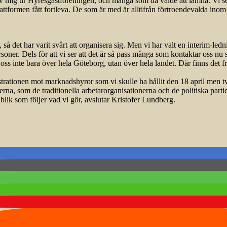
mig ur Hyresgästföreningen, och många som då valde att lämna. Vi ser at
formen fått fortleva. De som är med är alltifrån förtroendevalda inom Hy
, så det har varit svårt att organisera sig. Men vi har valt en interim-l
soner. Dels för att vi ser att det är så pass många som kontaktar oss nu s
 oss inte bara över hela Göteborg, utan över hela landet. Där finns det f
tionen mot marknadshyror som vi skulle ha hållit den 18 april men tving
rna, som de traditionella arbetarorganisationerna och de politiska partie
publik som följer vad vi gör, avslutar Kristofer Lundberg.