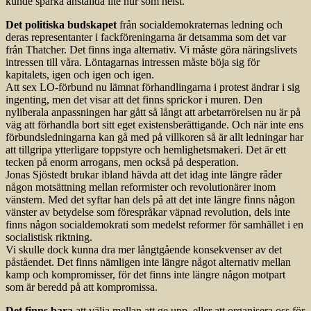
kunde sparka anställda lite hur som helst.
Det politiska budskapet
från socialdemokraternas ledning och
deras representanter i fackföreningarna är detsamma som det var
från Thatcher. Det finns inga alternativ. Vi måste göra näringslivets
intressen till våra. Löntagarnas intressen måste böja sig för
kapitalets, igen och igen och igen.
Att sex LO-förbund nu lämnat förhandlingarna i protest ändrar i sig
ingenting, men det visar att det finns sprickor i muren. Den
nyliberala anpassningen har gått så långt att arbetarrörelsen nu är på
väg att förhandla bort sitt eget existensberättigande. Och när inte ens
förbundsledningarna kan gå med på villkoren så är allt ledningar har
att tillgripa ytterligare toppstyre och hemlighetsmakeri. Det är ett
tecken på enorm arrogans, men också på desperation.
Jonas Sjöstedt brukar ibland hävda att det idag inte längre råder
någon motsättning mellan reformister och revolutionärer inom
vänstern. Med det syftar han dels på att det inte längre finns någon
vänster av betydelse som förespråkar väpnad revolution, dels inte
finns någon socialdemokrati som medelst reformer för samhället i en
socialistisk riktning.
Vi skulle dock kunna dra mer långtgående konsekvenser av det
påståendet. Det finns nämligen inte längre något alternativ mellan
kamp och kompromisser, för det finns inte längre någon motpart
som är beredd på att kompromissa.
Det finns bara
att välja mellan att ge upp, eller att organisera oss för