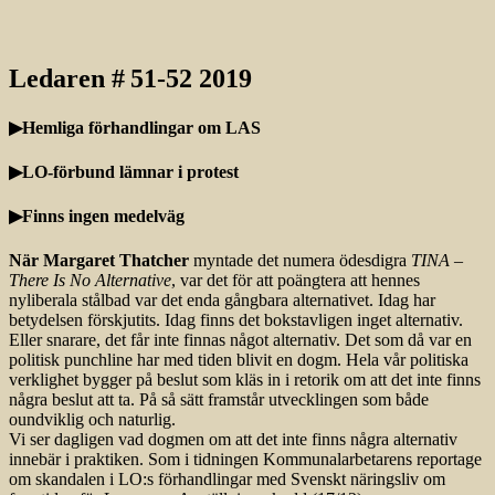
Ledaren # 51-52 2019
▶Hemliga förhandlingar om LAS
▶LO-förbund lämnar i protest
▶Finns ingen medelväg
När Margaret Thatcher
myntade det numera ödesdigra
TINA –
There Is No Alternative
, var det för att poängtera att hennes
nyliberala stålbad var det enda gångbara alternativet. Idag har
betydelsen förskjutits. Idag finns det bokstavligen inget alternativ.
Eller snarare, det får inte finnas något alternativ. Det som då var en
politisk punchline har med tiden blivit en dogm. Hela vår politiska
verklighet bygger på beslut som kläs in i retorik om att det inte finns
några beslut att ta. På så sätt framstår utvecklingen som både
oundviklig och naturlig.
Vi ser dagligen vad dogmen om att det inte finns några alternativ
innebär i praktiken. Som i tidningen Kommunalarbetarens reportage
om skandalen i LO:s förhandlingar med Svenskt näringsliv om