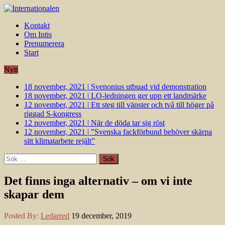
Kontakt
Om Intis
Prenumerera
Start
Nytt
18 november, 2021
|
Svenonius utbuad vid demonstration
18 november, 2021
|
LO-ledningen ger upp ett landmärke
12 november, 2021
|
Ett steg till vänster och två till höger på
riggad S-kongress
12 november, 2021
|
När de döda tar sig röst
12 november, 2021
|
”Svenska fackförbund behöver skärpa
sitt klimatarbete rejält”
Sök
efter:
Det finns inga alternativ – om vi inte
skapar dem
Posted By:
Ledarred
19 december, 2019