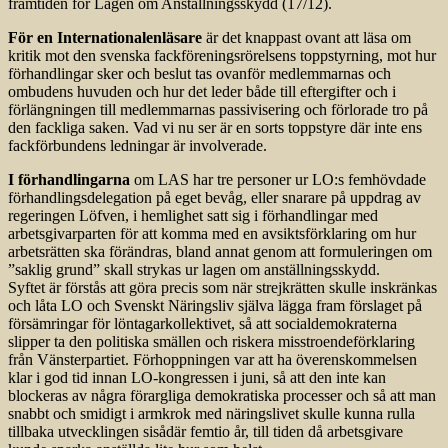
framtiden för Lagen om Anställningsskydd (17/12).
För en Internationalenläsare
är det knappast ovant att läsa om
kritik mot den svenska fackföreningsrörelsens toppstyrning, mot hur
förhandlingar sker och beslut tas ovanför medlemmarnas och
ombudens huvuden och hur det leder både till eftergifter och i
förlängningen till medlemmarnas passivisering och förlorade tro på
den fackliga saken. Vad vi nu ser är en sorts topp­styre där inte ens
fackförbundens ledningar är involverade.
I förhandlingarna
om LAS har tre personer ur LO:s femhövdade
förhandlingsdelegation på eget bevåg, eller snarare på uppdrag av
regeringen Löfven, i hemlighet satt sig i förhandlingar med
arbetsgivarparten för att komma med en avsiktsförklaring om hur
arbetsrätten ska förändras, bland annat genom att formuleringen om
”saklig grund” skall strykas ur lagen om anställningsskydd.
Syftet är förstås att göra precis som när strejkrätten skulle inskränkas
och låta LO och Svenskt Näringsliv själva lägga fram förslaget på
försämringar för löntagarkollektivet, så att socialdemokraterna
slipper ta den politiska smällen och riskera misstroendeförklaring
från Vänsterpartiet. Förhoppningen var att ha överenskommelsen
klar i god tid innan LO-kongressen i juni, så att den inte kan
blockeras av några förargliga demokratiska processer och så att man
snabbt och smidigt i armkrok med näringslivet skulle kunna rulla
tillbaka utvecklingen sisådär femtio år, till tiden då arbetsgivare