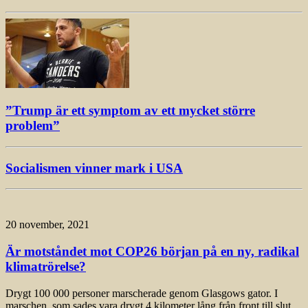
”Trump är ett symptom av ett mycket större
problem”
Socialismen vinner mark i USA
20 november, 2021
Är motståndet mot COP26 början på en ny, radikal
klimatrörelse?
Drygt 100 000 personer marscherade genom Glasgows gator. I
marschen, som sades vara drygt 4 kilometer lång från front till slut,