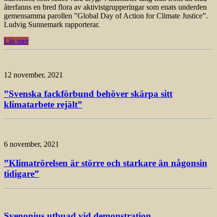
återfanns en bred flora av aktivistgrupperingar som enats underden
gemensamma parollen ”Global Day of Action for Climate Justice”.
Ludvig Sunnemark rapporterar.
Läs mer
12 november, 2021
”Svenska fackförbund behöver skärpa sitt
klimatarbete rejält”
6 november, 2021
”Klimatrörelsen är större och starkare än någonsin
tidigare”
Svenonius utbuad vid demonstration