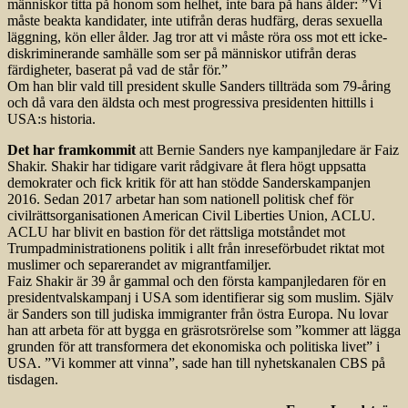
människor titta på honom som helhet, inte bara på hans ålder: ”Vi
måste beakta kandidater, inte utifrån deras hudfärg, deras sexuella
läggning, kön eller ålder. Jag tror att vi måste röra oss mot ett icke-
diskriminerande samhälle som ser på människor utifrån deras
färdigheter, baserat på vad de står för.”
Om han blir vald till president skulle Sanders tillträda som 79-åring
och då vara den äldsta och mest progressiva presidenten hittills i
USA:s historia.
Det har framkommit
att Bernie Sanders nye kampanjledare är Faiz
Shakir. Shakir har tidigare varit rådgivare åt flera högt uppsatta
demokrater och fick kritik för att han stödde Sanderskampanjen
2016. Sedan 2017 arbetar han som nationell politisk chef för
civilrättsorganisationen American Civil Liberties Union, ACLU.
ACLU har blivit en bastion för det rättsliga motståndet mot
Trumpadministrationens politik i allt från inreseförbudet riktat mot
muslimer och separerandet av migrantfamiljer.
Faiz Shakir är 39 år gammal och den första kampanjledaren för en
presidentvalskampanj i USA som identifierar sig som muslim. Själv
är Sanders son till judiska immigranter från östra Europa. Nu lovar
han att arbeta för att bygga en gräsrotsrörelse som ”kommer att lägga
grunden för att transformera det ekonomiska och politiska livet” i
USA. ”Vi kommer att vinna”, sade han till nyhetskanalen CBS på
tisdagen.