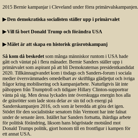
2015 Bernie kampanjar i Cleveland under förra primärvalskampanje
▶ Den demokratiska socialisten ställer upp i primärvalet
▶ Vill få bort Donald Trump och förändra USA
▶ Målet är att skapa en historisk gräsrotskampanj
Så kom då beskedet
som många människor runtom i USA hade
gått och väntat på i flera månader. Bernie Sanders ställer upp i
primärvalet som aspirant på att bli Demokraternas presidentkandidat
2020. Tillkännagivandet kom i tisdags och Sanders-forum i sociala
medier översvämmades omedelbart av skriftliga glädjetjut och ivriga
frågor kring mobilisering och kampanjarbete. Naturligtvis lät inte
påhoppen från Trumptroll och tidigare Hillary Clinton-supportrar
vänta på sig. Men dessa lyckades inte överskugga energin hos alla
de gräsrötter som lade stora delar av sin tid och energi på
Sanderskampanjen 2016, och som är beredda att göra det igen.
Stödet för den socialistiske senatorn från Vermont har inte falnat
under de senaste åren. Istället har Sanders fortsatta, ihärdiga arbete
för politisk förändring, liksom hans högröstade motstånd mot
Donald Trumps politik, gjort honom till en frontfigur i kampen för
ett annat USA.