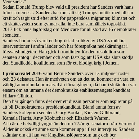
Venezuela.”
Sedan Donald Trump blev vald till president har Sanders varit hans
främsta nemesis. Sanders har motsatt sig Trumps politik med all sin
kraft och tagit strid efter strid för papperslösa migranter, klimatet och
ett skattesystem som gynnar alla, inte bara samhällets toppskikt.
2017 fick hans lagförslag om Medicare for all stöd av 16 demokrater
i senaten.
Sanders har också varit en högröstad kritiker av USA:s militära
interventioner i andra länder och har förespråkat nedskärningar i
försvarsbudgeten. Han gick i frontlinjen för den resolution som
senaten antog i december och som fastslog att USA ska sluta stödja
den Saudiledda koalitionen som för ett blodigt krig i Jemen.
I primärvalet 2016
vann Bernie Sanders över 13 miljoner röster
och 23 delstater. Han är medveten om att det nu kommer att vara ett
väldigt annorlunda primärval än förra gången, då han i slutänden var
ensam om att utmana det demokratiska etablissemangets kandidat
Hillary Clinton.
Den här gången finns det över ett dussin personer som aspirerar på
att bli Demokraternas presidentkandidat. Bland annat fem av
Sanders kollegor i senaten: Cory Booker, Kirsten Gillibrand,
Kamala Harris, Amy Klobuchar och Elizabeth Warren.
Alla är de betydligt yngre än den nu 77-årige senatorn från Vermont.
Ålder är också ett ämne som kommer upp i flera intervjuer. Sanders
skämtar om att han var långdistanslöpare som ung och ber