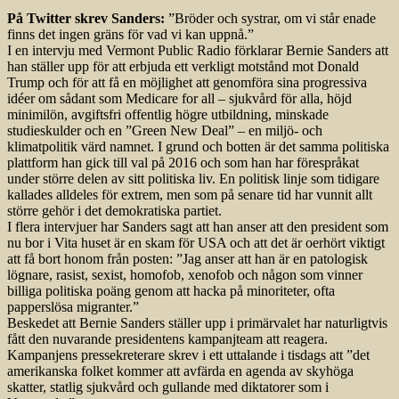
På Twitter skrev Sanders:
”Bröder och systrar, om vi står enade
finns det ingen gräns för vad vi kan uppnå.”
I en intervju med Vermont Public Radio förklarar Bernie Sanders att
han ställer upp för att erbjuda ett verkligt motstånd mot Donald
Trump och för att få en möjlighet att genomföra sina progressiva
idéer om sådant som Medicare for all – sjukvård för alla, höjd
minimilön, avgiftsfri offentlig högre utbildning, minskade
studieskulder och en ”Green New Deal” – en miljö- och
klimatpolitik värd namnet. I grund och botten är det samma politiska
plattform han gick till val på 2016 och som han har förespråkat
under större delen av sitt politiska liv. En politisk linje som tidigare
kallades alldeles för extrem, men som på senare tid har vunnit allt
större gehör i det demokratiska partiet.
I flera intervjuer har Sanders sagt att han anser att den president som
nu bor i Vita huset är en skam för USA och att det är oerhört viktigt
att få bort honom från posten: ”Jag anser att han är en patologisk
lögnare, rasist, sexist, homofob, xenofob och någon som vinner
billiga politiska poäng genom att hacka på minoriteter, ofta
papperslösa migranter.”
Beskedet att Bernie Sanders ställer upp i primärvalet har naturligtvis
fått den nuvarande presidentens kampanjteam att reagera.
Kampanjens pressekreterare skrev i ett uttalande i tisdags att ”det
amerikanska folket kommer att avfärda en agenda av skyhöga
skatter, statlig sjukvård och gullande med diktatorer som i