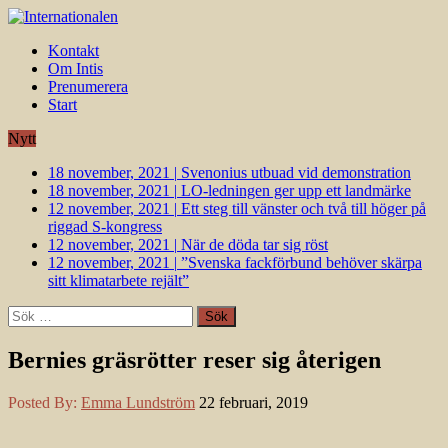
Kontakt
Om Intis
Prenumerera
Start
Nytt
18 november, 2021
|
Svenonius utbuad vid demonstration
18 november, 2021
|
LO-ledningen ger upp ett landmärke
12 november, 2021
|
Ett steg till vänster och två till höger på
riggad S-kongress
12 november, 2021
|
När de döda tar sig röst
12 november, 2021
|
”Svenska fackförbund behöver skärpa
sitt klimatarbete rejält”
Sök
efter:
Bernies gräsrötter reser sig återigen
Posted By:
Emma Lundström
22 februari, 2019