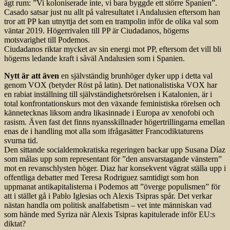
ägt rum: ”Vi koloniserade inte, vi bara byggde ett större Spanien”.
Casado satsar just nu allt på valresultatet i Andalusien eftersom han
tror att PP kan utnyttja det som en trampolin inför de olika val som
väntar 2019. Högerrivalen till PP är Ciudadanos, högerns
motsvarighet till Podemos.
Ciudadanos riktar mycket av sin energi mot PP, eftersom det vill bli
högerns ledande kraft i såväl Andalusien som i Spanien.
Nytt är att även
en självständig brunhöger dyker upp i detta val
genom VOX (betyder Röst på latin). Det nationalistiska VOX har
en rabiat inställning till självständighetsrörelsen i Katalonien, är i
total konfrontationskurs mot den växande feministiska rörelsen och
kännetecknas liksom andra likasinnade i Europa av xenofobi och
rasism. Även fast det finns nyansskillnader högertrillingarna emellan
enas de i handling mot alla som ifrågasätter Francodiktaturens
svurna tid.
Den sittande socialdemokratiska regeringen backar upp Susana Díaz
som målas upp som representant för ”den ansvarstagande vänstern”
mot en revanschlysten höger. Diaz har konsekvent vägrat ställa upp i
offentliga debatter med Teresa Rodriguez samtidigt som hon
uppmanat antikapitalisterna i Podemos att ”överge populismen” för
att i stället gå i Pablo Iglesias och Alexis Tsipras spår. Det verkar
nästan handla om politisk analfabetism – vet inte människan vad
som hände med Syriza när Alexis Tsipras kapitulerade inför EU:s
diktat?