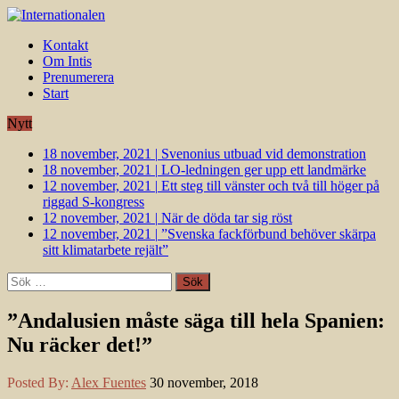
Kontakt
Om Intis
Prenumerera
Start
Nytt
18 november, 2021
|
Svenonius utbuad vid demonstration
18 november, 2021
|
LO-ledningen ger upp ett landmärke
12 november, 2021
|
Ett steg till vänster och två till höger på
riggad S-kongress
12 november, 2021
|
När de döda tar sig röst
12 november, 2021
|
”Svenska fackförbund behöver skärpa
sitt klimatarbete rejält”
Sök
efter:
”Andalusien måste säga till hela Spanien:
Nu räcker det!”
Posted By:
Alex Fuentes
30 november, 2018