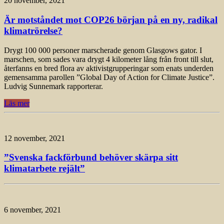
20 november, 2021
Är motståndet mot COP26 början på en ny, radikal
klimatrörelse?
Drygt 100 000 personer marscherade genom Glasgows gator. I
marschen, som sades vara drygt 4 kilometer lång från front till slut,
återfanns en bred flora av aktivistgrupperingar som enats underden
gemensamma parollen ”Global Day of Action for Climate Justice”.
Ludvig Sunnemark rapporterar.
Läs mer
12 november, 2021
”Svenska fackförbund behöver skärpa sitt
klimatarbete rejält”
6 november, 2021