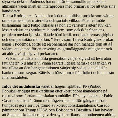
styra via dekret. Podemos har nu inför de sannolikt annalkande
allmänna valen inlett en internprocess med primärval för att utse sina
kandidater.
Teresa Rodríguez i Andalusien leder ett politiskt projekt som värnar
om de arbetandes materiella och sociala villkor. På ett valmöte
tillsammans med Pablo Iglesias sa hon att vänsterns alternativ kan
lösa Andalusiens strukturella problem, som också är Spaniens
problem medan Iglesias riktade hård kritik mot bankirernas girighet
och den parasitära monarkin. “Tere”, som Teresa Rodríguez brukar
kallas i Podemos, förde ett resonemang där hon manade folk att gå
vidare, att kämpa för en erövring av grundläggande rättigheter och
att aldrig vänja sig vid prekariatet.
– Vi kan inte tillåta att nästa generation vänjer sig vid att leva utan
rättigheter. Nu måste vi vinna segrar! I dessa hemska dagar kan vi
inte tillåta att den här generationen vänjer sig vid att det alltid är
bankerna som segrar. Rättvisan härstammar från folket och inte från
finansinstituten.
Inför det andalusiska valet
är högern splittrad. PP (Partido
Popular) är djupt misskrediterat efter korruptionsskandalerna på
riksnivå som fortfarande skakar samhället. PP:s nye ledare är Pablo
Casado och han är ännu mer högervriden än föregångaren som
tvingades göra sorti på grund av korruptionsskandalerna. Casado
påminner om Trump i USA och Bolsonaro i Brasilien. Han hävdar
att Spaniens kolonisering av den sydamerikanska kontinenten aldrig