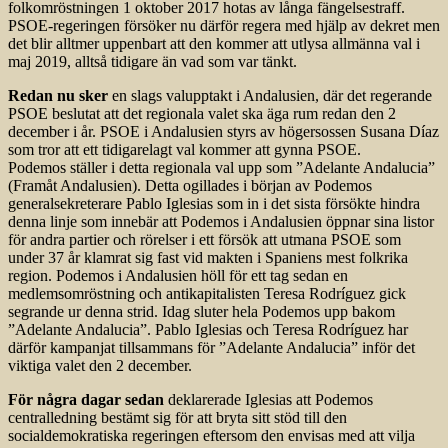
folkomröstningen 1 oktober 2017 hotas av långa fängelsestraff.
PSOE-regeringen försöker nu därför regera med hjälp av dekret men
det blir alltmer uppenbart att den kommer att utlysa allmänna val i
maj 2019, alltså tidigare än vad som var tänkt.
Redan nu sker
en slags valupptakt i Andalusien, där det regerande
PSOE beslutat att det regionala valet ska äga rum redan den 2
december i år. PSOE i Andalusien styrs av högersossen Susana Díaz
som tror att ett tidigarelagt val kommer att gynna PSOE.
Podemos ställer i detta regionala val upp som ”Adelante Andalucia”
(Framåt Andalusien). Detta ogillades i början av Podemos
generalsekreterare Pablo Iglesias som in i det sista försökte hindra
denna linje som innebär att Podemos i Andalusien öppnar sina listor
för andra partier och rörelser i ett försök att utmana PSOE som
under 37 år klamrat sig fast vid makten i Spaniens mest folkrika
region. Podemos i Andalusien höll för ett tag sedan en
medlemsomröstning och antikapitalisten Teresa Rodríguez gick
segrande ur denna strid. Idag sluter hela Podemos upp bakom
”Adelante Andalucia”. Pablo Iglesias och Teresa Rodríguez har
därför kampanjat tillsammans för ”Adelante Andalucia” inför det
viktiga valet den 2 december.
För några dagar sedan
deklarerade Iglesias att Podemos
centralledning bestämt sig för att bryta sitt stöd till den
socialdemokratiska regeringen eftersom den envisas med att vilja