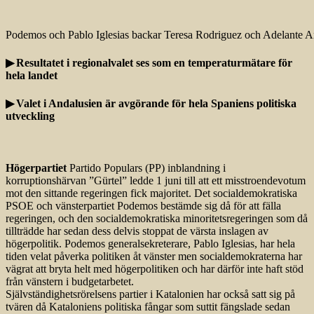
Podemos och Pablo Iglesias backar Teresa Rodriguez och Adelante And
▶ Resultatet i regionalvalet ses som en temperaturmätare för
hela landet
▶ Valet i Andalusien är avgörande för hela Spaniens politiska
utveckling
Högerpartiet
Partido Populars (PP) inblandning i
korruptionshärvan ”Gürtel” ledde 1 juni till att ett misstroendevotum
mot den sittande regeringen fick majoritet. Det socialdemokratiska
PSOE och vänsterpartiet Podemos bestämde sig då för att fälla
regeringen, och den socialdemokratiska minoritetsregeringen som då
tillträdde har sedan dess delvis stoppat de värsta inslagen av
högerpolitik. Podemos generalsekreterare, Pablo Iglesias, har hela
tiden velat påverka politiken åt vänster men socialdemokraterna har
vägrat att bryta helt med högerpolitiken och har därför inte haft stöd
från vänstern i budgetarbetet.
Självständighetsrörelsens partier i Katalonien har också satt sig på
tvären då Kataloniens politiska fångar som suttit fängslade sedan