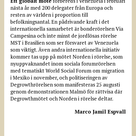
Ett globalt möte
förbereds i Venezuela i februari
nästa år med 200 delegater från Europa och
resten av världen i proportion till
befolkningsantal. En pådrivande kraft i det
internationella samarbetet är bonderörelsen Via
Campesina och inte minst de jordlösas rörelse
MST i Brasilien som ser försvaret av Venezuela
som viktigt. Även andra internationella initiativ
kommer tas upp på mötet Norden i rörelse, som
nyuppvaknandet inom sociala forumrörelsen
med tematiskt World Social Forum om migration
i Mexiko i november, och politiseringen av
Degrowth­rörelsen som manifesteras 25 augusti
genom demonstrationen Malmö för rättvisa där
Degrowth­mötet och Norden i rörelse deltar.
Marco Jamil Espvall