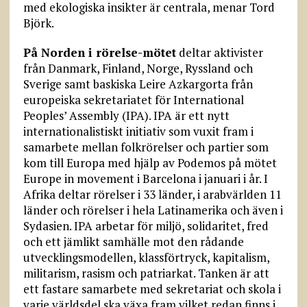
med ekologiska insikter är centrala, menar Tord
Björk.
På Norden i rörelse-mötet
deltar aktivister
från Danmark, Finland, Norge, Ryssland och
Sverige samt baskiska Leire Azkargorta från
europeiska sekretariatet för International
Peoples’ Assembly (IPA). IPA är ett nytt
internationalistiskt initiativ som vuxit fram i
samarbete mellan folkrörelser och partier som
kom till Europa med hjälp av Podemos på mötet
Europe in movement i Barcelona i januari i år. I
Afrika deltar rörelser i 33 länder, i arabvärlden 11
länder och rörelser i hela Latinamerika och även i
Sydasien. IPA arbetar för miljö, solidaritet, fred
och ett jämlikt samhälle mot den rådande
utvecklingsmodellen, klassförtryck, kapitalism,
militarism, rasism och patriarkat. Tanken är att
ett fastare samarbete med sekretariat och skola i
varje världsdel ska växa fram vilket redan finns i