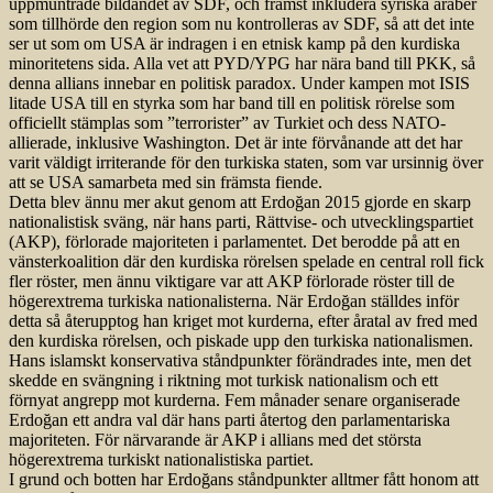
uppmuntrade bildandet av SDF, och främst inkludera syriska araber
som tillhörde den region som nu kontrolleras av SDF, så att det inte
ser ut som om USA är indragen i en etnisk kamp på den kurdiska
minoritetens sida. Alla vet att PYD/YPG har nära band till PKK, så
denna allians innebar en politisk paradox. Under kampen mot ISIS
litade USA till en styrka som har band till en politisk rörelse som
officiellt stämplas som ”terrorister” av Turkiet och dess NATO-
allierade, inklusive Washington. Det är inte förvånande att det har
varit väldigt irriterande för den turkiska staten, som var ursinnig över
att se USA samarbeta med sin främsta fiende.
Detta blev ännu mer akut genom att Erdoğan 2015 gjorde en skarp
nationalistisk sväng, när hans parti, Rättvise- och utvecklingspartiet
(AKP), förlorade majoriteten i parlamentet. Det berodde på att en
vänsterkoalition där den kurdiska rörelsen spelade en central roll fick
fler röster, men ännu viktigare var att AKP förlorade röster till de
högerextrema turkiska nationalisterna. När Erdoğan ställdes inför
detta så återupptog han kriget mot kurderna, efter åratal av fred med
den kurdiska rörelsen, och piskade upp den turkiska nationalismen.
Hans islamskt konservativa ståndpunkter förändrades inte, men det
skedde en svängning i riktning mot turkisk nationalism och ett
förnyat angrepp mot kurderna. Fem månader senare organiserade
Erdoğan ett andra val där hans parti återtog den parlamentariska
majoriteten. För närvarande är AKP i allians med det största
högerextrema turkiskt nationalistiska partiet.
I grund och botten har Erdoğans ståndpunkter alltmer fått honom att