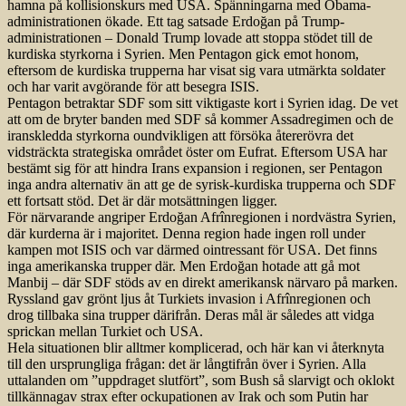
hamna på kollisionskurs med USA. Spänningarna med Obama-
administrationen ökade. Ett tag satsade Erdoğan på Trump-
administrationen – Donald Trump lovade att stoppa stödet till de
kurdiska styrkorna i Syrien. Men Pentagon gick emot honom,
eftersom de kurdiska trupperna har visat sig vara utmärkta soldater
och har varit avgörande för att besegra ISIS.
Pentagon betraktar SDF som sitt viktigaste kort i Syrien idag. De vet
att om de bryter banden med SDF så kommer Assadregimen och de
iranskledda styrkorna oundvikligen att försöka återerövra det
vidsträckta strategiska området öster om Eufrat. Eftersom USA har
bestämt sig för att hindra Irans expansion i regionen, ser Pentagon
inga andra alternativ än att ge de syrisk-kurdiska trupperna och SDF
ett fortsatt stöd. Det är där motsättningen ligger.
För närvarande angriper Erdoğan Afrînregionen i nordvästra Syrien,
där kurderna är i majoritet. Denna region hade ingen roll under
kampen mot ISIS och var därmed ointressant för USA. Det finns
inga amerikanska trupper där. Men Erdoğan hotade att gå mot
Manbij – där SDF stöds av en direkt amerikansk närvaro på marken.
Ryssland gav grönt ljus åt Turkiets invasion i Afrînregionen och
drog tillbaka sina trupper därifrån. Deras mål är således att vidga
sprickan mellan Turkiet och USA.
Hela situationen blir alltmer komplicerad, och här kan vi återknyta
till den ursprungliga frågan: det är långtifrån över i Syrien. Alla
uttalanden om ”uppdraget slutfört”, som Bush så slarvigt och oklokt
tillkännagav strax efter ockupationen av Irak och som Putin har