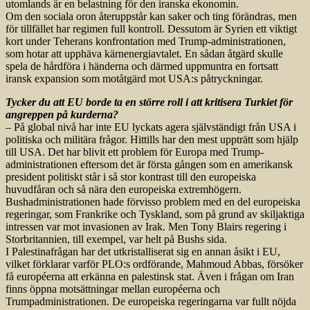
utomlands är en belastning för den iranska ekonomin.
Om den sociala oron återuppstår kan saker och ting förändras, men
för tillfället har regimen full kontroll. Dessutom är Syrien ett viktigt
kort under Teherans konfrontation med Trump-administrationen,
som hotar att upphäva kärnenergiavtalet. En sådan åtgärd skulle
spela de hårdföra i händerna och därmed uppmuntra en fortsatt
iransk expansion som motåtgärd mot USA:s påtryckningar.
Tycker du att EU borde ta en större roll i att kritisera Turkiet för
angreppen på kurderna?
– På global nivå har inte EU lyckats agera självständigt från USA i
politiska och militära frågor. Hittills har den mest uppträtt som hjälp
till USA. Det har blivit ett problem för Europa med Trump-
administrationen eftersom det är första gången som en amerikansk
president politiskt står i så stor kontrast till den europeiska
huvudfåran och så nära den europeiska extremhögern.
Bushadminist­rationen hade förvisso problem med en del europeiska
regeringar, som Frankrike och Tyskland, som på grund av skiljaktiga
intressen var mot invasionen av Irak. Men Tony Blairs regering i
Storbritannien, till exempel, var helt på Bushs sida.
I Palestinafrågan har det utkristalliserat sig en annan åsikt i EU,
vilket förklarar varför PLO:s ordförande, Mahmoud Abbas, försöker
få européerna att erkänna en palestinsk stat. Även i frågan om Iran
finns öppna motsättningar mellan européerna och
Trumpadministrationen. De europeiska regeringarna var fullt nöjda