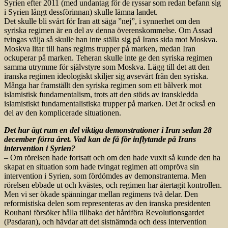
Syrien efter 2011 (med undantag för de ryssar som redan befann sig
i Syrien långt dessförinnan) skulle lämna landet.
Det skulle bli svårt för Iran att säga ”nej”, i synnerhet om den
syriska regimen är en del av denna överenskommelse. Om Assad
tvingas välja så skulle han inte ställa sig på Irans sida mot Moskva.
Moskva litar till hans regims trupper på marken, medan Iran
ockuperar på marken. Teheran skulle inte ge den syriska regimen
samma utrymme för självstyre som Moskva. Lägg till det att den
iranska regimen ideologiskt skiljer sig avsevärt från den syriska.
Många har framställt den syriska regimen som ett bålverk mot
islamistisk fundamentalism, trots att den stöds av iranskledda
islamistiskt fundamentalistiska trupper på marken. Det är också en
del av den komplicerade situationen.
Det har ägt rum en del viktiga demonstrationer i Iran sedan 28
december förra året. Vad kan de få för inflytande på Irans
intervention i Syrien?
– Om rörelsen hade fortsatt och om den hade vuxit så kunde den ha
skapat en situation som hade tvingat regimen att ompröva sin
intervention i Syrien, som fördömdes av demonstranterna. Men
rörelsen ebbade ut och kvästes, och regimen har återtagit kontrollen.
Men vi ser ökade spänningar mellan regimens två delar. Den
reformistiska delen som representeras av den iranska presidenten
Rouhani försöker hålla tillbaka det hårdföra Revolutionsgardet
(Pasdaran), och hävdar att det sistnämnda och dess intervention