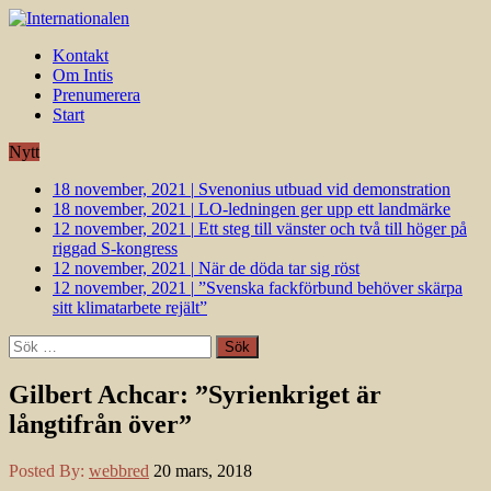
Kontakt
Om Intis
Prenumerera
Start
Nytt
18 november, 2021
|
Svenonius utbuad vid demonstration
18 november, 2021
|
LO-ledningen ger upp ett landmärke
12 november, 2021
|
Ett steg till vänster och två till höger på
riggad S-kongress
12 november, 2021
|
När de döda tar sig röst
12 november, 2021
|
”Svenska fackförbund behöver skärpa
sitt klimatarbete rejält”
Sök
efter:
Gilbert Achcar: ”Syrienkriget är
långtifrån över”
Posted By:
webbred
20 mars, 2018