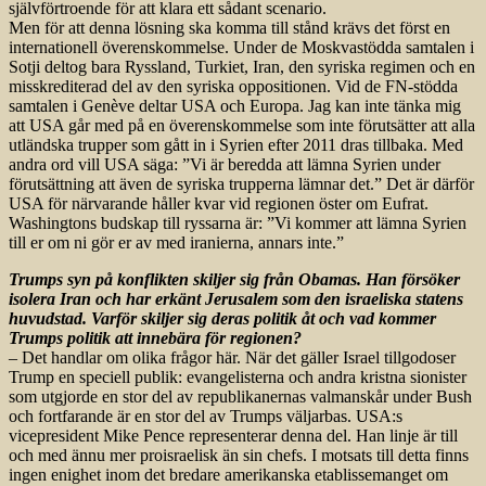
självförtroende för att klara ett sådant scenario.
Men för att denna lösning ska komma till stånd krävs det först en
internationell överenskommelse. Under de Moskvastödda samtalen i
Sotji deltog bara Ryssland, Turkiet, Iran, den syriska regimen och en
misskrediterad del av den syriska oppositionen. Vid de FN-stödda
samtalen i Genève deltar USA och Europa. Jag kan inte tänka mig
att USA går med på en överenskommelse som inte förut­sätter att alla
utländska trupper som gått in i Syrien efter 2011 dras tillbaka. Med
andra ord vill USA säga: ”Vi är beredda att lämna Syrien under
förutsättning att även de syriska trupperna lämnar det.” Det är därför
USA för närvarande håller kvar vid regionen öster om Eufrat.
Washingtons budskap till ryssarna är: ”Vi kommer att lämna Syrien
till er om ni gör er av med iranierna, annars inte.”
Trumps syn på konflikten skiljer sig från Obamas. Han försöker
isolera Iran och har erkänt Jerusalem som den israeliska statens
huvudstad. Varför skiljer sig deras politik åt och vad kommer
Trumps politik att innebära för regionen?
– Det handlar om olika frågor här. När det gäller Israel tillgodoser
Trump en speciell publik: evangelisterna och andra kristna sionister
som utgjorde en stor del av republikanernas valmanskår under Bush
och fortfarande är en stor del av Trumps väljarbas. USA:s
vicepresident Mike Pence representerar denna del. Han linje är till
och med ännu mer proisraelisk än sin chefs. I motsats till detta finns
ingen enighet inom det bredare amerikanska etablissemanget om