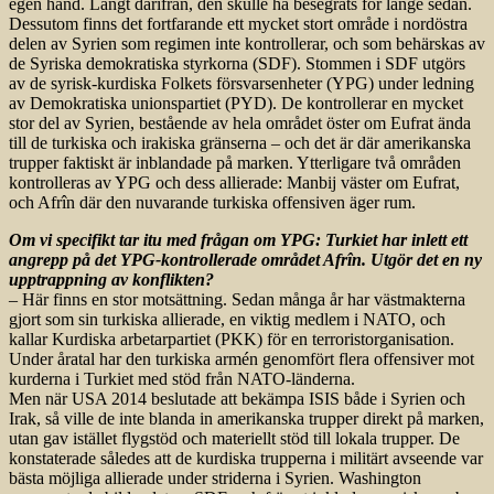
egen hand. Långt därifrån, den skulle ha besegrats för länge sedan.
Dessutom finns det fortfarande ett mycket stort område i nordöstra
delen av Syrien som regimen inte kontrollerar, och som behärskas av
de Syriska demokratiska styrkorna (SDF). Stommen i SDF utgörs
av de syrisk-kurdiska Folkets försvarsenheter (YPG) under ledning
av Demokratiska unionspartiet (PYD). De kontrollerar en mycket
stor del av Syrien, bestående av hela området öster om Eufrat ända
till de turkiska och irakiska gränserna – och det är där amerikanska
trupper faktiskt är inblandade på marken. Ytterligare två områden
kontrolleras av YPG och dess allierade: Manbij väster om Eufrat,
och Afrîn där den nuvarande turkiska offensiven äger rum.
Om vi specifikt tar itu med frågan om YPG: Turkiet har inlett ett
angrepp på det YPG-kontrollerade området Afrîn. Utgör det en ny
upptrappning av konflikten?
– Här finns en stor motsättning. Sedan många år har västmakterna
gjort som sin turkiska allierade, en viktig medlem i NATO, och
kallar Kurdiska arbetarpartiet (PKK) för en terroristorganisation.
Under åratal har den turkiska armén genomfört flera offensiver mot
kurderna i Turkiet med stöd från NATO-länderna.
Men när USA 2014 beslutade att bekämpa ISIS både i Syrien och
Irak, så ville de inte blanda in amerikanska trupper direkt på marken,
utan gav istället flygstöd och materiellt stöd till lokala trupper. De
konstaterade således att de kurdiska trupperna i militärt avseende var
bästa möjliga allierade under striderna i Syrien. Washington