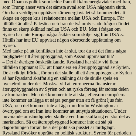
med Obamas politik som ledde fram till kärnenergiavtalet med Iran,
som Trump anser vara det sämsta avtal som USA någonsin slutit.
Om han verkligen upphäver kärnenergiavtalet så kommer det att
skapa en öppen kris i relationerna mellan USA och Europa. För
tillfället är alltså Palestina och Iran de två omtvistade frågor där det
finns en skarp skillnad mellan USA och EU. Men i frågan om
Syrien har inte Europa några åsikter som skiljer sig från USA:s.
Hittills har inte EU uppvisat någon oberoende uppfattning om
Syrien.
Med tanke på att konflikten inte är slut, tror du att det finns några
möjligheter till återuppbyggnad, som Assad uppmanar till?
– Det är återigen önsketänkande. Ryssland har själv vid flera
tillfällen uppmanat EU att finansiera en återuppbyggnad av Syrien.
De är riktigt fräcka, för om det skulle bli ett återuppbygge av Syrien
så har Ryssland skaffat sig en ställning där de skulle spela en
nyckelroll under det. Moskva vill att européerna finansierar
återuppbyggnaden av Syrien och att ryska företag får största delen
av kontrakten. Men det kommer inte att ske, eftersom européerna
inte kommer att lägga ut några pengar utan att få grönt ljus från
USA, och det kommer inte att äga rum förrän Washington är
övertygad om att Iran inte kommer att utnyttja situationen. Under
nuvarande omständigheter skulle även Iran skaffa sig en stor del av
marknaden. Så ett återuppbyggnad kommer inte att stå på
dagordningen förrän hela det politiska pusslet är färdiglagt.
Ryssland försöker upprätta en politisk struktur i Syrien för perioden