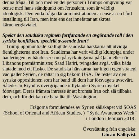
denna fråga. Till och med en del personer i Trumps omgivning var
oense med hans ståndpunkt om Jerusalem, som är väldigt
ideologisk. Den enda fråga där administrationen är ense är en hård
inställning till Iran, men inte ens det innefattar att skrota
kärnenergiavtalet.
Spelar den saudiska regimen fortfarande en avgörande roll i den
syriska konflikten, speciellt avseende Iran?
– Trump uppmuntrade kraftigt de saudiska härskarna att utvidga
fientligheterna mot Iran. Saudierna har varit väldigt klumpiga under
hanteringen av händelser som påtryckningarna på Qatar eller när
Libanons premiärminister, Saad Hariri, tvingades avgå, vilka båda
slutade med ett fiasko. De saudiska härskarna har ingen egen strategi
vad gäller Syrien, de rättar in sig bakom USA. De rester av den
syriska oppositionen som har band till dem har försvagats avsevärt.
Således är Riyadhs övergripande inflytande i Syrien mycket
försvagat. Deras främsta intresse är att bromsa Iran och slå tillbaka
dem, och för det kan de bara lita till Washington.
Frågorna formulerades av Syrien-sällskapet vid SOAS
(School of Oriental and African Studies, ) ”Syria Awareness Week”
i London i februari 2018 .
Översättning från engelska:
Göran Källqvist.