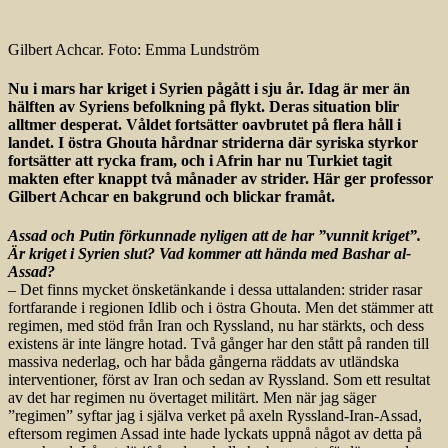
Gilbert Achcar. Foto: Emma Lundström
Nu i mars har kriget i Syrien pågått i sju år. Idag är mer än
hälften av Syriens befolkning på flykt. Deras situation blir
alltmer desperat. Våldet fortsätter oavbrutet på flera håll i
landet. I östra Ghouta hårdnar striderna där syriska styrkor
fortsätter att rycka fram, och i Afrin har nu Turkiet tagit
makten efter knappt två månader av strider. Här ger professor
Gilbert Achcar en bakgrund och blickar framåt.
Assad och Putin förkunnade nyligen att de har ”vunnit kriget”.
Är kriget i Syrien slut? Vad kommer att hända med Bashar al-
Assad?
– Det finns mycket önsketänkande i dessa uttalanden: strider rasar
fortfarande i regionen Idlib och i östra Ghouta. Men det stämmer att
regimen, med stöd från Iran och Ryssland, nu har stärkts, och dess
existens är inte längre hotad. Två gånger har den stått på randen till
massiva nederlag, och har båda gångerna räddats av utländska
interventioner, först av Iran och sedan av Ryssland. Som ett resultat
av det har regimen nu övertaget militärt. Men när jag säger
”regimen” syftar jag i själva verket på axeln Ryssland-Iran-Assad,
eftersom regimen Assad inte hade lyckats uppnå något av detta på