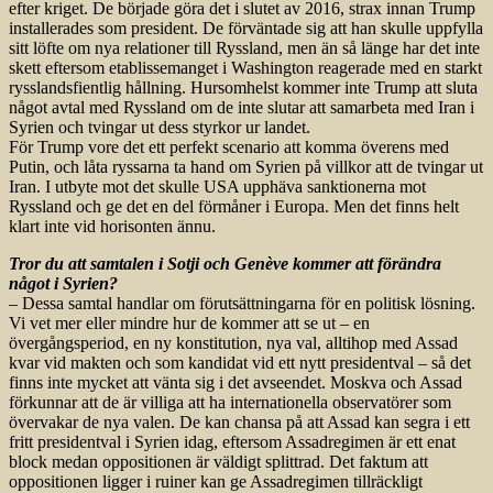
efter kriget. De började göra det i slutet av 2016, strax innan Trump
installerades som president. De förväntade sig att han skulle uppfylla
sitt löfte om nya relationer till Ryssland, men än så länge har det inte
skett eftersom etablissemanget i Washington reagerade med en starkt
rysslandsfientlig hållning. Hursomhelst kommer inte Trump att sluta
något avtal med Ryssland om de inte slutar att samarbeta med Iran i
Syrien och tvingar ut dess styrkor ur landet.
För Trump vore det ett perfekt scenario att komma överens med
Putin, och låta ryssarna ta hand om Syrien på villkor att de tvingar ut
Iran. I utbyte mot det skulle USA upphäva sanktionerna mot
Ryssland och ge det en del förmåner i Europa. Men det finns helt
klart inte vid horisonten ännu.
Tror du att samtalen i Sotji och Genève kommer att förändra
något i Syrien?
– Dessa samtal handlar om förutsättningarna för en politisk lösning.
Vi vet mer eller mindre hur de kommer att se ut – en
övergångsperiod, en ny konstitution, nya val, alltihop med Assad
kvar vid makten och som kandidat vid ett nytt presidentval – så det
finns inte mycket att vänta sig i det avseendet. Moskva och Assad
förkunnar att de är villiga att ha internationella observatörer som
övervakar de nya valen. De kan chansa på att Assad kan segra i ett
fritt presidentval i Syrien idag, eftersom Assadregimen är ett enat
block medan oppositionen är väldigt splittrad. Det faktum att
oppositionen ligger i ruiner kan ge Assadregimen tillräckligt