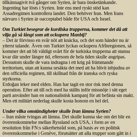
tillkännagivit två gånger om Syrien, är bara önsketänkande.
Ingenting har lösts i Syrien. Inte ens med ryskt stöd kan
Assadregimen kontrollera landet. Den behöver Iran. Men Irans
närvaro i Syrien är oacceptabel både för USA och Israel.
Om Turkiet besegrar de kurdiska trupperna, kommer det då att
vilja gå så långt som att ockupera Manbij?
– Det är förvisso en svår nöt att knäcka, och det som händer nu är
ytterst talande. Även om Turkiet lyckas ockupera Afrînregionen, så
kommer det att bli väldigt svårt för de turkiska trupperna att stanna
kvar där under längre tid, eftersom de hela tiden skulle angripas.
Dessutom skulle de vara indragna i ett krig på främmande
territorium, utan att kunna ursäkta det med att ha blivit inbjudna av
den officiella regimen, till skillnad från de iranska och ryska
styrkorna.
Erdoğan leker med elden. Han har tagit en stor risk med denna
operation. Efter att till och med ha ställts inför missnöje i sitt eget
parti använder han en nationalistisk kampanj för att befästa sin makt.
Men ett militärt nederlag skulle kosta honom en hel del.
Under vilka omständigheter skulle Iran lämna Syrien?
– Iran måste tvingas att lämna. Det skulle kunna ske om det blir en
överenskommelse mellan Ryssland och USA, i form av en
resolution från FN:s säkerhetsråd som, på basis av en politisk
överenskommelse i Genève, förutsätter att alla trupper som gått in i