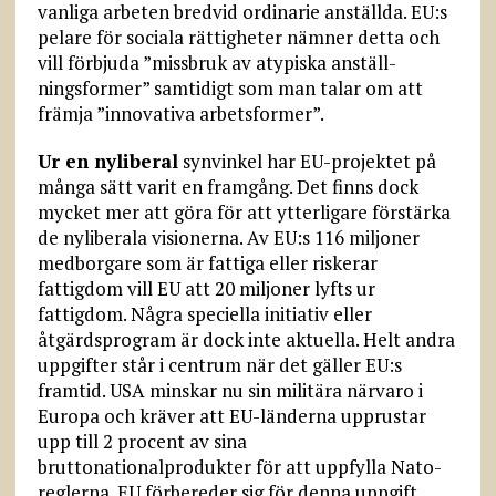
vanliga arbeten bredvid ordinarie anställda. EU:s
pelare för sociala rättigheter nämner detta och
vill förbjuda ”missbruk av atypiska anställ­
ningsformer” samtidigt som man talar om att
främja ”innovativa arbetsformer”.
Ur en nyliberal
synvinkel har EU-projektet på
många sätt varit en framgång. Det finns dock
mycket mer att göra för att ytterligare förstärka
de nyliberala visionerna. Av EU:s 116 miljoner
medborgare som är fattiga eller riskerar
fattigdom vill EU att 20 miljoner lyfts ur
fattigdom. Några speciella initiativ eller
åtgärdsprogram är dock inte aktuella. Helt andra
uppgifter står i centrum när det gäller EU:s
framtid. USA minskar nu sin militära närvaro i
Europa och kräver att EU-länderna upprustar
upp till 2 procent av sina
bruttonationalprodukter för att uppfylla Nato-
reglerna. EU förbereder sig för denna uppgift