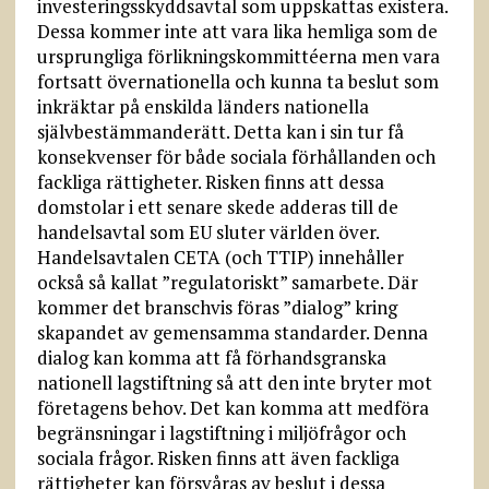
investeringsskyddsavtal som uppskattas existera.
Dessa kommer inte att vara lika hemliga som de
ursprungliga förlikningskommittéerna men vara
fortsatt övernationella och kunna ta beslut som
inkräktar på enskilda länders nationella
självbestämmanderätt. Detta kan i sin tur få
konsekvenser för både sociala förhållanden och
fackliga rättigheter. Risken finns att dessa
domstolar i ett senare skede adderas till de
handelsavtal som EU sluter världen över.
Handelsavtalen CETA (och TTIP) innehåller
också så kallat ”regulatoriskt” samarbete. Där
kommer det branschvis föras ”dialog” kring
skapandet av gemensamma standarder. Denna
dialog kan komma att få förhandsgrans­ka
nationell lagstiftning så att den inte bryter mot
företagens behov. Det kan komma att medföra
begränsningar i lagstiftning i miljöfrågor och
sociala frågor. Risken finns att även fackliga
rättigheter kan försvåras av beslut i dessa