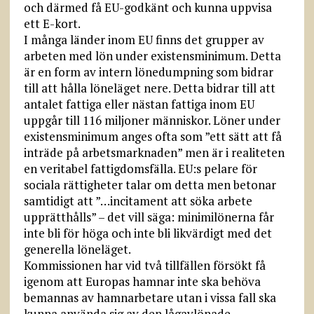
och därmed få EU-godkänt och kunna uppvisa
ett E-kort.
I många länder inom EU finns det grupper av
arbeten med lön under existensminimum. Detta
är en form av intern lönedumpning som bidrar
till att hålla löneläget nere. Detta bidrar till att
antalet fattiga eller nästan fattiga inom EU
uppgår till 116 miljoner människor. Löner under
existensminimum anges ofta som ”ett sätt att få
inträde på arbetsmarknaden” men är i realiteten
en veritabel fattigdomsfälla. EU:s pelare för
sociala rättigheter talar om detta men betonar
samtidigt att ”…incitament att söka arbete
upprätthålls” – det vill säga: minimilönerna får
inte bli för höga och inte bli likvärdigt med det
generella löneläget.
Kommissionen har vid två tillfällen försökt få
igenom att Europas hamnar inte ska behöva
bemannas av hamnarbetare utan i vissa fall ska
kunna använda sig av den lågavlönade