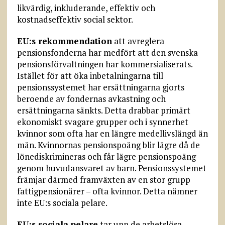
likvärdig, inkluderande, effektiv och
kostnadseffektiv social sektor.
EU:s rekommendation
att avreglera
pensionsfonderna har medfört att den svenska
pensionsförvaltningen har kommersialiserats.
Istället för att öka inbetalningarna till
pensionssystemet har ersättningarna gjorts
beroende av fondernas avkastning och
ersättningarna sänkts. Detta drabbar primärt
ekonomiskt svagare grupper och i synnerhet
kvinnor som ofta har en längre medellivslängd än
män. Kvinnornas pensionspoäng blir lägre då de
lönediskrimineras och får lägre pensionspoäng
genom huvudansvaret av barn. Pensionssystemet
främjar därmed framväxten av en stor grupp
fattigpensionärer – ofta kvinnor. Detta nämner
inte EU:s sociala pelare.
EU:s sociala pelare
tar upp de arbetslösa.