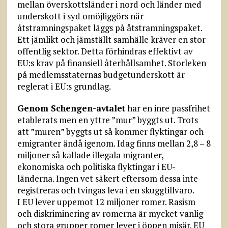
mellan överskottsländer i nord och länder med
underskott i syd omöjliggörs när
åtstramningspaket läggs på åtstramningspaket.
Ett jämlikt och jämställt samhälle kräver en stor
offentlig sektor. Detta förhindras effektivt av
EU:s krav på finansiell återhållsamhet. Storleken
på medlemsstaternas budgetunderskott är
reglerat i EU:s grundlag.
Genom Schengen-avtalet
har en inre passfrihet
etablerats men en yttre ”mur” byggts ut. Trots
att ”muren” byggts ut så kommer flyktingar och
emigranter ändå igenom. Idag finns mellan 2,8 – 8
miljoner så kallade illegala migranter,
ekonomiska och politiska flyktingar i EU-
länderna. Ingen vet säkert eftersom dessa inte
registreras och tvingas leva i en skuggtillvaro.
I EU lever uppemot 12 miljoner romer. Rasism
och diskriminering av romerna är mycket vanlig
och stora grupper romer lever i öppen misär. EU