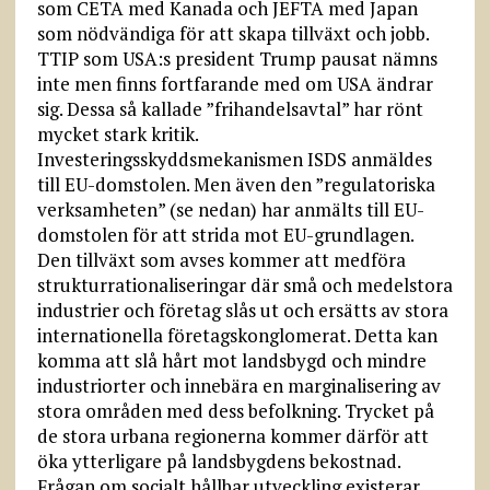
som CETA med Kanada och JEFTA med Japan
som nödvändiga för att skapa tillväxt och jobb.
TTIP som USA:s president Trump pausat nämns
inte men finns fortfarande med om USA ändrar
sig. Dessa så kallade ”frihandelsavtal” har rönt
mycket stark kritik.
Investeringsskyddsmekanismen ISDS anmäldes
till EU-domstolen. Men även den ”regulatoriska
verksamheten” (se nedan) har anmälts till EU-
domstolen för att strida mot EU-grundlagen.
Den tillväxt som avses kommer att medföra
strukturrationaliseringar där små och medelstora
industrier och företag slås ut och ersätts av stora
internationella företagskonglomerat. Detta kan
komma att slå hårt mot landsbygd och mindre
industriorter och innebära en marginalisering av
stora områden med dess befolkning. Trycket på
de stora urbana regionerna kommer därför att
öka ytterligare på landsbygdens bekostnad.
Frågan om socialt hållbar utveckling existerar