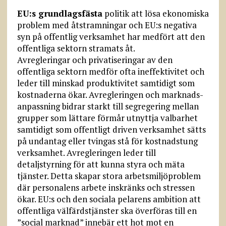
EU:s grundlagsfästa
politik att lösa ekonomiska
problem med åtstramningar och EU:s negativa
syn på offentlig verksamhet har medfört att den
offentliga sektorn stramats åt.
Avregleringar och privatiseringar av den
offentliga sektorn medför ofta ineffektivitet och
leder till minskad produktivitet samtidigt som
kostnaderna ökar. Avregleringen och marknads­
anpassning bidrar starkt till segregering mellan
grupper som lättare förmår utnyttja valbarhet
samtidigt som offentligt driven verksamhet sätts
på undantag eller tvingas stå för kostnadstung
verksamhet. Avregleringen leder till
detaljstyrning för att kunna styra och mäta
tjänster. Detta skapar stora arbetsmiljöproblem
där personalens arbete inskränks och stressen
ökar. EU:s och den sociala pelarens ambition att
offentliga välfärdstjänster ska överföras till en
”social marknad” innebär ett hot mot en