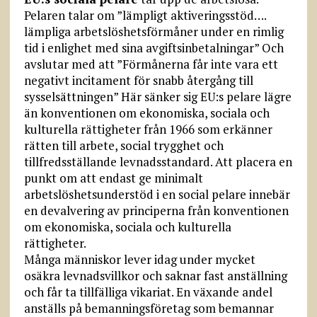
Pelaren talar om ”lämpligt aktiveringsstöd….
lämpliga arbetslöshetsförmåner under en rimlig
tid i enlighet med sina avgiftsinbetalningar” Och
avslutar med att ”Förmånerna får inte vara ett
negativt incitament för snabb återgång till
sysselsättningen” Här sänker sig EU:s pelare lägre
än konventionen om ekonomiska, sociala och
kulturella rättigheter från 1966 som erkänner
rätten till arbete, social trygghet och
tillfredsställande levnadsstandard. Att placera en
punkt om att endast ge minimalt
arbetslöshetsunderstöd i en social pelare innebär
en devalvering av principerna från konventionen
om ekonomiska, sociala och kulturella
rättigheter.
Många människor lever idag under mycket
osäkra levnadsvillkor och saknar fast anställning
och får ta tillfälliga vikariat. En växande andel
anställs på bemanningsföretag som bemannar