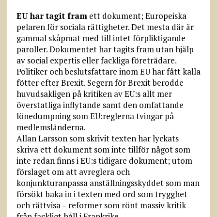
EU har tagit fram
ett dokument; Europeiska
pelaren för sociala rättigheter. Det mesta där är
gammal skåpmat med till intet förpliktigande
paroller. Dokumentet har tagits fram utan hjälp
av social expertis eller fackliga företrädare.
Politiker och beslutsfattare inom EU har fått kalla
fötter efter Brexit. Segern för Brexit berodde
huvudsakligen på kritiken av EU:s allt mer
överstatliga inflytande samt den omfattande
lönedumpning som EU:reglerna tvingar på
medlemsländerna.
Allan Larsson som skrivit texten har lyckats
skriva ett dokument som inte tillför något som
inte redan finns i EU:s tidigare dokument; utom
förslaget om att avreglera och
konjunkturanpassa anställningsskyddet som man
försökt baka in i texten med ord som trygghet
och rättvisa – reformer som rönt massiv kritik
från fackligt håll i Frankrike.