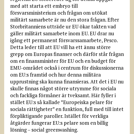
med att starta ett embryo till
försvarsministerium och frågan om utökat
militärt samarbete är nu den stora frågan. Efter
Storbritanniens utträde ur EU ökar takten vad
gäller militärt samarbete inom EU. EU drar nu
igång ett permanent försvarssamarbete, Pesco.
Detta leder till att EU vill ha ett ännu större
grepp om Europas finanser och därför står frågan
om en finansminister för EU och en budget för
EMU-området också i centrum för diskussionerna
om EU:s framtid och hur denna militära
upprustning ska kunna finansieras. Att det i EU nu
skulle finnas något större utrymme för sociala
och fackliga förmåner är tveksamt. Här fyller i
stället EU:s så kallade ”Europeiska pelare för
sociala rättigheter” en funktion, full med till intet
förpliktigande paroller. Istället för verkliga
åtgärder fungerar EU:s pelare som en billig
lösning – social greenwashing.