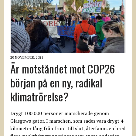
20 NOVEMBER, 2021
Är motståndet mot COP26
början på en ny, radikal
klimatrörelse?
Drygt 100 000 personer marscherade genom
Glasgows gator. I marschen, som sades vara drygt 4
kilometer lång från front till slut, återfanns en bred
flora av aktivistgrupperingar som enats underden