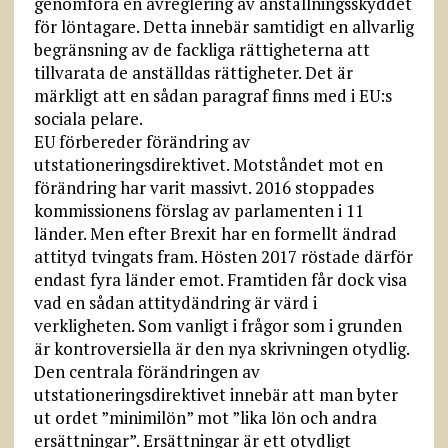
genomföra en avreglering av anställningsskyddet
för löntagare. Detta innebär samtidigt en allvarlig
begränsning av de fackliga rättigheterna att
tillvarata de anställdas rättigheter. Det är
märkligt att en sådan paragraf finns med i EU:s
sociala pelare.
EU förbereder förändring av
utstationeringsdirektivet. Motståndet mot en
förändring har varit massivt. 2016 stoppades
kommissionens förslag av parlamenten i 11
länder. Men efter Brexit har en formellt ändrad
attityd tvingats fram. Hösten 2017 röstade därför
endast fyra länder emot. Framtiden får dock visa
vad en sådan attitydändring är värd i
verkligheten. Som vanligt i frågor som i grunden
är kontroversiella är den nya skrivningen otydlig.
Den centrala förändringen av
utstationeringsdirektivet innebär att man byter
ut ordet ”minimilön” mot ”lika lön och andra
ersättningar”. Ersättningar är ett otydligt