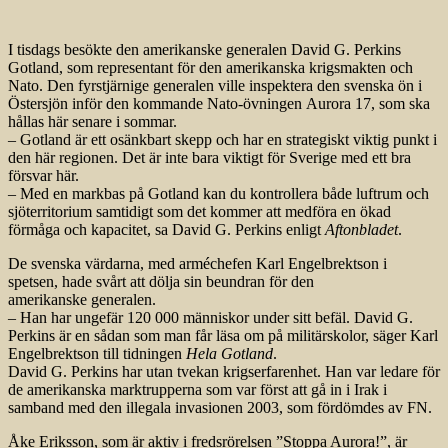
I tisdags besökte den amerikanske generalen David G. Perkins
Gotland, som representant för den amerikanska krigsmakten och
Nato. Den fyrstjärnige generalen ville inspektera den svenska ön i
Östersjön inför den kommande Nato-övningen Aurora 17, som ska
hållas här senare i sommar.
– Gotland är ett osänkbart skepp och har en strategiskt viktig punkt i
den här regionen. Det är inte bara viktigt för Sverige med ett bra
försvar här.
– Med en markbas på Gotland kan du kontrollera både luftrum och
sjöterritorium samtidigt som det kommer att medföra en ökad
förmåga och kapacitet, sa David G. Perkins enligt
Aftonbladet
.
De svenska värdarna, med arméchefen Karl Engelbrektson i
spetsen, hade svårt att dölja sin beundran för den
amerikanske generalen.
– Han har ungefär 120 000 människor under sitt befäl. David G.
Perkins är en sådan som man får läsa om på militärskolor, säger Karl
Engelbrektson till tidningen
Hela Gotland
.
David G. Perkins har utan tvekan krigserfarenhet. Han var ledare för
de amerikanska marktrupperna som var först att gå in i Irak i
samband med den illegala invasionen 2003, som fördömdes av FN.
Åke Eriksson, som är aktiv i fredsrörelsen ”Stoppa Aurora!”, är