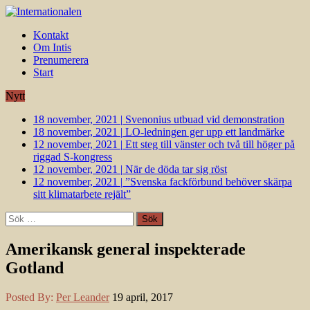
Kontakt
Om Intis
Prenumerera
Start
Nytt
18 november, 2021
|
Svenonius utbuad vid demonstration
18 november, 2021
|
LO-ledningen ger upp ett landmärke
12 november, 2021
|
Ett steg till vänster och två till höger på
riggad S-kongress
12 november, 2021
|
När de döda tar sig röst
12 november, 2021
|
”Svenska fackförbund behöver skärpa
sitt klimatarbete rejält”
Sök
efter:
Amerikansk general inspekterade
Gotland
Posted By:
Per Leander
19 april, 2017