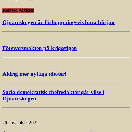
Related Articles
Ojnareskogen är förhoppningsvis bara början
Försvarsmakten på krigsstigen
Aldrig mer nyttiga idioter!
Socialdemokratisk chefredaktör går vilse i
Ojnareskogen
20 november, 2021