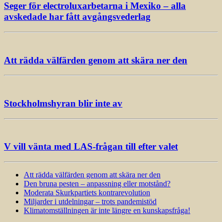
Seger för electroluxarbetarna i Mexiko – alla
avskedade har fått avgångsvederlag
Att rädda välfärden genom att skära ner den
Stockholmshyran blir inte av
V vill vänta med LAS-frågan till efter valet
Att rädda välfärden genom att skära ner den
Den bruna pesten – anpassning eller motstånd?
Moderata Skurkpartiets kontrarevolution
Miljarder i utdelningar – trots pandemistöd
Klimatomställningen är inte längre en kunskapsfråga!