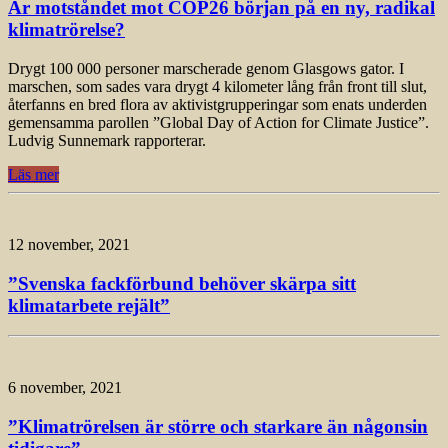
Är motståndet mot COP26 början på en ny, radikal
klimatrörelse?
Drygt 100 000 personer marscherade genom Glasgows gator. I
marschen, som sades vara drygt 4 kilometer lång från front till slut,
återfanns en bred flora av aktivistgrupperingar som enats underden
gemensamma parollen ”Global Day of Action for Climate Justice”.
Ludvig Sunnemark rapporterar.
Läs mer
12 november, 2021
”Svenska fackförbund behöver skärpa sitt
klimatarbete rejält”
6 november, 2021
”Klimatrörelsen är större och starkare än någonsin