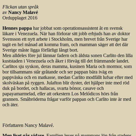
Flickan utan språk
av
Nancy Malavé
Ordupplaget 2016
Hennes pappa
har jobbat som operationsassistent åt en svensk
läkare i Venezuela. När han förlorar sitt jobb erbjuds han av doktor
Svensson ett nytt arbete i Stockholm, men brevet från Sverige har
tagit en hel månad att komma fram, och mamman säger att det där
Sverige måste ligga förfärligt långt bort.
Men alldeles före jul lämnar fadern och äldsta sonen Carlito den lilla
kuststaden i Venezuela och åker i förväg till det främmande landet.
Carlitos sju syskon, deras mamma, kusinen Maria och mormor, som
bor tillsammans står gråtande och ser pappan bära iväg en
pappväska och en matkasse, medan Carlito modfällt lufsar efter med
skolväskan på ryggen. Julafton blir dyster, det hjälper inte med röd
duk på bordet, och hallacas, svarta bönor, casave och
papayamarmelad, eller att orkestern Los Melódicos hörs från
grannen. Småbröderna frågar varför pappan och Carlito inte är med
och äter.
Författaren Nancy Malavé.
Men livet går vidare.
Familjen lever på mammans lön från stadens