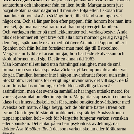
sanatorium och inkomster från en liten butik. Margarita som just
börjat skolan räknar dagarna till man ska följa efter. I skolan tror
man inte att hon ska åka så långt bort, till ett land som ingen vet
något om. Och så längtar hon efter pappan, från honom hör man inte
mycket; grannarna skvallrar om att han nog övergett familjen.
Och vardagen rinner på med lekkamrater och vardagsbestyr. Ända
tills det kommer ett nytt brev och alla utom mormor ger sig iväg på
den långa spännande resan med båt över Atlanten. Pappan möter i
Spanien och från Italien fortsätter man med tåg till Estocolmo.
Margarita är fylld av förväntningar, hon har både skolväskan och
skoluniformen med sig. Det är en annan tid 1963.
Man kommer till ett land utan främlingsfientlighet, men de små
bruna barna som talar spanska väcker nyfiken uppmärksamhet var
de går. Familjen hamnar inte i någon invandrartät förort, utan mitt i
Stockholm. Det finns för övrigt inga invandrare, det vill säga, de få
som finns kallas utlänningar. Och tidens välvilliga lösen är
assimilation, men det svenska samhället har ingen uttänkt metod för
vare sig assimilation eller integration. Margarita stoppas in i en andra
klass i en innerstadsskola och får ganska omgående svårigheter med
svenska och matte, dåliga betyg, och de blir inte bättre i trean och
fyran. Och ingen förstår att problemet är språkligt. Småsyskonen
tappar spanskan helt – och för Margarita fungerar varken svenskan
eller spanskan. Det slutar på en barnpsykiatrisk avdelning, där
doktor Åsa försöker förstå det som varken skolan eller föräldrarna