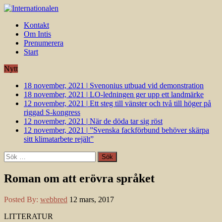
Kontakt
Om Intis
Prenumerera
Start
Nytt
18 november, 2021
|
Svenonius utbuad vid demonstration
18 november, 2021
|
LO-ledningen ger upp ett landmärke
12 november, 2021
|
Ett steg till vänster och två till höger på
riggad S-kongress
12 november, 2021
|
När de döda tar sig röst
12 november, 2021
|
”Svenska fackförbund behöver skärpa
sitt klimatarbete rejält”
Sök
efter:
Roman om att erövra språket
Posted By:
webbred
12 mars, 2017
LITTERATUR