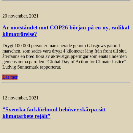
20 november, 2021
Är motståndet mot COP26 början på en ny, radikal
klimatrörelse?
Drygt 100 000 personer marscherade genom Glasgows gator. I
marschen, som sades vara drygt 4 kilometer lång från front till slut,
återfanns en bred flora av aktivistgrupperingar som enats underden
gemensamma parollen ”Global Day of Action for Climate Justice”.
Ludvig Sunnemark rapporterar.
Läs mer
12 november, 2021
”Svenska fackförbund behöver skärpa sitt
klimatarbete rejält”