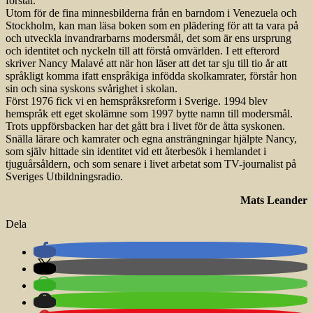
förstår.
Utom för de fina minnesbilderna från en barndom i Venezuela och
Stockholm, kan man läsa boken som en plädering för att ta vara på
och utveckla invandrarbarns modersmål, det som är ens ursprung
och identitet och nyckeln till att förstå omvärlden. I ett efterord
skriver Nancy Malavé att när hon läser att det tar sju till tio år att
språkligt komma ifatt enspråkiga infödda skolkamrater, förstår hon
sin och sina syskons svårighet i skolan.
Först 1976 fick vi en hemspråksreform i Sverige. 1994 blev
hemspråk ett eget skolämne som 1997 bytte namn till modersmål.
Trots uppförsbacken har det gått bra i livet för de åtta syskonen.
Snälla lärare och kamrater och egna ansträngningar hjälpte Nancy,
som själv hittade sin identitet vid ett återbesök i hemlandet i
tjuguårsåldern, och som senare i livet arbetat som TV-journalist på
Sveriges Utbildningsradio.
Mats Leander
Dela