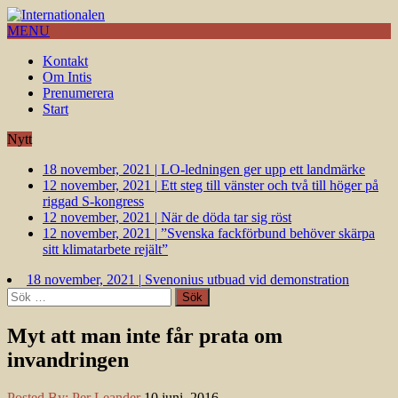
MENU
Kontakt
Om Intis
Prenumerera
Start
Nytt
18 november, 2021
|
LO-ledningen ger upp ett landmärke
12 november, 2021
|
Ett steg till vänster och två till höger på
riggad S-kongress
12 november, 2021
|
När de döda tar sig röst
12 november, 2021
|
”Svenska fackförbund behöver skärpa
sitt klimatarbete rejält”
18 november, 2021
|
Svenonius utbuad vid demonstration
Sök
efter:
Myt att man inte får prata om
invandringen
Posted By:
Per Leander
10 juni, 2016