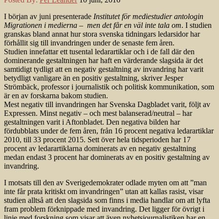
I början av juni presenterade
Institutet för mediestudier antologin
Migrationen i medierna – men det får en väl inte tala om
. I studien
granskas bland annat hur stora svenska tidningars ledarsidor har
förhållit sig till invandringen under de senaste fem åren.
Studien innefattar ett tusental ledarartiklar och i de fall där den
dominerande gestaltningen har haft en värderande slagsida är det
samtidigt tydligt att en negativ gestaltning av invandring har varit
betydligt vanligare än en positiv gestaltning, skriver Jesper
Strömbäck, professor i journalistik och politisk kommunikation, som
är en av forskarna bakom studien.
Mest negativ till invandringen har Svenska Dagbladet varit, följt av
Expressen. Minst negativ – och mest balanserad/neutral – har
gestaltningen varit i Aftonbladet. Den negativa bilden har
fördubblats under de fem åren, från 16 procent negativa ledarartiklar
2010, till 33 procent 2015. Sett över hela tidsperioden har 17
procent av ledarartiklarna dominerats av en negativ gestaltning
medan endast 3 procent har dominerats av en positiv gestaltning av
invandring.
I motsats till den av Sverige­demokrater odlade myten om att ”man
inte får prata kritiskt om invandringen” utan att kallas rasist, visar
studien alltså att den slagsida som finns i media handlar om att lyfta
fram problem förknippade med invandring. Det ligger för övrigt i
linje med forskning som visar att även nyhetsjournalistiken har en