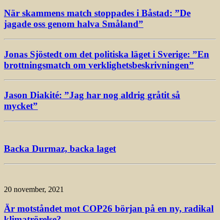
När skammens match stoppades i Båstad: ”De
jagade oss genom halva Småland”
Jonas Sjöstedt om det politiska läget i Sverige: ”En
brottningsmatch om verklighetsbeskrivningen”
Jason Diakité: ”Jag har nog aldrig gråtit så
mycket”
Backa Durmaz, backa laget
20 november, 2021
Är motståndet mot COP26 början på en ny, radikal
klimatrörelse?