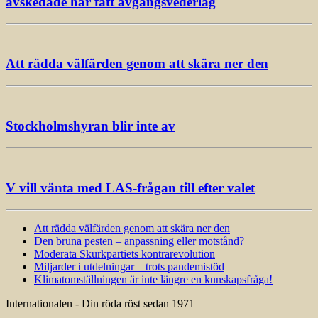
avskedade har fått avgångsvederlag
Att rädda välfärden genom att skära ner den
Stockholmshyran blir inte av
V vill vänta med LAS-frågan till efter valet
Att rädda välfärden genom att skära ner den
Den bruna pesten – anpassning eller motstånd?
Moderata Skurkpartiets kontrarevolution
Miljarder i utdelningar – trots pandemistöd
Klimatomställningen är inte längre en kunskapsfråga!
Internationalen - Din röda röst sedan 1971