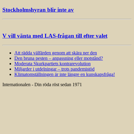
Stockholmshyran blir inte av
V vill vänta med LAS-frågan till efter valet
Att rädda välfärden genom att skära ner den
Den bruna pesten – anpassning eller motstånd?
Moderata Skurkpartiets kontrarevolution
Miljarder i utdelningar – trots pandemistöd
Klimatomställningen är inte längre en kunskapsfråga!
Internationalen - Din röda röst sedan 1971