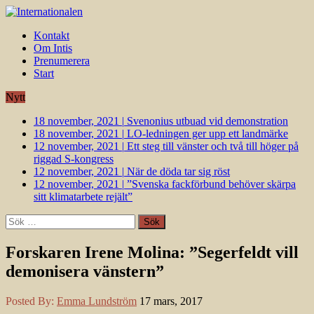
Kontakt
Om Intis
Prenumerera
Start
Nytt
18 november, 2021
|
Svenonius utbuad vid demonstration
18 november, 2021
|
LO-ledningen ger upp ett landmärke
12 november, 2021
|
Ett steg till vänster och två till höger på
riggad S-kongress
12 november, 2021
|
När de döda tar sig röst
12 november, 2021
|
”Svenska fackförbund behöver skärpa
sitt klimatarbete rejält”
Sök
efter:
Forskaren Irene Molina: ”Segerfeldt vill
demonisera vänstern”
Posted By:
Emma Lundström
17 mars, 2017