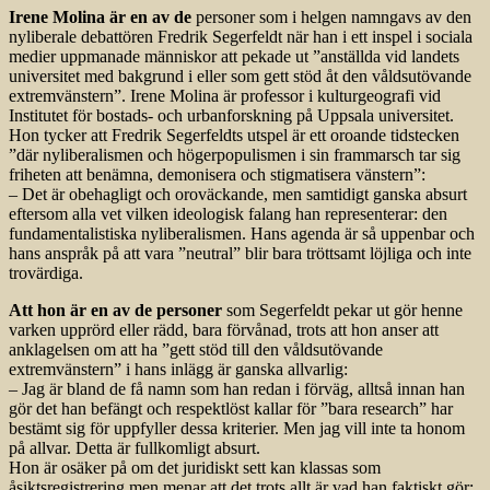
Irene Molina är en av de
personer som i helgen namngavs av den
nyliberale debattören Fredrik Segerfeldt när han i ett inspel i sociala
medier uppmanade människor att pekade ut ”anställda vid landets
universitet med bakgrund i eller som gett stöd åt den våldsutövande
extremvänstern”. Irene Molina är professor i kulturgeografi vid
Institutet för bostads- och urbanforskning på Uppsala universitet.
Hon tycker att Fredrik Segerfeldts utspel är ett oroande tidstecken
”där nyliberalismen och högerpopulismen i sin frammarsch tar sig
friheten att benämna, demonisera och stigmatisera vänstern”:
– Det är obehagligt och oroväckande, men samtidigt ganska absurt
eftersom alla vet vilken ideologisk falang han representerar: den
fundamentalistiska nyliberalismen. Hans agenda är så uppenbar och
hans anspråk på att vara ”neutral” blir bara tröttsamt löjliga och inte
trovärdiga.
Att hon är en av de personer
som Segerfeldt pekar ut gör henne
varken upprörd eller rädd, bara förvånad, trots att hon anser att
anklagelsen om att ha ”gett stöd till den våldsutövande
extremvänstern” i hans inlägg är ganska allvarlig:
– Jag är bland de få namn som han redan i förväg, alltså innan han
gör det han befängt och respektlöst kallar för ”bara research” har
bestämt sig för uppfyller dessa kriterier. Men jag vill inte ta honom
på allvar. Detta är fullkomligt absurt.
Hon är osäker på om det juridiskt sett kan klassas som
åsiktsregistrering men menar att det trots allt är vad han faktiskt gör: