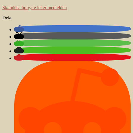
Skamlösa borgare leker med elden
Dela