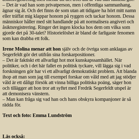
– Det är vad han som privatperson, men i offentliga sammanhang,
ägnar sig åt. Och det finns de som utan att tidigare ha hört mitt namn
eller träffat mig klappar honom på ryggen och tackar honom. Dessa
människor håller med sitt handlande på att normalisera angiveri och
åsiktsregistrering. Ringer det ingen klocka hos dem om vilka som
gjorde det på 30-talet? Historielöshet är bland de farligaste fenomen
som kan drabba ett folk.
Irene Molina menar att hon
själv och de övriga som anklagas av
Segerfeldt gör det utifrån sina forskarpositioner.
– Det är faktiskt ett allvarligt hot mot kunskapssamhället. När
politiker, och i det här fallet en politisk tyckare, vill lägga sig i vad
forskningen gör har vi ett allvarligt demokratiskt problem. Att blanda
ihop att man som jag till exempel forskar om våld med att jag stödjer
våld är ett dåligt försök att vinna billiga politiska poäng, säger hon
och tillägger att hon tror att syftet med Fredrik Segerfeldt utspel är
att demonisera vänstern.
– Man kan fråga sig vad han och hans obskyra kompanjoner är så
rädda för.
Text och foto: Emma Lundström
Läs också: