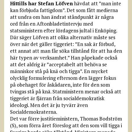
Hittills har Stefan Löfven
hävdat att ”man inte
kan förbjuda fattigdom”. Det som fått medierna
att undra om han ändrat ståndpunkt är några
ord från en Aftonbladetintervju med
statsministern efter lördagens jultal i Enköping.
Där säger Löfven att olika alternativ måste ses
över när det gäller tiggeriet: ”En sak är förbud,
ett annat att man får söka tillstånd för att ha den
här typen av verksamhet.” Han påpekade också
att det aldrig är ”acceptabelt att behöva se
människor stå på knä och tigga”. En mycket
olycklig formulering eftersom den lägger fokus
på obehaget för åskådaren, inte för den som
tvingas stå på knä. Statministern menar också att
tiggeriet är fjärran från socialdemokratisk
ideologi. Men det är ju tyvärr även
Socialdemokraterna.
Det var förre justitieministern, Thomas Bodström
(S), som förra året föreslog att den som vill tigga i