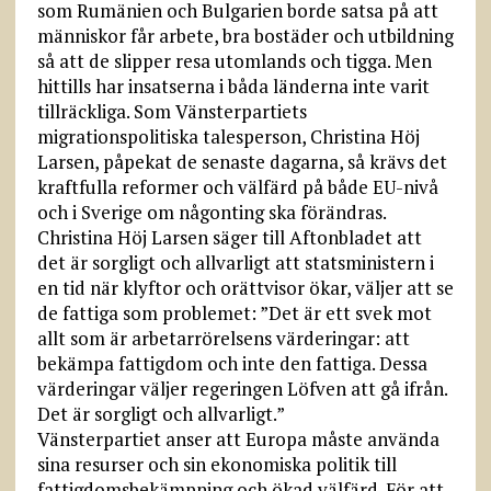
som Rumänien och Bulgarien borde satsa på att
människor får arbete, bra bostäder och utbildning
så att de slipper resa utomlands och tigga. Men
hittills har insatserna i båda länderna inte varit
tillräckliga. Som Vänsterpartiets
migrationspolitiska talesperson, Christina Höj
Larsen, påpekat de senaste dagarna, så krävs det
kraftfulla reformer och välfärd på både EU-nivå
och i Sverige om någonting ska förändras.
Christina Höj Larsen säger till Aftonbladet att
det är sorgligt och allvarligt att statsministern i
en tid när klyftor och orättvisor ökar, väljer att se
de fattiga som problemet: ”Det är ett svek mot
allt som är arbetarrörelsens värderingar: att
bekämpa fattigdom och inte den fattiga. Dessa
värderingar väljer regeringen Löfven att gå ifrån.
Det är sorgligt och allvarligt.”
Vänsterpartiet anser att Europa måste använda
sina resurser och sin ekonomiska politik till
fattigdomsbekämpning och ökad välfärd. För att