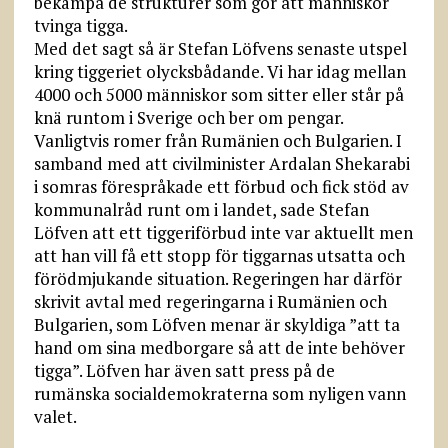
bekämpa de strukturer som gör att människor
tvinga tigga.
Med det sagt så är Stefan Löfvens senaste utspel
kring tiggeriet olycksbådande. Vi har idag mellan
4000 och 5000 människor som sitter eller står på
knä runtom i Sverige och ber om pengar.
Vanligtvis romer från Rumänien och Bulgarien. I
samband med att civilminister Ardalan Shekarabi
i somras förespråkade ett förbud och fick stöd av
kommunalråd runt om i landet, sade Stefan
Löfven att ett tiggeriförbud inte var aktuellt men
att han vill få ett stopp för tiggarnas utsatta och
förödmjukande situation. Regeringen har därför
skrivit avtal med regeringarna i Rumänien och
Bulgarien, som Löfven menar är skyldiga ”att ta
hand om sina medborgare så att de inte behöver
tigga”. Löfven har även satt press på de
rumänska socialdemokraterna som nyligen vann
valet.