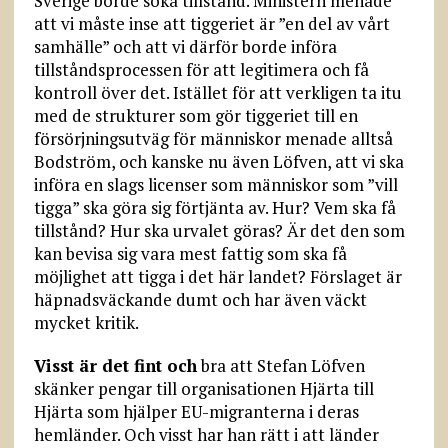
Sverige borde söka tillstånd. Ministern menade
att vi måste inse att tiggeriet är ”en del av vårt
samhälle” och att vi därför borde införa
tillståndsprocessen för att legitimera och få
kontroll över det. Istället för att verkligen ta itu
med de strukturer som gör tiggeriet till en
försörjningsutväg för människor menade alltså
Bodström, och kanske nu även Löfven, att vi ska
införa en slags licenser som människor som ”vill
tigga” ska göra sig förtjänta av. Hur? Vem ska få
tillstånd? Hur ska urvalet göras? Är det den som
kan bevisa sig vara mest fattig som ska få
möjlighet att tigga i det här landet? Förslaget är
häpnadsväckande dumt och har även väckt
mycket kritik.
Visst är det fint och
bra att Stefan Löfven
skänker pengar till organisationen Hjärta till
Hjärta som hjälper EU-migranterna i deras
hemländer. Och visst har han rätt i att länder