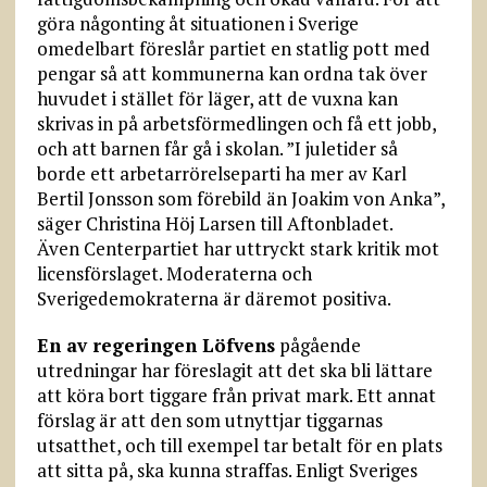
göra någonting åt situationen i Sverige
omedelbart föreslår partiet en statlig pott med
pengar så att kommunerna kan ordna tak över
huvudet i stället för läger, att de vuxna kan
skrivas in på arbetsförmedlingen och få ett jobb,
och att barnen får gå i skolan. ”I juletider så
borde ett arbetarrörelseparti ha mer av Karl
Bertil Jonsson som förebild än Joakim von Anka”,
säger Christina Höj Larsen till Aftonbladet.
Även Centerpartiet har uttryckt stark kritik mot
licensförslaget. Moderaterna och
Sverigedemokraterna är däremot positiva.
En av regeringen Löfvens
pågående
utredningar har föreslagit att det ska bli lättare
att köra bort tiggare från privat mark. Ett annat
förslag är att den som utnyttjar tiggarnas
utsatthet, och till exempel tar betalt för en plats
att sitta på, ska kunna straffas. Enligt Sveriges