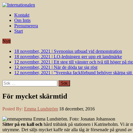
Kontakt
Om Intis
Prenumerera
Start
Nytt
18 november, 2021
|
Svenonius utbuad vid demonstration
18 november, 2021
|
LO-ledningen ger upp ett landmärke
12 november, 2021
|
Ett steg till vänster och två till höger på 
12 november, 2021
|
När de döda tar sig röst
12 november, 2021
|
”Svenska fackförbund behöver skärpa sitt k
Sök
efter:
För mycket skärmtid
Posted By:
Emma Lundström
18 december, 2016
Sitter på en kall och
hård träbänk på stationen i Katrineholm. Vi är 
utrymme. Det säljs mycket kaffe när alla tåg är försenade på grund av 