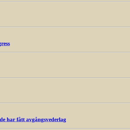
gress
ade har fått avgångsvederlag