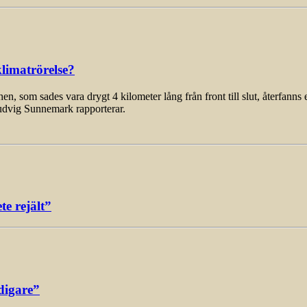
limatrörelse?
som sades vara drygt 4 kilometer lång från front till slut, återfanns 
udvig Sunnemark rapporterar.
e rejält”
digare”