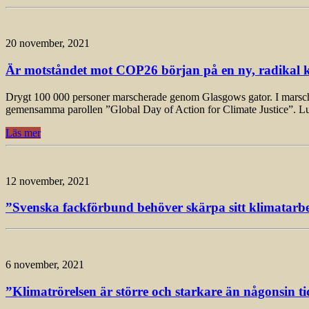
20 november, 2021
Är motståndet mot COP26 början på en ny, radikal k
Drygt 100 000 personer marscherade genom Glasgows gator. I marschen, 
gemensamma parollen ”Global Day of Action for Climate Justice”. L
Läs mer
12 november, 2021
”Svenska fackförbund behöver skärpa sitt klimatarbet
6 november, 2021
”Klimatrörelsen är större och starkare än någonsin ti