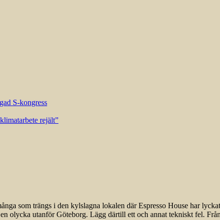
riggad S-kongress
limatarbete rejält”
många som trängs i den kylslagna lokalen där Espresso House har lyckats
en olycka utanför Göteborg. Lägg därtill ett och annat tekniskt fel. Fr