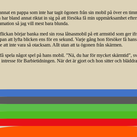
annat en pappa som inte har tagit ögonen från sin mobil på över en timm
ch har bland annat riktat in sig på att försöka få min uppmärksamhet efter
ation så jag vill mest bara blunda.
lickan börjar banka med sin rosa låtsasmobil på ett armstöd som ger ifr
appan att lyfta blicken ens för en sekund. Varje gång hon försöker få han
 att inte vara så otacksam. Allt utan att ta ögonen från skärmen.
få spela något spel på hans mobil. ”Nä, du har för mycket skärmtid”, sv
tresse för Barbietidningen. När det är gjort och hon sitter och bläddrar, 