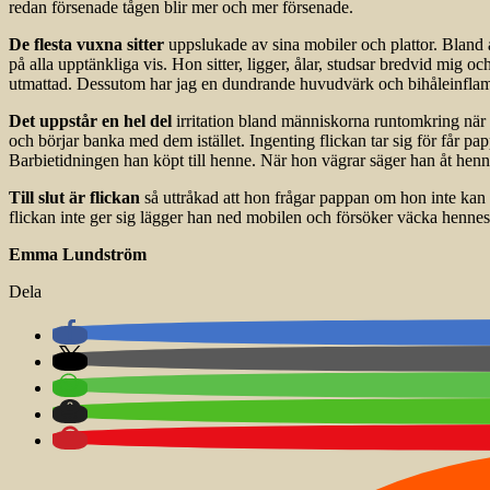
redan försenade tågen blir mer och mer försenade.
De flesta vuxna sitter
uppslukade av sina mobiler och plattor. Bland 
på alla upptänkliga vis. Hon sitter, ligger, ålar, studsar bredvid mig o
utmattad. Dessutom har jag en dundrande huvudvärk och bihåleinflamm
Det uppstår en hel del
irritation bland människorna runtomkring när f
och börjar banka med dem istället. Ingenting flickan tar sig för får p
Barbietidningen han köpt till henne. När hon vägrar säger han åt henne
Till slut är flickan
så uttråkad att hon frågar pappan om hon inte kan 
flickan inte ger sig lägger han ned mobilen och försöker väcka hennes in
Emma Lundström
Dela