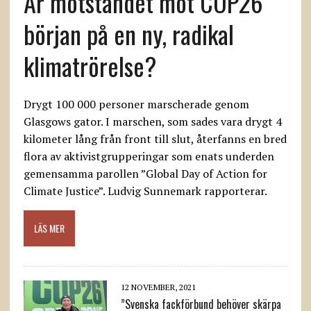
Är motståndet mot COP26
början på en ny, radikal
klimatrörelse?
Drygt 100 000 personer marscherade genom
Glasgows gator. I marschen, som sades vara drygt 4
kilometer lång från front till slut, återfanns en bred
flora av aktivistgrupperingar som enats underden
gemensamma parollen ”Global Day of Action for
Climate Justice”. Ludvig Sunnemark rapporterar.
LÄS MER
12 NOVEMBER, 2021
”Svenska fackförbund behöver skärpa