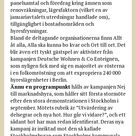
panelsamtal och föredrag kring ämnen som
renovräkningar, lägesfaktorn (vilket en av
januariavtalets utredningar handlade om),
tillgänglighet i bostadsområden och
hyresfrysningar.
Bland de deltagande organisationerna finns Allt
åt alla, Alla ska kunna bo kvar och Ort till ort. Det
blir även ett tyskt gästspel av aktivister från
kampanjen Deutsche Wohnen & Co Enteignen,
som nyligen fick med sig en majoritet av rösterna
i en folkomröstning om att expropriera 240 000
hyreslägenheter i Berlin.
Ännu en programpunkt
hålls av kampanjen Nej
till marknadshyra, som håller sitt första stormöte
efter den stora demonstrationen i Stockholm i
september. Mötets rubrik är ”Utvärdering av
delsegrar och nya hot. Hur går vi vidare?”, och ett
sådant hot har man redan identifierat. Deras nya
kampanj är inriktad mot den så kallade
Stockholmshyran som Stockholms kommunala