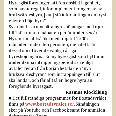
Hyresgästföreningen att ”en enskild lägenhet,
som huvudregel, inför implementeringen av ny
bruksvärdeshyra, [kan] stå inför antingen en fryst
eller en höjd hyra”.
Systemet ska innebära hyreshöjningar med upp
till 250 kronor i månaden per år under sex år.
Hyran kan alltså öka med upp till 1 500 i
månaden under den perioden, men detta är
dessutom utöver de vanliga årliga
hyreshöjningarna. En ny hyresgäst som flyttar in
under denna intrappningsperiod ska enligt
avtalet redan från början betala den ”nya
bruksvärdeshyran” som intrappningen till slut
ska landa i, och får alltså en högre hyra än
föregående hyresgäst.
Rasmus Klockljung
■ Det fullständiga programmet för Bostadsvrålet
finns på
www.bostads­vralet.se/
. Sändningen
sker på Youtube och Facebook samt för anmälda
deltagare via Zoom.