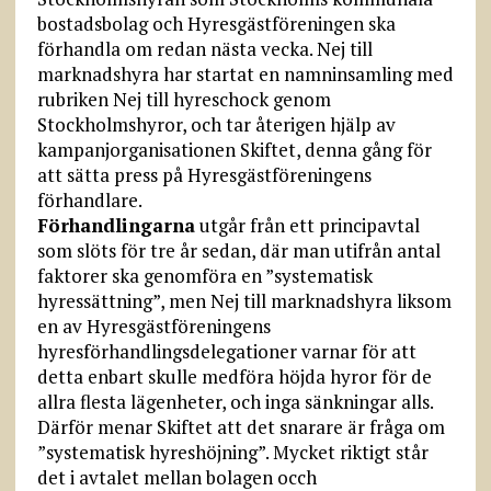
bostadsbolag och Hyresgästföreningen ska
förhandla om redan nästa vecka. Nej till
marknadshyra har startat en namninsamling med
rubriken Nej till hyreschock genom
Stockholmshyror, och tar återigen hjälp av
kampanjorganisationen Skiftet, denna gång för
att sätta press på Hyresgästföreningens
förhandlare.
Förhandlingarna
utgår från ett principavtal
som slöts för tre år sedan, där man utifrån antal
faktorer ska genomföra en ”systematisk
hyressättning”, men Nej till marknadshyra liksom
en av Hyresgästföreningens
hyresförhandlingsdelegationer varnar för att
detta enbart skulle medföra höjda hyror för de
allra flesta lägenheter, och inga sänkningar alls.
Därför menar Skiftet att det snarare är fråga om
”systematisk hyreshöjning”. Mycket riktigt står
det i avtalet mellan bolagen occh